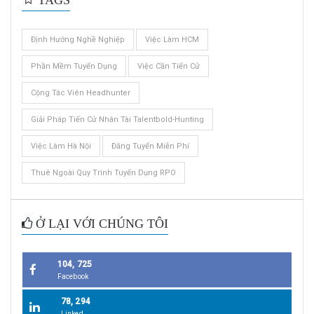
TAGS
Định Hướng Nghề Nghiệp
Việc Làm HCM
Phần Mềm Tuyển Dụng
Việc Cần Tiến Cử
Cộng Tác Viên Headhunter
Giải Pháp Tiến Cử Nhân Tài Talentbold-Hunting
Việc Làm Hà Nội
Đăng Tuyển Miễn Phí
Thuê Ngoài Quy Trình Tuyển Dụng RPO
Ở LẠI VỚI CHÚNG TÔI
104, 725
Facebook
78, 294
Linked