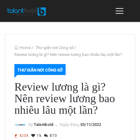
Home
/
Thư giãn nơi Công sở
/
Review lương là gì? Nên review lương bao nhiêu lâu một lần?
THƯ GIÃN NƠI CÔNG SỞ
Review lương là gì?
Nên review lương bao
nhiêu lâu một lần?
By
Talentbold
ــ
Ngày đăng
03/11/2022
420k
1k
870