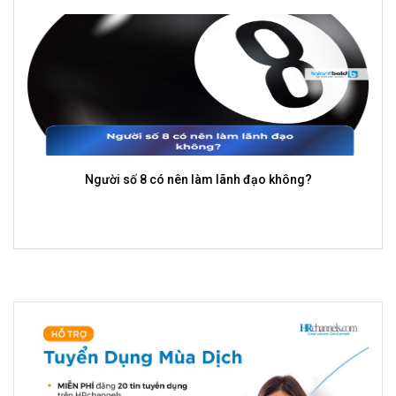
Người mang thần số học số 9 là ai?