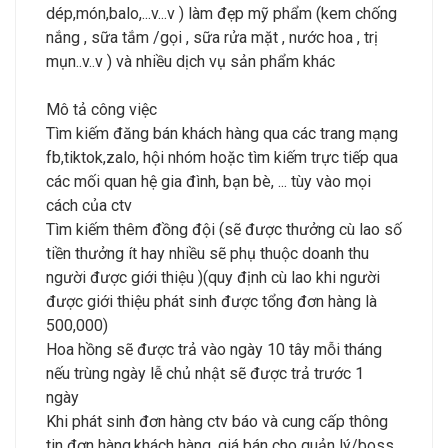
dép,món,balo,...v...v ) làm đẹp mỹ phẩm (kem chống
nắng , sữa tắm /gọi , sữa rửa mặt , nước hoa , trị
mụn..v..v ) và nhiều dịch vụ sản phẩm khác
Mô tả công việc
Tìm kiếm đăng bán khách hàng qua các trang mạng
fb,tiktok,zalo, hội nhóm hoặc tìm kiếm trực tiếp qua
các mối quan hệ gia đình, bạn bè, ... tùy vào mọi
cách của ctv
Tìm kiếm thêm đồng đội (sẽ được thưởng cù lao số
tiền thưởng ít hay nhiều sẽ phụ thuộc doanh thu
người được giới thiệu )(quy định cù lao khi người
được giới thiệu phát sinh được tổng đơn hàng là
500,000)
Hoa hồng sẽ được trả vào ngày 10 tây mỗi tháng
nếu trùng ngày lễ chủ nhật sẽ được trả trước 1
ngày
Khi phát sinh đơn hàng ctv báo và cung cấp thông
tin đơn hàng,khách hàng ,giá bán cho quản lý/boss