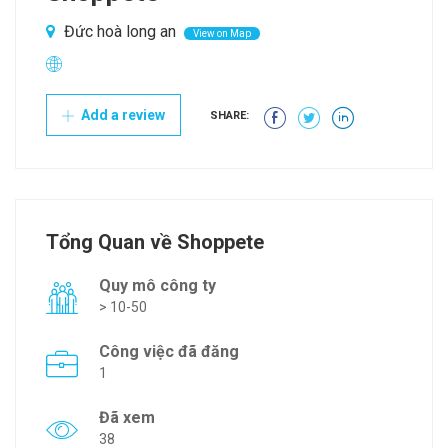
Đức hoà long an
View on Map
Add a review
SHARE:
Tổng Quan về Shoppete
Quy mô công ty
> 10-50
Công việc đã đăng
1
Đã xem
38