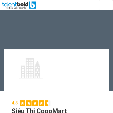
4.5
Siêu Thị CoopMart