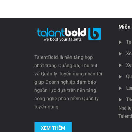
Miễn 
Tạ
Xe
TalentBold là nền tảng hợp
Xe
nhất trong Quảng bá, Thu hút
và Quản lý Tuyển dụng nhân tài
Qu
giúp Doanh nghiệp đảm bảo
Là
nguồn lực dựa trên nền tảng
công nghệ phần mềm Quản lý
Th
tuyển dụng
Nhà tu
Talent
XEM THÊM