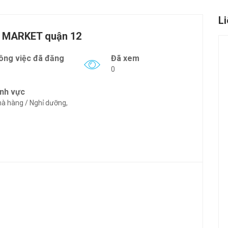
L
A MARKET quận 12
ông việc đã đăng
Đã xem
0
ĩnh vực
à hàng / Nghỉ dưỡng,