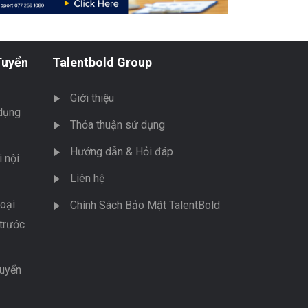
Tuyển
Talentbold Group
Giới thiệu
dụng
Thỏa thuận sử dụng
Hướng dẫn & Hỏi đáp
 nội
Liên hệ
oại
Chính Sách Bảo Mật TalentBold
trước
tuyển