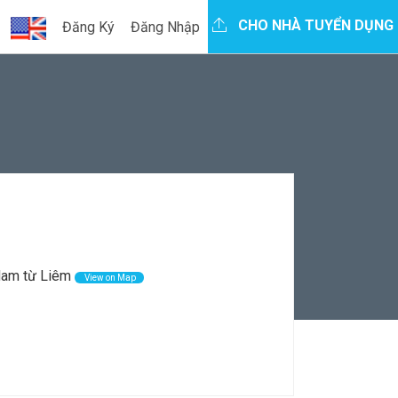
CHO NHÀ TUYỂN DỤNG
Đăng Ký
Đăng Nhập
Nam từ Liêm
View on Map