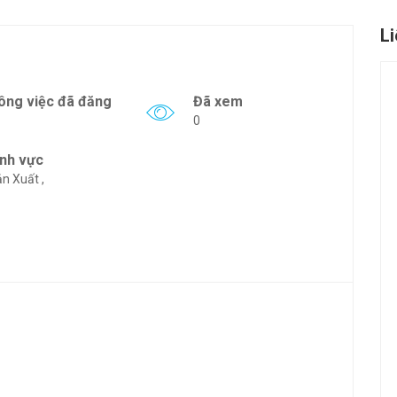
L
ông việc đã đăng
Đã xem
0
ĩnh vực
n Xuất ,