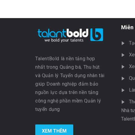
Miễn 
Tạ
Xe
TalentBold là nền tảng hợp
Xe
nhất trong Quảng bá, Thu hút
và Quản lý Tuyển dụng nhân tài
Qu
giúp Doanh nghiệp đảm bảo
Là
nguồn lực dựa trên nền tảng
công nghệ phần mềm Quản lý
Th
tuyển dụng
Nhà tu
Talent
XEM THÊM