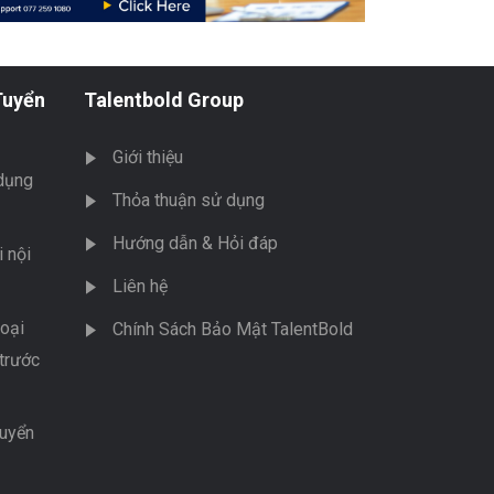
Tuyển
Talentbold Group
Giới thiệu
dụng
Thỏa thuận sử dụng
Hướng dẫn & Hỏi đáp
 nội
Liên hệ
oại
Chính Sách Bảo Mật TalentBold
trước
tuyển