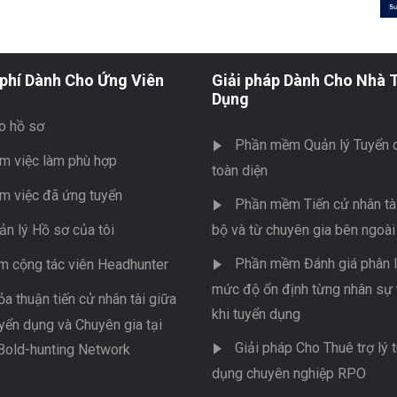
phí Dành Cho Ứng Viên
Giải pháp Dành Cho Nhà 
Dụng
o hồ sơ
Phần mềm Quản lý Tuyển 
m việc làm phù hợp
toàn diện
m việc đã ứng tuyển
Phần mềm Tiến cử nhân tài
ản lý Hồ sơ của tôi
bộ và từ chuyên gia bên ngoài
Phần mềm Đánh giá phân l
m cộng tác viên Headhunter
mức độ ổn định từng nhân sự 
ỏa thuận tiến cử nhân tài giữa
khi tuyển dụng
yển dụng và Chuyên gia tại
Giải pháp Cho Thuê trợ lý 
Bold-hunting Network
dụng chuyên nghiệp RPO