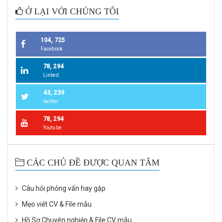
Ở LẠI VỚI CHÚNG TÔI
104, 725
Facebook
78, 294
Linked
43, 239
twitter
78, 294
Youtube
CÁC CHỦ ĐỀ ĐƯỢC QUAN TÂM
Câu hỏi phỏng vấn hay gặp
Mẹo viết CV & File mẫu
Hồ Sơ Chuyên nghiệp & File CV mẫu