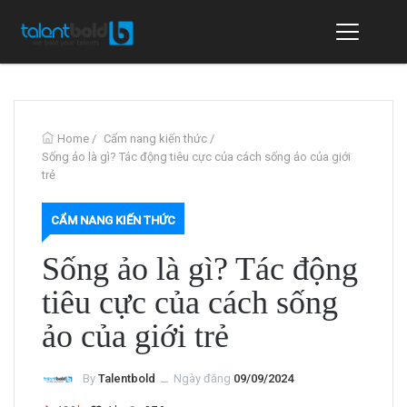
Home
/
Cẩm nang kiến thức
/
Sống ảo là gì? Tác động tiêu cực của cách sống ảo của giới
trẻ
CẨM NANG KIẾN THỨC
Sống ảo là gì? Tác động
tiêu cực của cách sống
ảo của giới trẻ
By
Talentbold
ــ
Ngày đăng
09/09/2024