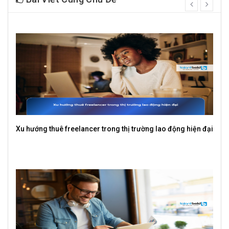
prev
next
i
Freelancer là tự do thời gian hay đánh đổi sự ổn định?