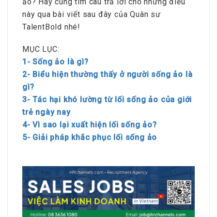
ảo? Hãy cùng tìm câu trả lời cho những điều
này qua bài viết sau đây của Quân sư
TalentBold nhé!
MỤC LỤC:
1- Sống ảo là gì?
2- Biểu hiện thường thấy ở người sống ảo là
gì?
3- Tác hại khó lường từ lối sống ảo của giới
trẻ ngày nay
4- Vì sao lại xuất hiện lối sống ảo?
5- Giải pháp khắc phục lối sống ảo