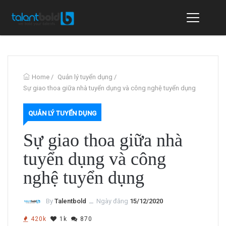
Home
/
Quản lý tuyển dụng
/
Sự giao thoa giữa nhà tuyển dụng và công nghệ tuyển dụng
QUẢN LÝ TUYỂN DỤNG
Sự giao thoa giữa nhà
tuyển dụng và công
nghệ tuyển dụng
By
Talentbold
ــ
Ngày đăng
15/12/2020
420k
1k
870