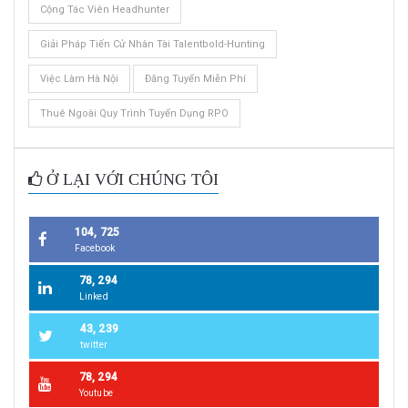
Cộng Tác Viên Headhunter
Giải Pháp Tiến Cử Nhân Tài Talentbold-Hunting
Việc Làm Hà Nội
Đăng Tuyển Miễn Phí
Thuê Ngoài Quy Trình Tuyển Dụng RPO
Ở LẠI VỚI CHÚNG TÔI
104, 725
Facebook
78, 294
Linked
43, 239
twitter
78, 294
Youtube