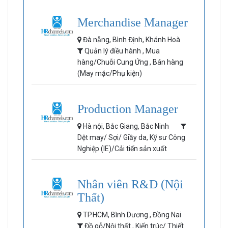
Merchandise Manager
Đà nẵng, Bình Định, Khánh Hoà
Quản lý điều hành , Mua
hàng/Chuỗi Cung Ứng , Bán hàng
(May mặc/Phụ kiện)
Production Manager
Hà nội, Bắc Giang, Bắc Ninh
Dệt may/ Sợi/ Giầy da, Kỹ sư Công
Nghiệp (IE)/Cải tiến sản xuất
Nhân viên R&D (Nội
Thất)
TP.HCM, Bình Dương , Đồng Nai
Đồ gỗ/Nội thất , Kiến trúc/ Thiết