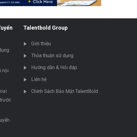
Tuyển
Talentbold Group
Giới thiệu
dụng
Thỏa thuận sử dụng
Hướng dẫn & Hỏi đáp
 nội
Liên hệ
oại
Chính Sách Bảo Mật TalentBold
trước
tuyển