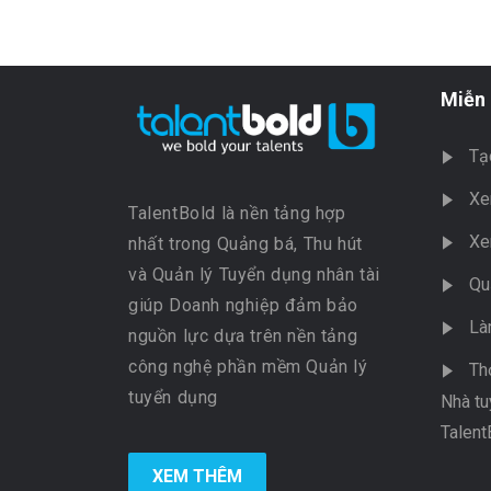
Miễn 
Tạ
Xe
TalentBold là nền tảng hợp
Xe
nhất trong Quảng bá, Thu hút
và Quản lý Tuyển dụng nhân tài
Qu
giúp Doanh nghiệp đảm bảo
Là
nguồn lực dựa trên nền tảng
công nghệ phần mềm Quản lý
Th
tuyển dụng
Nhà tu
Talent
XEM THÊM