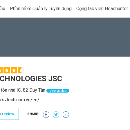
cầu
Phần mềm Quản lý Tuyển dụng
Cộng tác viên Headhunter
ECHNOLOGIES JSC
 tòa nhà IC, 82 Duy Tân
View on Map
//svtech.com.vn/en/
 review
SHARE: