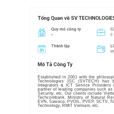
Tổng Quan về SV TECHNOLOGIE
Quy mô công ty
C
>
0
Thành lập
L
Mỹ
Mô Tả Công Ty
Established in 2001 with the philosoph
Technologies JSC (SVTECH) has b
Integrators & ICT Service Providers
partner of leading companies such as O
Security, etc. Our clients include Vi
Techcombank, Ministry of Natural Re
EVN, Sawaco, PVOIL, PVEP, SCTV, Toda
Technology, RMIT Vietnam, etc.