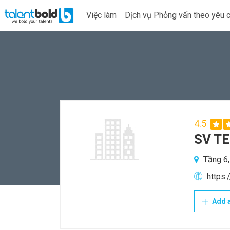
Việc làm
Dịch vụ Phỏng vấn theo yêu 
4.5
SV T
Tầng 6,
https:
Add a