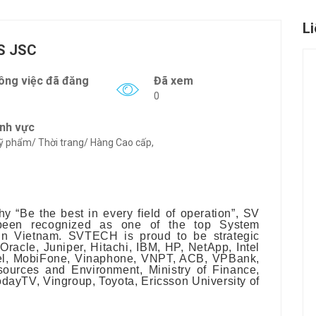
L
S JSC
ông việc đã đăng
Đã xem
0
ĩnh vực
 phẩm/ Thời trang/ Hàng Cao cấp,
y “Be the best in every field of operation”, SV
een recognized as one of the top System
 in Vietnam. SVTECH is proud to be strategic
racle, Juniper, Hitachi, IBM, HP, NetApp, Intel
ettel, MobiFone, Vinaphone, VNPT, ACB, VPBank,
sources and Environment, Ministry of Finance,
yTV, Vingroup, Toyota, Ericsson University of