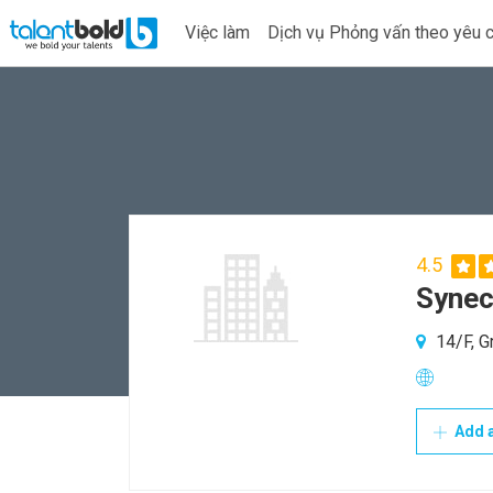
Việc làm
Dịch vụ Phỏng vấn theo yêu 
4.5
Synec
14/F, G
Add a