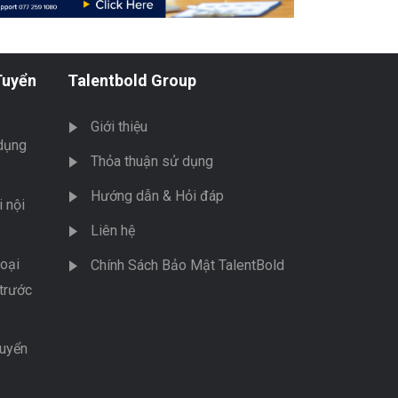
Tuyển
Talentbold Group
Giới thiệu
dụng
Thỏa thuận sử dụng
Hướng dẫn & Hỏi đáp
 nội
Liên hệ
oại
Chính Sách Bảo Mật TalentBold
trước
tuyển