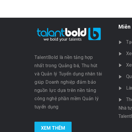
Miễn 
Tạ
Xe
TalentBold là nền tảng hợp
Xe
nhất trong Quảng bá, Thu hút
và Quản lý Tuyển dụng nhân tài
Qu
giúp Doanh nghiệp đảm bảo
Là
nguồn lực dựa trên nền tảng
công nghệ phần mềm Quản lý
Th
tuyển dụng
Nhà tu
Talent
XEM THÊM