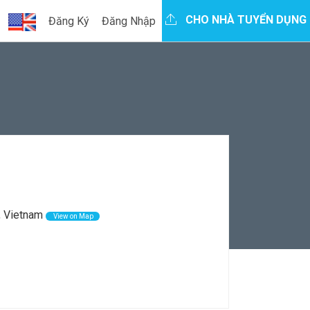
CHO NHÀ TUYỂN DỤNG
Đăng Ký
Đăng Nhập
, Vietnam
View on Map