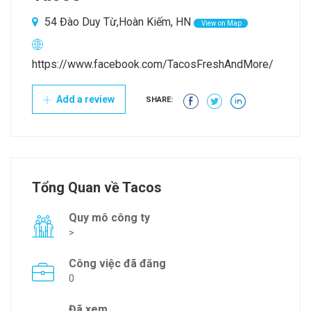
54 Đào Duy Từ,Hoàn Kiếm, HN
View on Map
https://www.facebook.com/TacosFreshAndMore/
Add a review
SHARE:
Tổng Quan về Tacos
Quy mô công ty
>
Công việc đã đăng
0
Đã xem