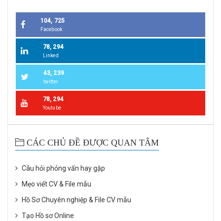
104, 725
Facebook
78, 294
Linked
43, 239
twitter
78, 294
Youtube
CÁC CHỦ ĐỀ ĐƯỢC QUAN TÂM
Câu hỏi phỏng vấn hay gặp
Mẹo viết CV & File mẫu
Hồ Sơ Chuyên nghiệp & File CV mẫu
Tạo Hồ sơ Online