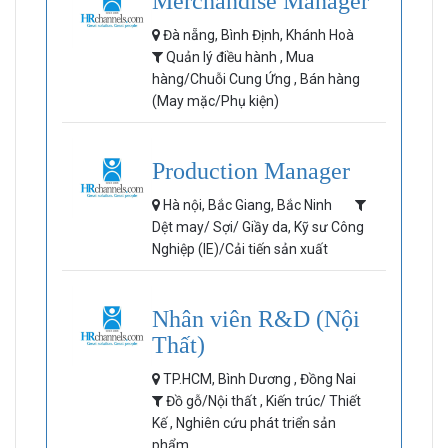
Merchandise Manager
Đà nẵng, Bình Định, Khánh Hoà
Quản lý điều hành , Mua
hàng/Chuỗi Cung Ứng , Bán hàng
(May mặc/Phụ kiện)
Production Manager
Hà nội, Bắc Giang, Bắc Ninh
Dệt may/ Sợi/ Giầy da, Kỹ sư Công
Nghiệp (IE)/Cải tiến sản xuất
Nhân viên R&D (Nội
Thất)
TP.HCM, Bình Dương , Đồng Nai
Đồ gỗ/Nội thất , Kiến trúc/ Thiết
Kế , Nghiên cứu phát triển sản
phẩm