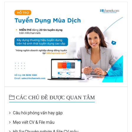
CÁC CHỦ ĐỀ ĐƯỢC QUAN TÂM
Câu hỏi phỏng vấn hay gặp
Mẹo viết CV & File mẫu
Hồ Sơ Chuyên nghiệp & File CV mẫu