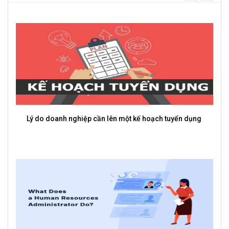
next
một kế hoạch tuyển dụng
3 Cách Để Nhân Viên Chủ Động H