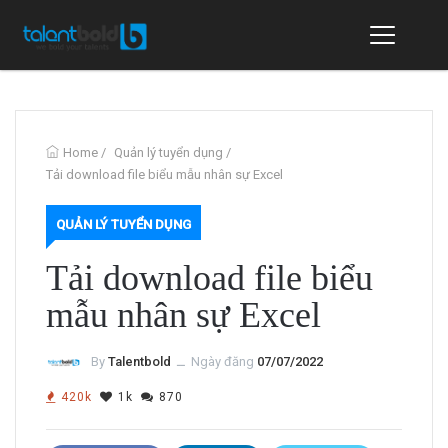
Home
/
Quản lý tuyển dụng
/
Tải download file biểu mẫu nhân sự Excel
QUẢN LÝ TUYỂN DỤNG
Tải download file biểu
mẫu nhân sự Excel
By
Talentbold
ــ
Ngày đăng
07/07/2022
420k
1k
870