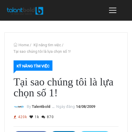
Home
/
Kỹ năng tìm việc
/
Tại sao chúng tôi là lựa chọn số 1!
KỸ NĂNG TÌM VIỆC
Tại sao chúng tôi là lựa
chọn số 1!
By
Talentbold
ــ
Ngày đăng
14/08/2009
420k
1k
870