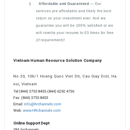
§
Affordable and Guaranteed
— Our
services are affordable and likely the best
return on your investment ever. And we
guarantee you will be 100% satisfied or we
will rewrite your resume to 03 times for free
(if requirement)!
Vietnam Human Resource Solution Company
No 20, 106/1 Hoang Quoc Viet Str, Cau Giay Dist, Ha
noi, Vietnam
Tel:(844) 3755 8453-(844) 6292 4736
Fax: (844) 3755 8453
Email:
info@hrchannels.com
Web:
www.HRchannels.com
Online Support Dept
YM: hrchannels