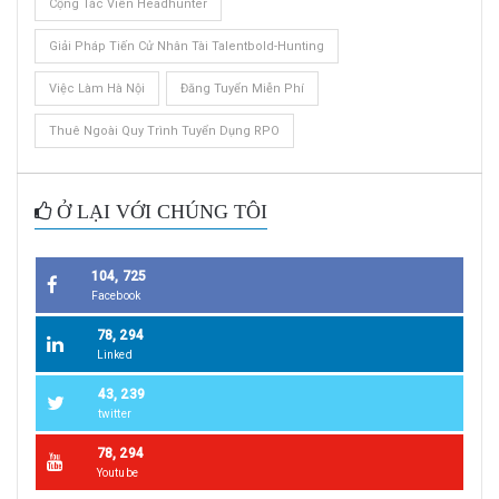
Cộng Tác Viên Headhunter
Giải Pháp Tiến Cử Nhân Tài Talentbold-Hunting
Việc Làm Hà Nội
Đăng Tuyển Miễn Phí
Thuê Ngoài Quy Trình Tuyển Dụng RPO
Ở LẠI VỚI CHÚNG TÔI
104, 725
Facebook
78, 294
Linked
43, 239
twitter
78, 294
Youtube