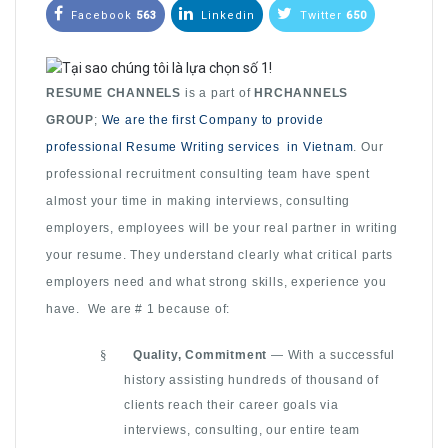
Facebook
563
Linkedin
Twitter
650
RESUME CHANNELS
is a part of
HRCHANNELS
GROUP
;
We are the first Company to provide
professional Resume Writing services in Vietnam
. Our
professional recruitment consulting team have spent
almost your time in making interviews, consulting
employers, employees will be your real partner in writing
your resume. They understand clearly what critical parts
employers need and what strong skills, experience you
have.
We are # 1 because of:
§
Quality, Commitment
— With a successful
history assisting hundreds of thousand of
clients reach their career goals via
interviews, consulting, our entire team