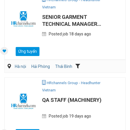
Vietnam
SENIOR GARMENT
TECHNICAL MANAGER
(OPEN FOR LOCALS AND
Posted job 18 days ago
EXPAT)
Ứng tuyển
Hà nội
Hải Phòng
Thái Bình
Dệt may/ Sợi/ Giầy da
Người nước ngoài/Việt Kiều
Sản Xuất
HRchannels Group - Headhunter
Vietnam
QA STAFF (MACHINERY)
Posted job 19 days ago