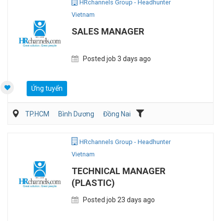
HRchannels Group - Headhunter
Vietnam
SALES MANAGER
Posted job 3 days ago
Ứng tuyển
TP.HCM
Bình Dương
Đồng Nai
Bán hàng Tiêu dùng nhanh
Hóa chất/Sinh hóa
Bán hàng (Khác)
HRchannels Group - Headhunter
Vietnam
TECHNICAL MANAGER
(PLASTIC)
Posted job 23 days ago