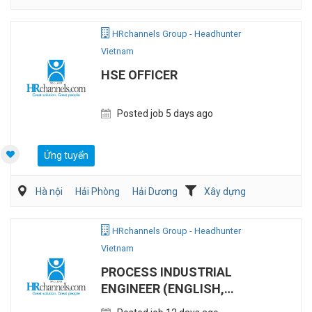
HRchannels Group - Headhunter
Vietnam
HSE OFFICER
Posted job 5 days ago
Ứng tuyển
Hà nội
Hải Phòng
Hải Dương
Xây dựng
HRchannels Group - Headhunter
Vietnam
PROCESS INDUSTRIAL
ENGINEER (ENGLISH,
ELECTRONICS)