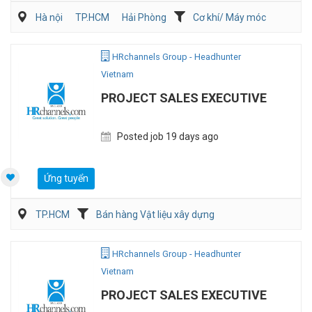
Hà nội
TP.HCM
Hải Phòng
Cơ khí/ Máy móc
QA/QC
Điện/HVAC/MEP
HRchannels Group - Headhunter
Vietnam
PROJECT SALES EXECUTIVE
Posted job 19 days ago
Ứng tuyển
TP.HCM
Bán hàng Vật liệu xây dựng
Điện/HVAC/MEP
HRchannels Group - Headhunter
Vietnam
PROJECT SALES EXECUTIVE