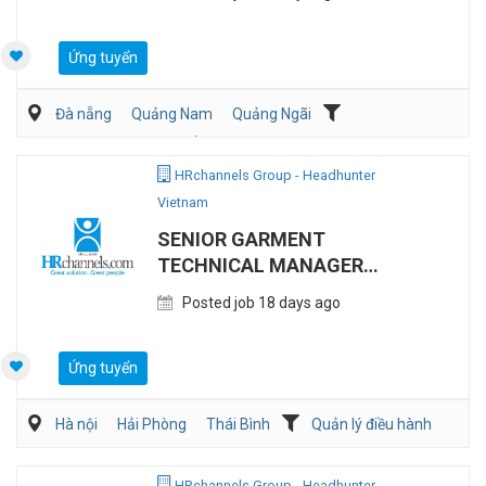
Ứng tuyển
Đà nẵng
Quảng Nam
Quảng Ngãi
Mua hàng/Chuỗi Cung Ứng
Xuất nhập khẩu
Ôtô / Xe Máy
HRchannels Group - Headhunter
Vietnam
SENIOR GARMENT
TECHNICAL MANAGER
(OPEN FOR LOCALS AND
Posted job 18 days ago
EXPAT)
Ứng tuyển
Hà nội
Hải Phòng
Thái Bình
Quản lý điều hành
HRchannels Group - Headhunter