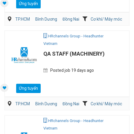
Ứng tuyển
TP.HCM
Bình Dương
Đồng Nai
Cơ khí/ Máy móc
HRchannels Group - Headhunter
Vietnam
QA STAFF (MACHINERY)
Posted job 19 days ago
Ứng tuyển
TP.HCM
Bình Dương
Đồng Nai
Cơ khí/ Máy móc
Dịch vụ khách hàng
QA/QC
HRchannels Group - Headhunter
Vietnam