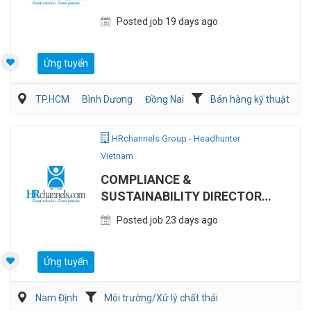
Posted job 19 days ago
Ứng tuyển
TP.HCM
Bình Dương
Đồng Nai
Bán hàng kỹ thuật
Bán hàng Vật liệu xây dựng
Điện/HVAC/MEP
HRchannels Group - Headhunter
Vietnam
COMPLIANCE &
SUSTAINABILITY DIRECTOR
(MANUFACTURING)
Posted job 23 days ago
Ứng tuyển
Nam Định
Môi trường/Xử lý chất thải