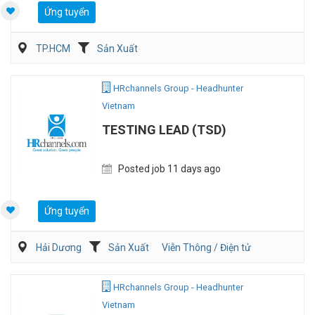
Ứng tuyển
TP.HCM
Sản Xuất
HRchannels Group - Headhunter
Vietnam
TESTING LEAD (TSD)
Posted job 11 days ago
Ứng tuyển
Hải Dương
Sản Xuất
Viễn Thông / Điện tử
Điện/HVAC/MEP
HRchannels Group - Headhunter
Vietnam