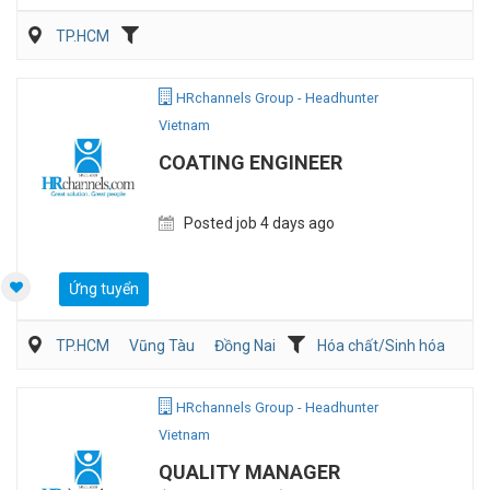
TP.HCM
HRchannels Group - Headhunter
Vietnam
COATING ENGINEER
Posted job 4 days ago
Ứng tuyển
TP.HCM
Vũng Tàu
Đồng Nai
Hóa chất/Sinh hóa
Kỹ thuật ứng dụng
Sản Xuất
HRchannels Group - Headhunter
Vietnam
QUALITY MANAGER