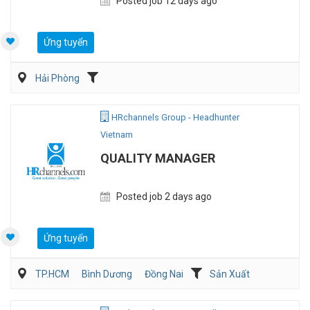
Posted job 12 days ago
Ứng tuyển
Hải Phòng
HRchannels Group - Headhunter
Vietnam
QUALITY MANAGER
Posted job 2 days ago
Ứng tuyển
TP.HCM
Bình Dương
Đồng Nai
Sản Xuất
Viễn Thông / Điện tử
QA/QC