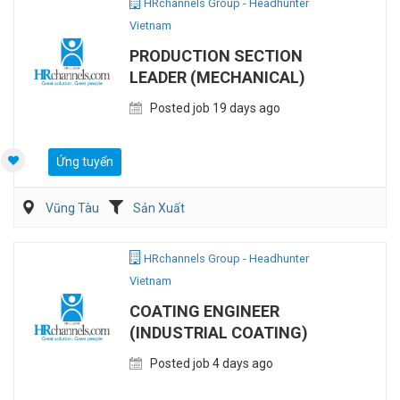
HRchannels Group - Headhunter
Vietnam
PRODUCTION SECTION
LEADER (MECHANICAL)
Posted job 19 days ago
Ứng tuyển
Vũng Tàu
Sản Xuất
Kỹ sư Công Nghiệp (IE)/Cải tiến sản xuất
HRchannels Group - Headhunter
Vietnam
COATING ENGINEER
(INDUSTRIAL COATING)
Posted job 4 days ago