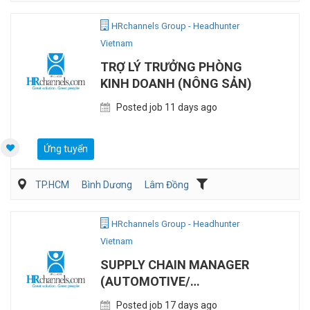
HRchannels Group - Headhunter
Vietnam
TRỢ LÝ TRƯỞNG PHÒNG
KINH DOANH (NÔNG SẢN)
Posted job 11 days ago
Ứng tuyển
TP.HCM
Bình Dương
Lâm Đồng
Bán hàng Tiêu dùng nhanh
Bán hàng (Khác)
HRchannels Group - Headhunter
Vietnam
SUPPLY CHAIN MANAGER
(AUTOMOTIVE/
ELECTRONICS)
Posted job 17 days ago