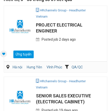
HRchannels Group - Headhunter
Vietnam
PROJECT ELECTRICAL
ENGINEER
Posted job 2 days ago
Ứng tuyển
Hà nội
Hưng Yên
Vĩnh Phúc
QA/QC
Kỹ sư Công Nghiệp (IE)/Cải tiến sản xuất
Điện/HVAC/MEP
HRchannels Group - Headhunter
Vietnam
SENIOR SALES EXECUTIVE
(ELECTRICAL CABINET)
Posted job 19 days ago