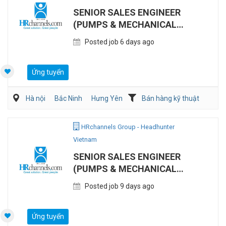
SENIOR SALES ENGINEER
(PUMPS & MECHANICAL
SEALS)
Posted job 6 days ago
Ứng tuyển
Hà nội
Bắc Ninh
Hưng Yên
Bán hàng kỹ thuật
Bán hàng (Khác)
HRchannels Group - Headhunter
Vietnam
SENIOR SALES ENGINEER
(PUMPS & MECHANICAL
SEALS)
Posted job 9 days ago
Ứng tuyển