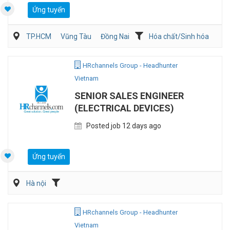
Ứng tuyển
TP.HCM
Vũng Tàu
Đồng Nai
Hóa chất/Sinh hóa
Kỹ thuật ứng dụng
Sản Xuất
HRchannels Group - Headhunter
Vietnam
SENIOR SALES ENGINEER
(ELECTRICAL DEVICES)
Posted job 12 days ago
Ứng tuyển
Hà nội
HRchannels Group - Headhunter
Vietnam