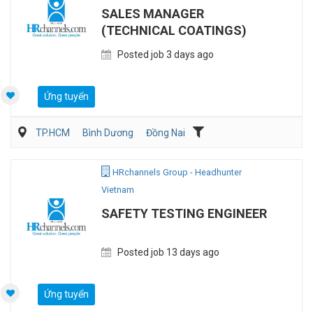
SALES MANAGER
(TECHNICAL COATINGS)
Posted job 3 days ago
Ứng tuyển
TP.HCM
Bình Dương
Đồng Nai
Bán hàng Vật liệu xây dựng
Bán hàng (Khác)
HRchannels Group - Headhunter
Vietnam
SAFETY TESTING ENGINEER
Posted job 13 days ago
Ứng tuyển