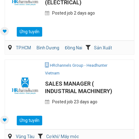
(ELECTRICAL)
Posted job 2 days ago
Ứng tuyển
TP.HCM
Bình Dương
Đồng Nai
Sản Xuất
Viễn Thông / Điện tử
QA/QC
HRchannels Group - Headhunter
Vietnam
SALES MANAGER (
INDUSTRIAL MACHINERY)
Posted job 23 days ago
Ứng tuyển
Vũng Tàu
Cơ khí/ Máy móc