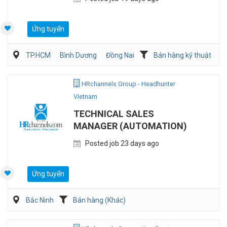
Ứng tuyển
TP.HCM
Bình Dương
Đồng Nai
Bán hàng kỹ thuật
Bán hàng (Khác)
HRchannels Group - Headhunter
Vietnam
TECHNICAL SALES
MANAGER (AUTOMATION)
Posted job 23 days ago
Ứng tuyển
Bắc Ninh
Bán hàng (Khác)