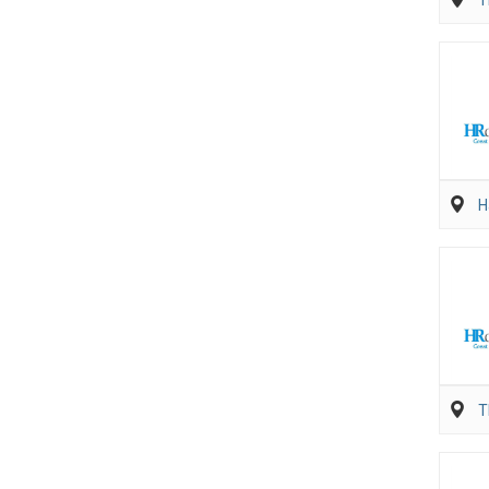
T
H
T