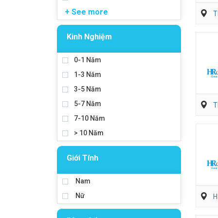
+ See more
T
Kinh Nghiệm
0-1 Năm
1-3 Năm
3-5 Năm
5-7 Năm
T
7-10 Năm
> 10 Năm
Giới Tính
Nam
Nữ
H