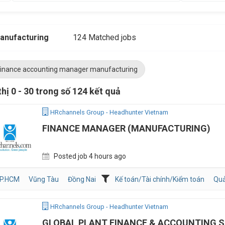
anufacturing
124 Matched jobs
finance accounting manager manufacturing
thị 0 - 30 trong số 124 kết quả
HRchannels Group - Headhunter Vietnam
FINANCE MANAGER (MANUFACTURING)
Posted job 4 hours ago
P.HCM
Vũng Tàu
Đồng Nai
Kế toán/Tài chính/Kiểm toán
Quả
HRchannels Group - Headhunter Vietnam
GLOBAL PLANT FINANCE & ACCOUNTING 