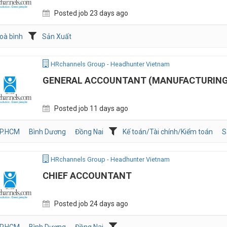
Posted job 23 days ago
oà bình
Sản Xuất
HRchannels Group - Headhunter Vietnam
GENERAL ACCOUNTANT (MANUFACTURING
Posted job 11 days ago
P.HCM
Bình Dương
Đồng Nai
Kế toán/Tài chính/Kiểm toán
S
HRchannels Group - Headhunter Vietnam
CHIEF ACCOUNTANT
Posted job 24 days ago