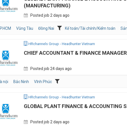
(MANUFACTURING)
Posted job 2 days ago
P.HCM
Vũng Tàu
Đồng Nai
Kế toán/Tài chính/Kiểm toán
Sản
HRchannels Group - Headhunter Vietnam
CHIEF ACCOUNTANT & FINANCE MANAGER 
Posted job 24 days ago
à nội
Bắc Ninh
Vĩnh Phúc
HRchannels Group - Headhunter Vietnam
GLOBAL PLANT FINANCE & ACCOUNTING 
Posted job 2 days ago