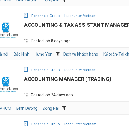
P.HCM
Bình Dương
Đồng Nai
HRchannels Group - Headhunter Vietnam
ACCOUNTING & TAX ASSISTANT MANAGE
Posted job 8 days ago
à nội
Bắc Ninh
Hưng Yên
Dịch vụ khách hàng
Kế toán/Tài c
HRchannels Group - Headhunter Vietnam
ACCOUNTING MANAGER (TRADING)
Posted job 24 days ago
P.HCM
Bình Dương
Đồng Nai
HRchannels Group - Headhunter Vietnam