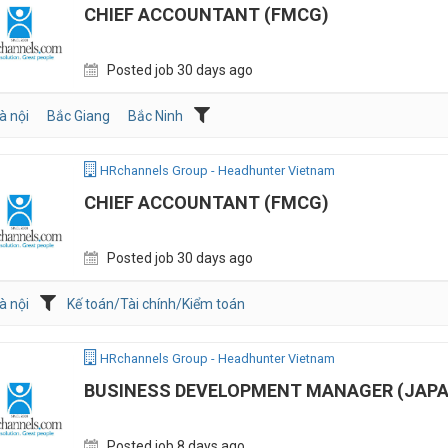
CHIEF ACCOUNTANT (FMCG)
Posted job 30 days ago
à nội
Bắc Giang
Bắc Ninh
HRchannels Group - Headhunter Vietnam
CHIEF ACCOUNTANT (FMCG)
Posted job 30 days ago
à nội
Kế toán/Tài chính/Kiểm toán
HRchannels Group - Headhunter Vietnam
BUSINESS DEVELOPMENT MANAGER (JAPA
Posted job 8 days ago