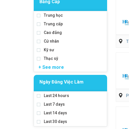
Bằng Cấp
Trung học
Trung cấp
Cao đẳng
Cử nhân
T
Kỹ sư
Thạc sỹ
+ See more
Ngày Đăng Việc Làm
Last 24 hours
P
Last 7 days
Last 14 days
Last 30 days