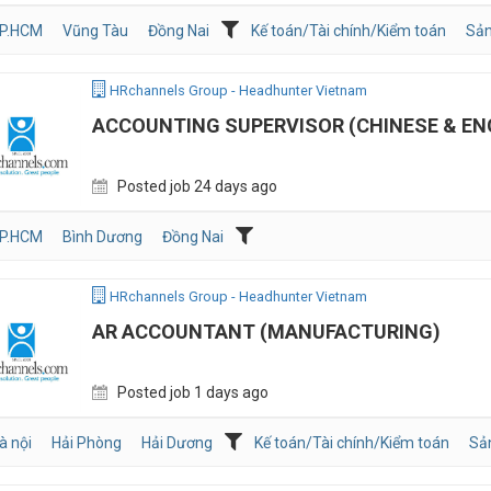
P.HCM
Vũng Tàu
Đồng Nai
Kế toán/Tài chính/Kiểm toán
Sản
HRchannels Group - Headhunter Vietnam
ACCOUNTING SUPERVISOR (CHINESE & EN
Posted job 24 days ago
P.HCM
Bình Dương
Đồng Nai
HRchannels Group - Headhunter Vietnam
AR ACCOUNTANT (MANUFACTURING)
Posted job 1 days ago
à nội
Hải Phòng
Hải Dương
Kế toán/Tài chính/Kiểm toán
Sả