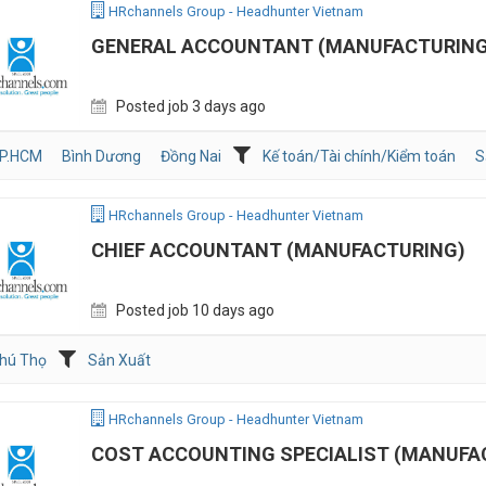
HRchannels Group - Headhunter Vietnam
GENERAL ACCOUNTANT (MANUFACTURING
Posted job 3 days ago
P.HCM
Bình Dương
Đồng Nai
Kế toán/Tài chính/Kiểm toán
S
HRchannels Group - Headhunter Vietnam
CHIEF ACCOUNTANT (MANUFACTURING)
Posted job 10 days ago
hú Thọ
Sản Xuất
HRchannels Group - Headhunter Vietnam
COST ACCOUNTING SPECIALIST (MANUFA