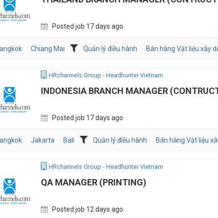
Posted job 17 days ago
angkok
Chiang Mai
Quản lý điều hành
Bán hàng Vật liệu xây 
HRchannels Group - Headhunter Vietnam
INDONESIA BRANCH MANAGER (CONTRUC
Posted job 17 days ago
angkok
Jakarta
Bali
Quản lý điều hành
Bán hàng Vật liệu x
HRchannels Group - Headhunter Vietnam
QA MANAGER (PRINTING)
Posted job 12 days ago