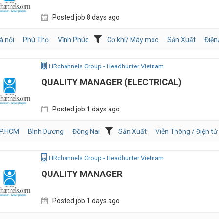
Posted job 8 days ago
à nội
Phú Thọ
Vĩnh Phúc
Cơ khí/ Máy móc
Sản Xuất
Điệ
HRchannels Group - Headhunter Vietnam
QUALITY MANAGER (ELECTRICAL)
Posted job 1 days ago
P.HCM
Bình Dương
Đồng Nai
Sản Xuất
Viễn Thông / Điện tử
HRchannels Group - Headhunter Vietnam
QUALITY MANAGER
Posted job 1 days ago