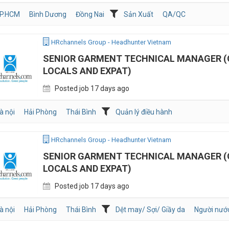
P.HCM
Bình Dương
Đồng Nai
Sản Xuất
QA/QC
HRchannels Group - Headhunter Vietnam
SENIOR GARMENT TECHNICAL MANAGER (
LOCALS AND EXPAT)
Posted job 17 days ago
à nội
Hải Phòng
Thái Bình
Quản lý điều hành
HRchannels Group - Headhunter Vietnam
SENIOR GARMENT TECHNICAL MANAGER (
LOCALS AND EXPAT)
Posted job 17 days ago
à nội
Hải Phòng
Thái Bình
Dệt may/ Sợi/ Giầy da
Người nước