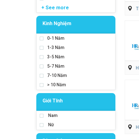
+ See more
T
Kinh Nghiệm
0-1 Năm
1-3 Năm
3-5 Năm
5-7 Năm
H
7-10 Năm
> 10 Năm
Giới Tính
Nam
Nữ
H