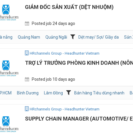
GIÁM ĐỐC SẢN XUẤT (DỆT NHUỘM)
Posted job 24 days ago
à nẵng
Quảng Nam
Quảng Ngãi
Dệt may/ Sợi/ Giầy da
Sản 
HRchannels Group - Headhunter Vietnam
TRỢ LÝ TRƯỞNG PHÒNG KINH DOANH (NÔ
Posted job 10 days ago
P.HCM
Bình Dương
Lâm Đồng
Bán hàng Tiêu dùng nhanh
B
HRchannels Group - Headhunter Vietnam
SUPPLY CHAIN MANAGER (AUTOMOTIVE/ 