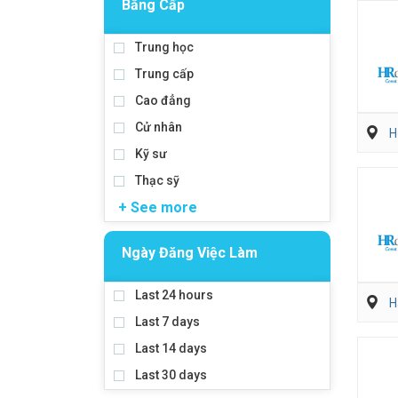
Bằng Cấp
Trung học
Trung cấp
Cao đẳng
Cử nhân
H
Kỹ sư
Thạc sỹ
+ See more
Ngày Đăng Việc Làm
Last 24 hours
H
Last 7 days
Last 14 days
Last 30 days