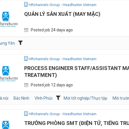
HRchannels Group - Headhunter Vietnam
QUẢN LÝ SẢN XUẤT (MAY MẶC)
Posted job 24 days ago
ưng Yên
HRchannels Group - Headhunter Vietnam
PROCESS ENGINEER STAFF/ASSISTANT M
TREATMENT)
Posted job 12 days ago
à nội
Bắc Ninh
Vĩnh Phúc
Mới tốt nghiệp/Thực tập
Môi trườn
HRchannels Group - Headhunter Vietnam
TRƯỞNG PHÒNG SMT (ĐIỆN TỬ, TIẾNG TR