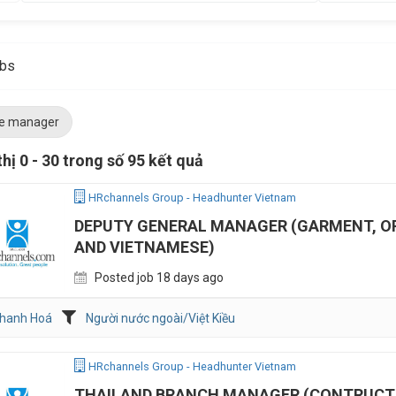
obs
ie manager
thị 0 - 30 trong số 95 kết quả
HRchannels Group - Headhunter Vietnam
DEPUTY GENERAL MANAGER (GARMENT, O
AND VIETNAMESE)
Posted job 18 days ago
hanh Hoá
Người nước ngoài/Việt Kiều
HRchannels Group - Headhunter Vietnam
THAILAND BRANCH MANAGER (CONTRUCT