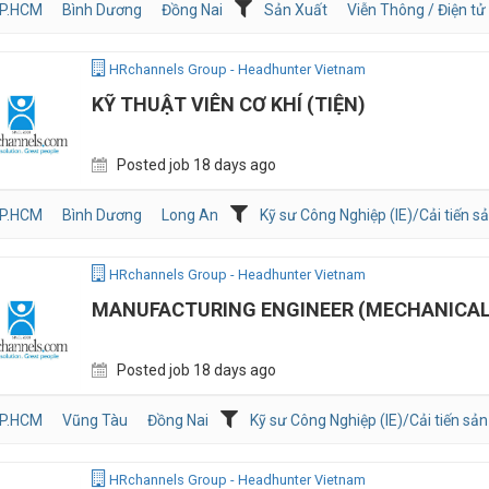
P.HCM
Bình Dương
Đồng Nai
Sản Xuất
Viễn Thông / Điện tử
HRchannels Group - Headhunter Vietnam
KỸ THUẬT VIÊN CƠ KHÍ (TIỆN)
Posted job 18 days ago
P.HCM
Bình Dương
Long An
Kỹ sư Công Nghiệp (IE)/Cải tiến s
HRchannels Group - Headhunter Vietnam
MANUFACTURING ENGINEER (MECHANICAL
Posted job 18 days ago
P.HCM
Vũng Tàu
Đồng Nai
Kỹ sư Công Nghiệp (IE)/Cải tiến sản
HRchannels Group - Headhunter Vietnam