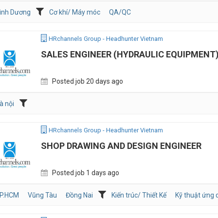
ình Dương
Cơ khí/ Máy móc
QA/QC
HRchannels Group - Headhunter Vietnam
SALES ENGINEER (HYDRAULIC EQUIPMENT
Posted job 20 days ago
à nội
HRchannels Group - Headhunter Vietnam
SHOP DRAWING AND DESIGN ENGINEER
Posted job 1 days ago
P.HCM
Vũng Tàu
Đồng Nai
Kiến trúc/ Thiết Kế
Kỹ thuật ứng 