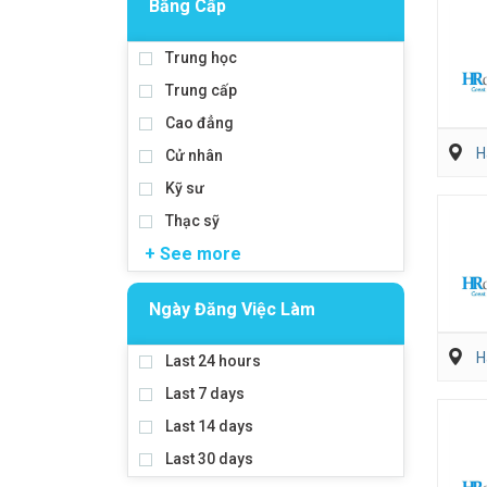
Bằng Cấp
Trung học
Trung cấp
Cao đẳng
H
Cử nhân
Kỹ sư
Thạc sỹ
+ See more
Ngày Đăng Việc Làm
H
Last 24 hours
Last 7 days
Last 14 days
Last 30 days