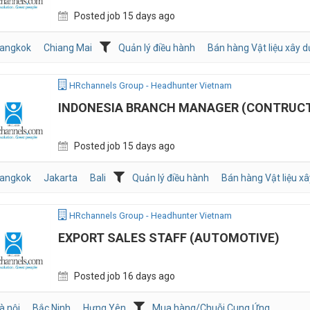
Posted job 15 days ago
angkok
Chiang Mai
Quản lý điều hành
Bán hàng Vật liệu xây 
HRchannels Group - Headhunter Vietnam
INDONESIA BRANCH MANAGER (CONTRUC
Posted job 15 days ago
angkok
Jakarta
Bali
Quản lý điều hành
Bán hàng Vật liệu x
HRchannels Group - Headhunter Vietnam
EXPORT SALES STAFF (AUTOMOTIVE)
Posted job 16 days ago
à nội
Bắc Ninh
Hưng Yên
Mua hàng/Chuỗi Cung Ứng