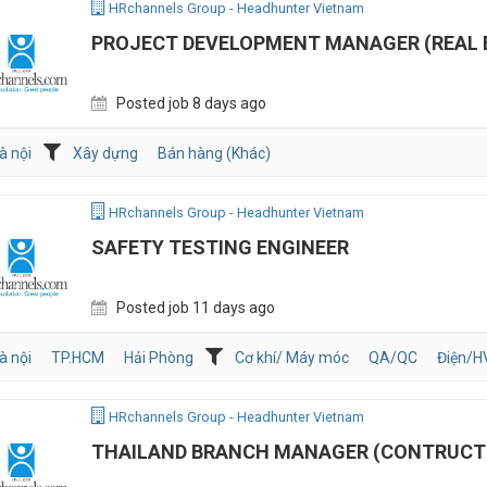
HRchannels Group - Headhunter Vietnam
PROJECT DEVELOPMENT MANAGER (REAL 
Posted job 8 days ago
à nội
Xây dựng
Bán hàng (Khác)
HRchannels Group - Headhunter Vietnam
SAFETY TESTING ENGINEER
Posted job 11 days ago
à nội
TP.HCM
Hải Phòng
Cơ khí/ Máy móc
QA/QC
Điện/
HRchannels Group - Headhunter Vietnam
THAILAND BRANCH MANAGER (CONTRUCT