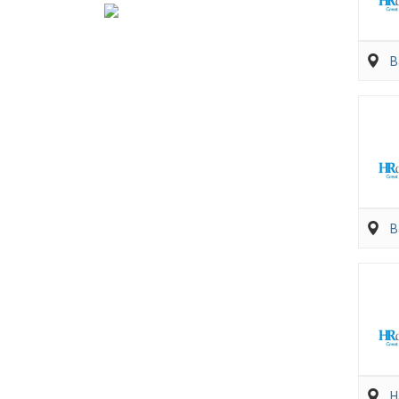
B
B
H