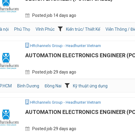
Posted job 14 days ago
à nội
Phú Thọ
Vĩnh Phúc
Kiến trúc/ Thiết Kế
Viễn Thông / Đi
HRchannels Group - Headhunter Vietnam
AUTOMATION ELECTRONICS ENGINEER (P
Posted job 29 days ago
P.HCM
Bình Dương
Đồng Nai
Kỹ thuật ứng dụng
HRchannels Group - Headhunter Vietnam
AUTOMATION ELECTRONICS ENGINEER (P
Posted job 29 days ago