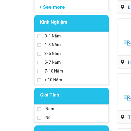
+ See more
B
Kinh Nghiệm
0-1 Năm
1-3 Năm
3-5 Năm
5-7 Năm
H
7-10 Năm
> 10 Năm
Giới Tính
Nam
T
Nữ