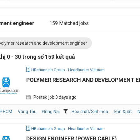
pment engineer
159 Matched jobs
polymer research and development engineer
thị 0 - 30 trong số 159 kết quả
HRchannels Group - Headhunter Vietnam
POLYMER RESEARCH AND DEVELOPMENT E
Posted job 3 days ago
P.HCM
Vũng Tàu
Đồng Nai
Hóa chất/Sinh hóa
Sản Xuất
N
HRchannels Group - Headhunter Vietnam
DESIGN ENGINEER (POWER CABLE)