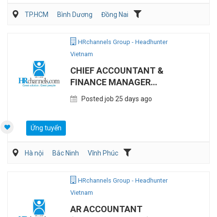
TP.HCM
Bình Dương
Đồng Nai
HRchannels Group - Headhunter
Vietnam
CHIEF ACCOUNTANT &
FINANCE MANAGER
(LOGISTICS)
Posted job 25 days ago
Ứng tuyển
Hà nội
Bắc Ninh
Vĩnh Phúc
HRchannels Group - Headhunter
Vietnam
AR ACCOUNTANT