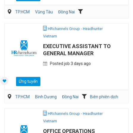
TP.HCM
Vũng Tàu
Đồng Nai
Kế toán/Tài chính/Kiểm toán
Sản Xuất
HRchannels Group - Headhunter
Vietnam
EXECUTIVE ASSISTANT TO
GENERAL MANAGER
Posted job 3 days ago
Ứng tuyển
TP.HCM
Bình Dương
Đồng Nai
Biên phiên dịch
Hành chánh/Thư ký
HRchannels Group - Headhunter
Vietnam
OFFICE OPERATIONS