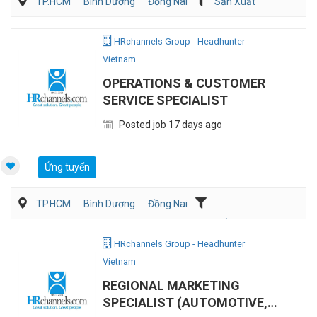
TP.HCM
Bình Dương
Đồng Nai
Sản Xuất
Mua hàng/Chuỗi Cung Ứng
Điện/HVAC/MEP
HRchannels Group - Headhunter
Vietnam
OPERATIONS & CUSTOMER
SERVICE SPECIALIST
Posted job 17 days ago
Ứng tuyển
TP.HCM
Bình Dương
Đồng Nai
Dịch vụ khách hàng
Mua hàng/Chuỗi Cung Ứng
HRchannels Group - Headhunter
Vietnam
REGIONAL MARKETING
SPECIALIST (AUTOMOTIVE,