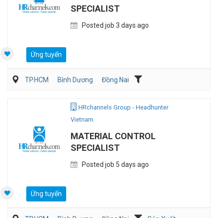
SPECIALIST
Posted job 3 days ago
Ứng tuyển
TP.HCM
Bình Dương
Đồng Nai
Hành chánh/Thư ký
Nhân sự
HRchannels Group - Headhunter
Vietnam
MATERIAL CONTROL
SPECIALIST
Posted job 5 days ago
Ứng tuyển