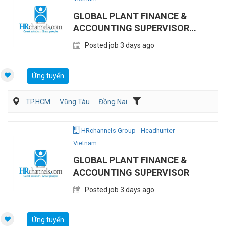
GLOBAL PLANT FINANCE &
ACCOUNTING SUPERVISOR
(MANUFACTURING)
Posted job 3 days ago
Ứng tuyển
TP.HCM
Vũng Tàu
Đồng Nai
Kế toán/Tài chính/Kiểm toán
Sản Xuất
HRchannels Group - Headhunter
Vietnam
GLOBAL PLANT FINANCE &
ACCOUNTING SUPERVISOR
Posted job 3 days ago
Ứng tuyển