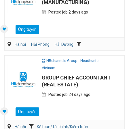
(MANUFACTURING)
Posted job 2 days ago
Ứng tuyển
Hà nội
Hải Phòng
Hải Dương
Kế toán/Tài chính/Kiểm toán
Sản Xuất
HRchannels Group - Headhunter
Vietnam
GROUP CHIEF ACCOUNTANT
(REAL ESTATE)
Posted job 24 days ago
Ứng tuyển
Hà nội
Kế toán/Tài chính/Kiểm toán