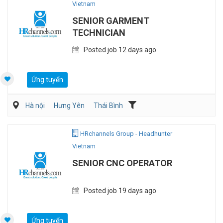
Vietnam
SENIOR GARMENT
TECHNICIAN
Posted job 12 days ago
Ứng tuyển
Hà nội
Hưng Yên
Thái Bình
Dệt may/ Sợi/ Giầy da
Sản Xuất
HRchannels Group - Headhunter
Vietnam
SENIOR CNC OPERATOR
Posted job 19 days ago
Ứng tuyển