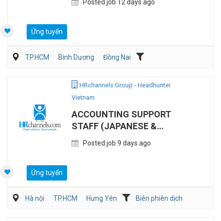
Posted job 12 days ago
Ứng tuyển
TP.HCM
Bình Dương
Đồng Nai
Kế toán/Tài chính/Kiểm toán
Sản Xuất
HRchannels Group - Headhunter
Vietnam
ACCOUNTING SUPPORT
STAFF (JAPANESE &
ENGLISH)
Posted job 9 days ago
Ứng tuyển
Hà nội
TP.HCM
Hưng Yên
Biên phiên dịch
Kế toán/Tài chính/Kiểm toán
Tư vấn