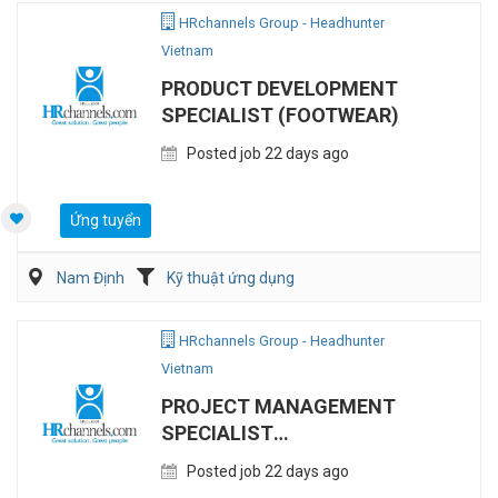
HRchannels Group - Headhunter
Vietnam
PRODUCT DEVELOPMENT
SPECIALIST (FOOTWEAR)
Posted job 22 days ago
Ứng tuyển
Nam Định
Kỹ thuật ứng dụng
Nghiên cứu phát triển sản phẩm
HRchannels Group - Headhunter
Vietnam
PROJECT MANAGEMENT
SPECIALIST
(MANUFACTURING)
Posted job 22 days ago