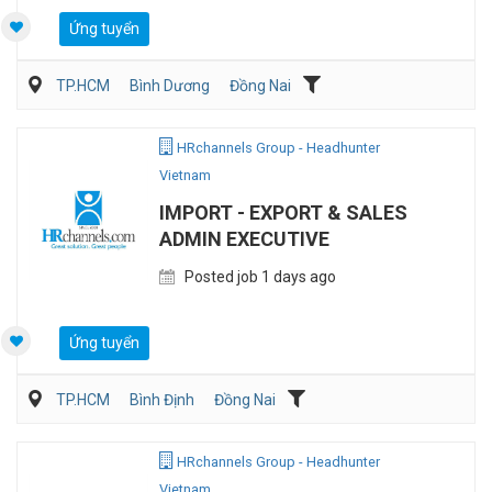
Ứng tuyển
TP.HCM
Bình Dương
Đồng Nai
HRchannels Group - Headhunter
Vietnam
IMPORT - EXPORT & SALES
ADMIN EXECUTIVE
Posted job 1 days ago
Ứng tuyển
TP.HCM
Bình Định
Đồng Nai
Vận Chuyển/Giao Nhận
Xuất nhập khẩu
HRchannels Group - Headhunter
Vietnam