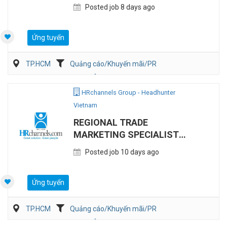
REMOTE)
Posted job 8 days ago
Ứng tuyển
TP.HCM
Quảng cáo/Khuyến mãi/PR
Tiếp thị/ Thương hiệu
Ôtô / Xe Máy
HRchannels Group - Headhunter
Vietnam
REGIONAL TRADE
MARKETING SPECIALIST
(AUTOMOTIVE, REMOTE)
Posted job 10 days ago
Ứng tuyển
TP.HCM
Quảng cáo/Khuyến mãi/PR
Tiếp thị/ Thương hiệu
Ôtô / Xe Máy