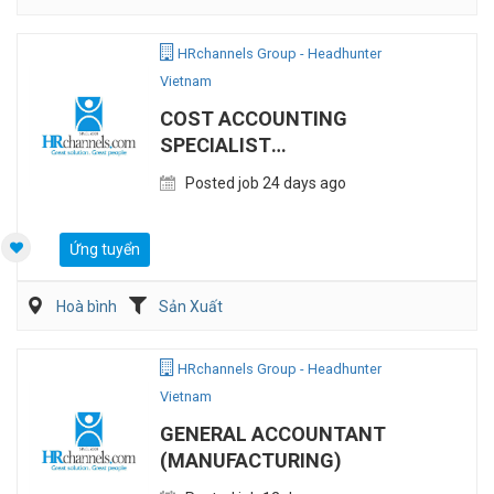
HRchannels Group - Headhunter
Vietnam
COST ACCOUNTING
SPECIALIST
(MANUFACTURING)
Posted job 24 days ago
Ứng tuyển
Hoà bình
Sản Xuất
HRchannels Group - Headhunter
Vietnam
GENERAL ACCOUNTANT
(MANUFACTURING)