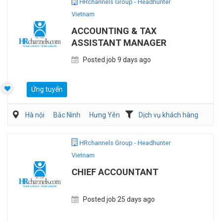
HRchannels Group - Headhunter
Vietnam
ACCOUNTING & TAX
ASSISTANT MANAGER
Posted job 9 days ago
Ứng tuyển
Hà nội
Bắc Ninh
Hưng Yên
Dịch vụ khách hàng
Kế toán/Tài chính/Kiểm toán
Tư vấn
HRchannels Group - Headhunter
Vietnam
CHIEF ACCOUNTANT
Posted job 25 days ago