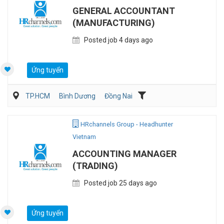
GENERAL ACCOUNTANT
(MANUFACTURING)
Posted job 4 days ago
Ứng tuyển
TP.HCM
Bình Dương
Đồng Nai
Kế toán/Tài chính/Kiểm toán
Sản Xuất
HRchannels Group - Headhunter
Vietnam
ACCOUNTING MANAGER
(TRADING)
Posted job 25 days ago
Ứng tuyển