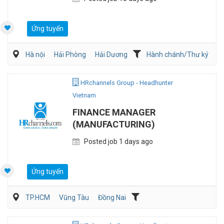
Ứng tuyển
Hà nội
Hải Phòng
Hải Dương
Hành chánh/Thư ký
Kế toán/Tài chính/Kiểm toán
Nhân sự
HRchannels Group - Headhunter
Vietnam
FINANCE MANAGER
(MANUFACTURING)
Posted job 1 days ago
Ứng tuyển
TP.HCM
Vũng Tàu
Đồng Nai
Kế toán/Tài chính/Kiểm toán
Quản lý điều hành
Sản Xuất