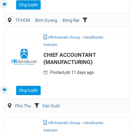
Ứng tuyển
TP.HCM
Bình Dương
Đồng Nai
HRchannels Group - Headhunter
Vietnam
CHIEF ACCOUNTANT
(MANUFACTURING)
Posted job 11 days ago
Ứng tuyển
Phú Thọ
Sản Xuất
HRchannels Group - Headhunter
Vietnam