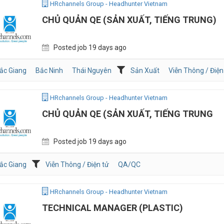
HRchannels Group - Headhunter Vietnam
CHỦ QUẢN QE (SẢN XUẤT, TIẾNG TRUNG)
Posted job 19 days ago
ắc Giang
Bắc Ninh
Thái Nguyên
Sản Xuất
Viễn Thông / Điện
HRchannels Group - Headhunter Vietnam
CHỦ QUẢN QE (SẢN XUẤT, TIẾNG TRUNG
Posted job 19 days ago
ắc Giang
Viễn Thông / Điện tử
QA/QC
HRchannels Group - Headhunter Vietnam
TECHNICAL MANAGER (PLASTIC)