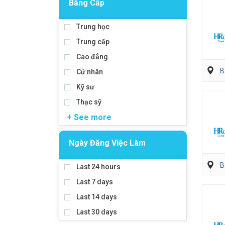
Bằng Cấp
Trung học
Trung cấp
Cao đẳng
B
Cử nhân
Kỹ sư
Thạc sỹ
+ See more
Ngày Đăng Việc Làm
B
Last 24 hours
Last 7 days
Last 14 days
Last 30 days