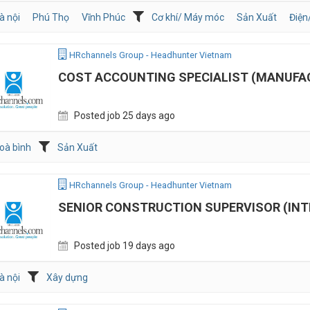
à nội
Phú Thọ
Vĩnh Phúc
Cơ khí/ Máy móc
Sản Xuất
Điệ
HRchannels Group - Headhunter Vietnam
COST ACCOUNTING SPECIALIST (MANUFA
Posted job 25 days ago
oà bình
Sản Xuất
HRchannels Group - Headhunter Vietnam
SENIOR CONSTRUCTION SUPERVISOR (INT
Posted job 19 days ago
à nội
Xây dựng