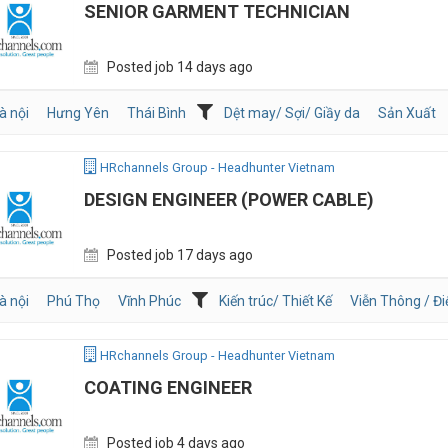
SENIOR GARMENT TECHNICIAN
Posted job 14 days ago
à nội
Hưng Yên
Thái Bình
Dệt may/ Sợi/ Giầy da
Sản Xuất
HRchannels Group - Headhunter Vietnam
DESIGN ENGINEER (POWER CABLE)
Posted job 17 days ago
à nội
Phú Thọ
Vĩnh Phúc
Kiến trúc/ Thiết Kế
Viễn Thông / Đi
HRchannels Group - Headhunter Vietnam
COATING ENGINEER
Posted job 4 days ago