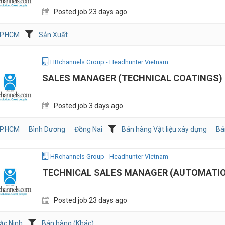
Posted job 23 days ago
P.HCM
Sản Xuất
HRchannels Group - Headhunter Vietnam
SALES MANAGER (TECHNICAL COATINGS)
Posted job 3 days ago
P.HCM
Bình Dương
Đồng Nai
Bán hàng Vật liệu xây dựng
Bá
HRchannels Group - Headhunter Vietnam
TECHNICAL SALES MANAGER (AUTOMATI
Posted job 23 days ago
ắc Ninh
Bán hàng (Khác)