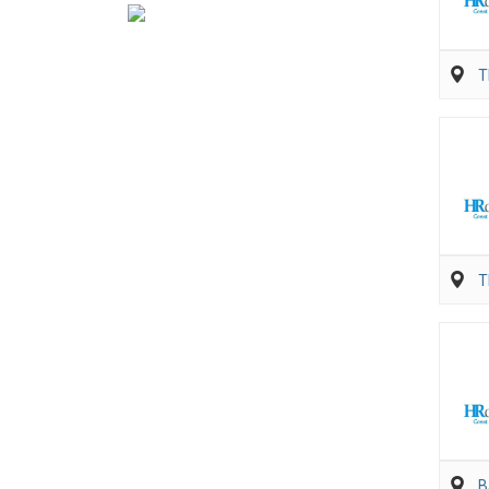
T
T
B