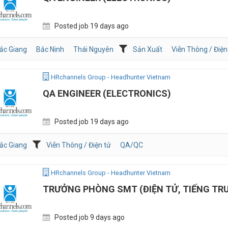
Posted job 19 days ago
ắc Giang
Bắc Ninh
Thái Nguyên
Sản Xuất
Viễn Thông / Điện
HRchannels Group - Headhunter Vietnam
QA ENGINEER (ELECTRONICS)
Posted job 19 days ago
ắc Giang
Viễn Thông / Điện tử
QA/QC
HRchannels Group - Headhunter Vietnam
TRƯỞNG PHÒNG SMT (ĐIỆN TỬ, TIẾNG TR
Posted job 9 days ago