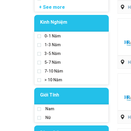
+ See more
H
Kinh Nghiệm
0-1 Năm
1-3 Năm
3-5 Năm
5-7 Năm
H
7-10 Năm
> 10 Năm
Giới Tính
Nam
H
Nữ