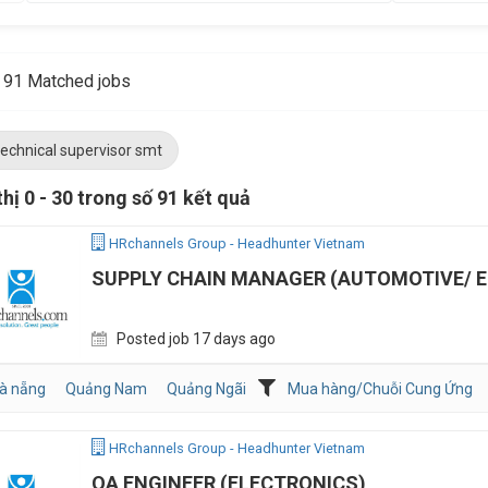
91 Matched jobs
technical supervisor smt
thị 0 - 30 trong số 91 kết quả
HRchannels Group - Headhunter Vietnam
SUPPLY CHAIN MANAGER (AUTOMOTIVE/ 
Posted job 17 days ago
à nẵng
Quảng Nam
Quảng Ngãi
Mua hàng/Chuỗi Cung Ứng
HRchannels Group - Headhunter Vietnam
QA ENGINEER (ELECTRONICS)