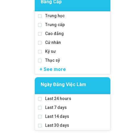
Bằng Cấp
Trung học
Trung cấp
Cao đẳng
Cử nhân
Kỹ sư
Thạc sỹ
+ See more
Ngày Đăng Việc Làm
Last 24 hours
Last 7 days
Last 14 days
Last 30 days