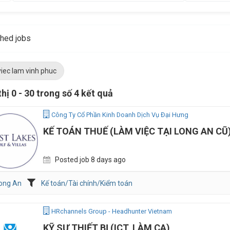
hed jobs
viec lam vinh phuc
thị 0 - 30 trong số 4 kết quả
Công Ty Cổ Phần Kinh Doanh Dịch Vụ Đại Hưng
KẾ TOÁN THUẾ (LÀM VIỆC TẠI LONG AN CŨ
Posted job 8 days ago
ong An
Kế toán/Tài chính/Kiểm toán
HRchannels Group - Headhunter Vietnam
KỸ SƯ THIẾT BỊ (ICT, LÀM CA)