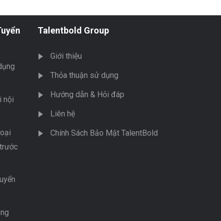
Tuyển
Talentbold Group
Giới thiệu
dụng
Thỏa thuận sử dụng
Hướng dẫn & Hỏi đáp
 nội
Liên hệ
oại
Chính Sách Bảo Mật TalentBold
trước
tuyển
ụng