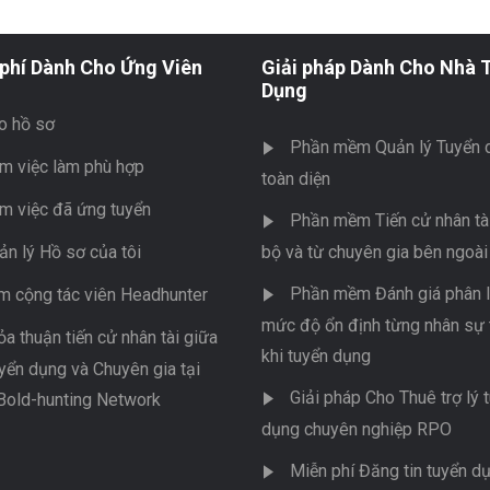
phí Dành Cho Ứng Viên
Giải pháp Dành Cho Nhà 
Dụng
o hồ sơ
Phần mềm Quản lý Tuyển 
m việc làm phù hợp
toàn diện
m việc đã ứng tuyển
Phần mềm Tiến cử nhân tài
ản lý Hồ sơ của tôi
bộ và từ chuyên gia bên ngoài
Phần mềm Đánh giá phân l
m cộng tác viên Headhunter
mức độ ổn định từng nhân sự 
ỏa thuận tiến cử nhân tài giữa
khi tuyển dụng
yển dụng và Chuyên gia tại
Giải pháp Cho Thuê trợ lý 
Bold-hunting Network
dụng chuyên nghiệp RPO
Miễn phí Đăng tin tuyển d