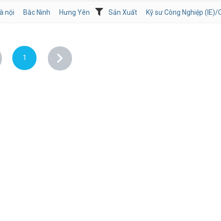
à nội
Bắc Ninh
Hưng Yên
Sản Xuất
Kỹ sư Công Nghiệp (IE)/C
1