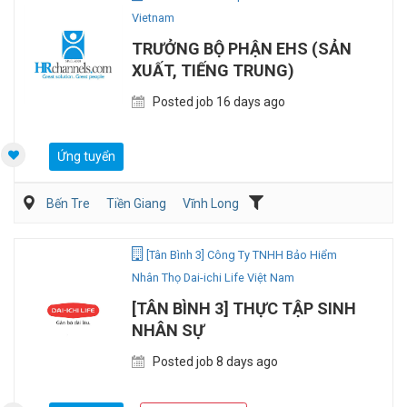
Vietnam
TRƯỞNG BỘ PHẬN EHS (SẢN
XUẤT, TIẾNG TRUNG)
Posted job 16 days ago
Ứng tuyển
Bến Tre
Tiền Giang
Vĩnh Long
Môi trường/Xử lý chất thải
Sản Xuất
[Tân Bình 3] Công Ty TNHH Bảo Hiểm
Nhân Thọ Dai-ichi Life Việt Nam
[TÂN BÌNH 3] THỰC TẬP SINH
NHÂN SỰ
Posted job 8 days ago