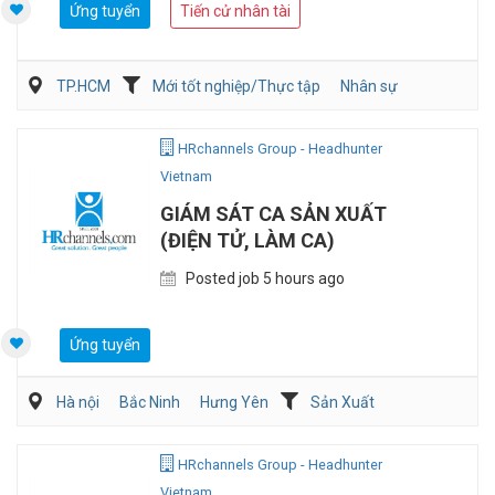
Ứng tuyển
Tiến cử nhân tài
TP.HCM
Mới tốt nghiệp/Thực tập
Nhân sự
HRchannels Group - Headhunter
Vietnam
GIÁM SÁT CA SẢN XUẤT
(ĐIỆN TỬ, LÀM CA)
Posted job 5 hours ago
Ứng tuyển
Hà nội
Bắc Ninh
Hưng Yên
Sản Xuất
Kỹ sư Công Nghiệp (IE)/Cải tiến sản xuất
HRchannels Group - Headhunter
Vietnam