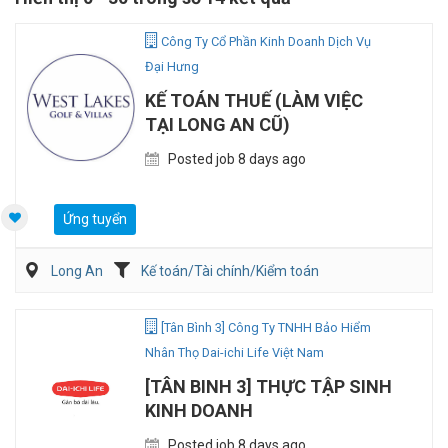
Công Ty Cổ Phần Kinh Doanh Dịch Vụ
Đại Hưng
KẾ TOÁN THUẾ (LÀM VIỆC
TẠI LONG AN CŨ)
Posted job 8 days ago
Ứng tuyển
Long An
Kế toán/Tài chính/Kiểm toán
[Tân Bình 3] Công Ty TNHH Bảo Hiểm
Nhân Thọ Dai-ichi Life Việt Nam
[TÂN BINH 3] THỰC TẬP SINH
KINH DOANH
Posted job 8 days ago