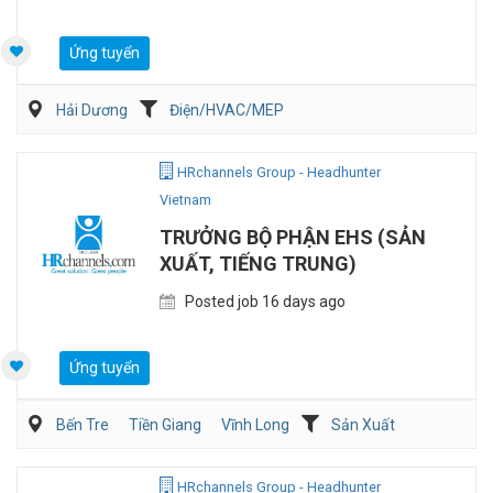
Ứng tuyển
Hải Dương
Điện/HVAC/MEP
HRchannels Group - Headhunter
Vietnam
TRƯỞNG BỘ PHẬN EHS (SẢN
XUẤT, TIẾNG TRUNG)
Posted job 16 days ago
Ứng tuyển
Bến Tre
Tiền Giang
Vĩnh Long
Sản Xuất
HRchannels Group - Headhunter