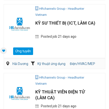
HRchannels Group - Headhunter
Vietnam
KỸ SƯ THIẾT BỊ (ICT, LÀM CA)
Posted job 21 days ago
Ứng tuyển
Hải Dương
Kỹ thuật ứng dụng
Điện/HVAC/MEP
HRchannels Group - Headhunter
Vietnam
KỸ THUẬT VIÊN ĐIỆN TỬ
(LÀM CA)
Posted job 21 days ago