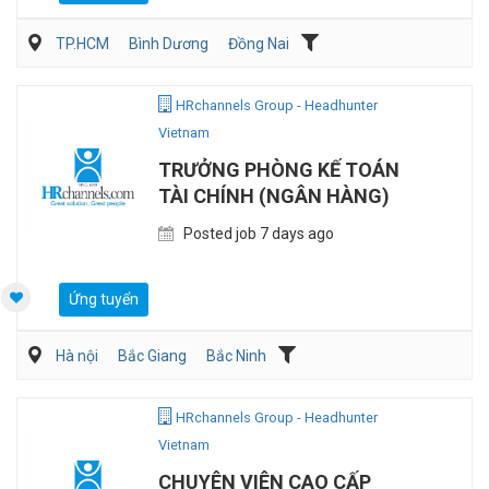
TP.HCM
Bình Dương
Đồng Nai
Kế toán/Tài chính/Kiểm toán
Sản Xuất
HRchannels Group - Headhunter
Vietnam
TRƯỞNG PHÒNG KẾ TOÁN
TÀI CHÍNH (NGÂN HÀNG)
Posted job 7 days ago
Ứng tuyển
Hà nội
Bắc Giang
Bắc Ninh
Kế toán/Tài chính/Kiểm toán
Ngân hàng/Đầu tư
HRchannels Group - Headhunter
Vietnam
CHUYÊN VIÊN CAO CẤP