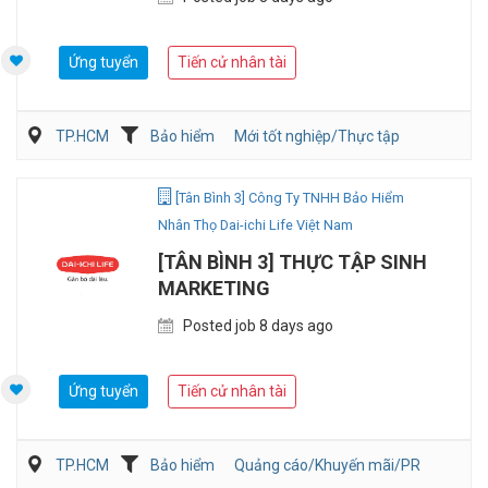
Ứng tuyển
Tiến cử nhân tài
TP.HCM
Bảo hiểm
Mới tốt nghiệp/Thực tập
Tư vấn
[Tân Bình 3] Công Ty TNHH Bảo Hiểm
Nhân Thọ Dai-ichi Life Việt Nam
[TÂN BÌNH 3] THỰC TẬP SINH
MARKETING
Posted job 8 days ago
Ứng tuyển
Tiến cử nhân tài
TP.HCM
Bảo hiểm
Quảng cáo/Khuyến mãi/PR