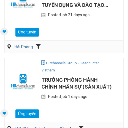
TUYỂN DỤNG VÀ ĐÀO TẠO
(TIẾNG TRUNG)
Posted job 21 days ago
Ứng tuyển
Hải Phòng
HRchannels Group - Headhunter
Vietnam
TRƯỞNG PHÒNG HÀNH
CHÍNH NHÂN SỰ (SẢN XUẤT)
Posted job 1 days ago
Ứng tuyển