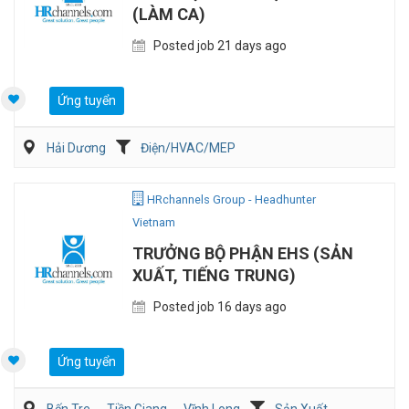
(LÀM CA)
Posted job 21 days ago
Ứng tuyển
Hải Dương
Điện/HVAC/MEP
HRchannels Group - Headhunter
Vietnam
TRƯỞNG BỘ PHẬN EHS (SẢN
XUẤT, TIẾNG TRUNG)
Posted job 16 days ago
Ứng tuyển