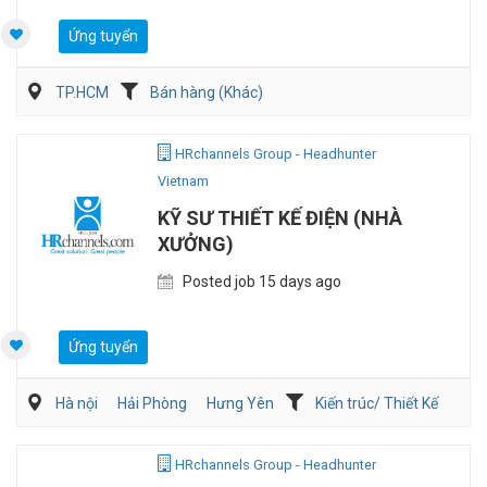
Ứng tuyển
TP.HCM
Bán hàng (Khác)
Bán hàng (May mặc/Phụ kiện)
HRchannels Group - Headhunter
Vietnam
KỸ SƯ THIẾT KẾ ĐIỆN (NHÀ
XƯỞNG)
Posted job 15 days ago
Ứng tuyển
Hà nội
Hải Phòng
Hưng Yên
Kiến trúc/ Thiết Kế
Điện/HVAC/MEP
HRchannels Group - Headhunter