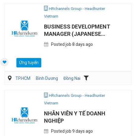
HRchannels Group - Headhunter
Vietnam
BUSINESS DEVELOPMENT
MANAGER (JAPANESE
NATIONAL)
Posted job 8 days ago
Ứng tuyển
TP.HCM
Bình Dương
Đồng Nai
Người nước ngoài/Việt Kiều
HRchannels Group - Headhunter
Vietnam
NHÂN VIÊN Y TẾ DOANH
NGHIỆP
Posted job 9 days ago