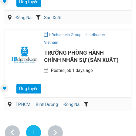
Ứng tuyển
Đồng Nai
Sản Xuất
HRchannels Group - Headhunter
Vietnam
TRƯỞNG PHÒNG HÀNH
CHÍNH NHÂN SỰ (SẢN XUẤT)
Posted job 1 days ago
Ứng tuyển
TP.HCM
Bình Dương
Đồng Nai
Hành chánh/Thư ký
Nhân sự
Sản Xuất
1