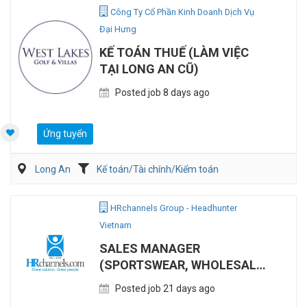
Công Ty Cổ Phần Kinh Doanh Dịch Vụ
Đại Hưng
KẾ TOÁN THUẾ (LÀM VIỆC
TẠI LONG AN CŨ)
Posted job 8 days ago
Ứng tuyển
Long An
Kế toán/Tài chính/Kiểm toán
HRchannels Group - Headhunter
Vietnam
SALES MANAGER
(SPORTSWEAR, WHOLESALE
& DEALER CHANNEL
Posted job 21 days ago