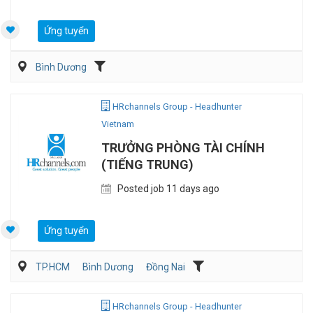
Ứng tuyển
Bình Dương
HRchannels Group - Headhunter
Vietnam
TRƯỞNG PHÒNG TÀI CHÍNH
(TIẾNG TRUNG)
Posted job 11 days ago
Ứng tuyển
TP.HCM
Bình Dương
Đồng Nai
Kế toán/Tài chính/Kiểm toán
Sản Xuất
HRchannels Group - Headhunter