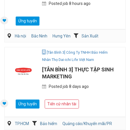
Posted job 8 hours ago
Ứng tuyển
Hà nội
Bắc Ninh
Hưng Yên
Sản Xuất
Kỹ sư Công Nghiệp (IE)/Cải tiến sản xuất
[Tân Bình 3] Công Ty TNHH Bảo Hiểm
Nhân Thọ Dai-ichi Life Việt Nam
[TÂN BÌNH 3] THỰC TẬP SINH
MARKETING
Posted job 8 days ago
Ứng tuyển
Tiến cử nhân tài
TP.HCM
Bảo hiểm
Quảng cáo/Khuyến mãi/PR