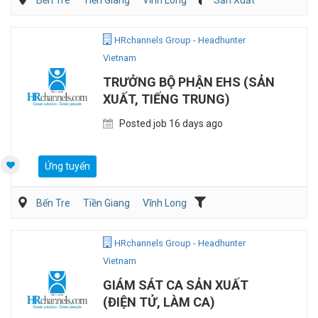
Bến Tre
Tiền Giang
Vĩnh Long
Sản Xuất
HRchannels Group - Headhunter
Vietnam
TRƯỞNG BỘ PHẬN EHS (SẢN
XUẤT, TIẾNG TRUNG)
Posted job 16 days ago
Ứng tuyển
Bến Tre
Tiền Giang
Vĩnh Long
Môi trường/Xử lý chất thải
Sản Xuất
HRchannels Group - Headhunter
Vietnam
GIÁM SÁT CA SẢN XUẤT
(ĐIỆN TỬ, LÀM CA)