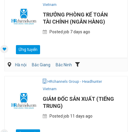
Vietnam
TRƯỞNG PHÒNG KẾ TOÁN
TÀI CHÍNH (NGÂN HÀNG)
Posted job 7 days ago
Ứng tuyển
Hà nội
Bắc Giang
Bắc Ninh
Kế toán/Tài chính/Kiểm toán
Ngân hàng/Đầu tư
HRchannels Group - Headhunter
Vietnam
GIÁM ĐỐC SẢN XUẤT (TIẾNG
TRUNG)
Posted job 11 days ago