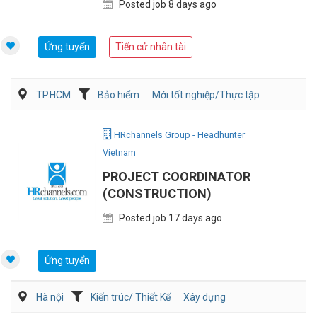
Posted job 8 days ago
Ứng tuyển
Tiến cử nhân tài
TP.HCM
Bảo hiểm
Mới tốt nghiệp/Thực tập
Tư vấn
HRchannels Group - Headhunter
Vietnam
PROJECT COORDINATOR
(CONSTRUCTION)
Posted job 17 days ago
Ứng tuyển
Hà nội
Kiến trúc/ Thiết Kế
Xây dựng