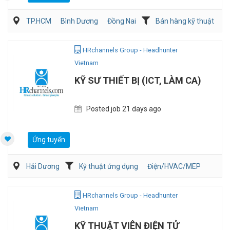
TP.HCM
Bình Dương
Đồng Nai
Bán hàng kỹ thuật
Bán hàng Vật liệu xây dựng
Điện/HVAC/MEP
HRchannels Group - Headhunter
Vietnam
KỸ SƯ THIẾT BỊ (ICT, LÀM CA)
Posted job 21 days ago
Ứng tuyển
Hải Dương
Kỹ thuật ứng dụng
Điện/HVAC/MEP
HRchannels Group - Headhunter
Vietnam
KỸ THUẬT VIÊN ĐIỆN TỬ