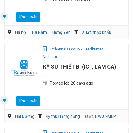
Ứng tuyển
Hà nội
Hà Nam
Hưng Yên
Xuất nhập khẩu
HRchannels Group - Headhunter
Vietnam
KỸ SƯ THIẾT BỊ (ICT, LÀM CA)
Posted job 20 days ago
Ứng tuyển
Hải Dương
Kỹ thuật ứng dụng
Điện/HVAC/MEP