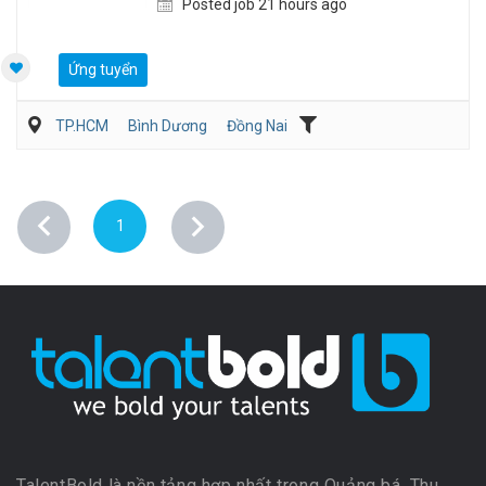
Posted job 21 hours ago
Ứng tuyển
TP.HCM
Bình Dương
Đồng Nai
Hành chánh/Thư ký
Nhân sự
Sản Xuất
1
TalentBold là nền tảng hợp nhất trong Quảng bá, Thu