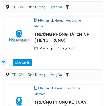
TP.HCM
Bình Dương
Đồng Nai
Dịch vụ khách hàng
QA/QC
HRchannels Group - Headhunter
Vietnam
TRƯỞNG PHÒNG TÀI CHÍNH
(TIẾNG TRUNG)
Posted job 11 days ago
Ứng tuyển
TP.HCM
Bình Dương
Đồng Nai
Kế toán/Tài chính/Kiểm toán
Sản Xuất
HRchannels Group - Headhunter
Vietnam
TRƯỞNG PHÒNG KẾ TOÁN