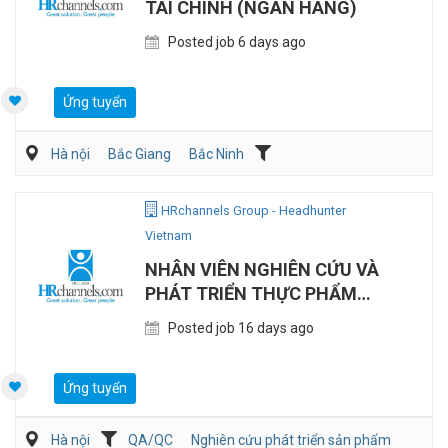
TÀI CHÍNH (NGÂN HÀNG)
Posted job 6 days ago
Ứng tuyển
Hà nội
Bắc Giang
Bắc Ninh
Kế toán/Tài chính/Kiểm toán
Ngân hàng/Đầu tư
HRchannels Group - Headhunter
Vietnam
NHÂN VIÊN NGHIÊN CỨU VÀ
PHÁT TRIỂN THỰC PHẨM
(TIẾNG TRUNG)
Posted job 16 days ago
Ứng tuyển
Hà nội
QA/QC
Nghiên cứu phát triển sản phẩm