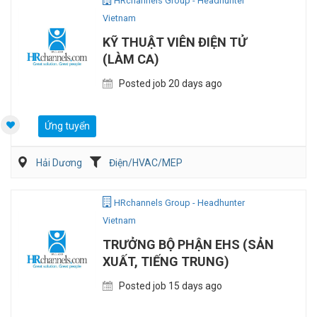
HRchannels Group - Headhunter
Vietnam
KỸ THUẬT VIÊN ĐIỆN TỬ
(LÀM CA)
Posted job 20 days ago
Ứng tuyển
Hải Dương
Điện/HVAC/MEP
HRchannels Group - Headhunter
Vietnam
TRƯỞNG BỘ PHẬN EHS (SẢN
XUẤT, TIẾNG TRUNG)
Posted job 15 days ago