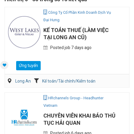
Công Ty Cổ Phần Kinh Doanh Dịch Vụ
Đại Hưng
KẾ TOÁN THUẾ (LÀM VIỆC
TẠI LONG AN CŨ)
Posted job 7 days ago
Ứng tuyển
Long An
Kế toán/Tài chính/Kiểm toán
HRchannels Group - Headhunter
Vietnam
CHUYÊN VIÊN KHAI BÁO THỦ
TỤC HẢI QUAN
Posted job 6 days ago