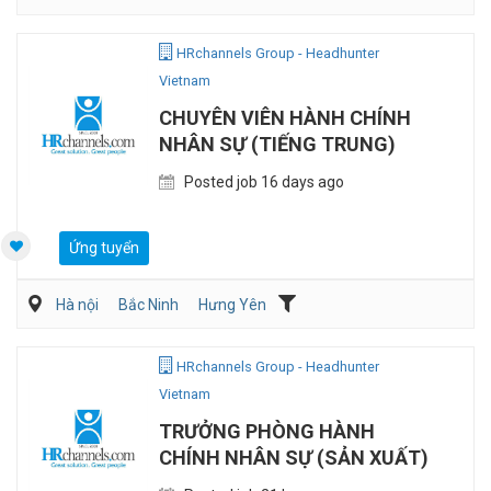
HRchannels Group - Headhunter
Vietnam
CHUYÊN VIÊN HÀNH CHÍNH
NHÂN SỰ (TIẾNG TRUNG)
Posted job 16 days ago
Ứng tuyển
Hà nội
Bắc Ninh
Hưng Yên
HRchannels Group - Headhunter
Vietnam
TRƯỞNG PHÒNG HÀNH
CHÍNH NHÂN SỰ (SẢN XUẤT)