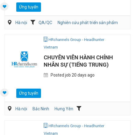
Ứng tuyển
Hà nội
QA/QC
Nghiên cứu phát triển sản phẩm
HRchannels Group - Headhunter
Vietnam
CHUYÊN VIÊN HÀNH CHÍNH
NHÂN SỰ (TIẾNG TRUNG)
Posted job 20 days ago
Ứng tuyển
Hà nội
Bắc Ninh
Hưng Yên
HRchannels Group - Headhunter
Vietnam