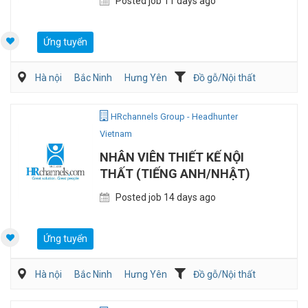
Posted job 11 days ago
Ứng tuyển
Hà nội
Bắc Ninh
Hưng Yên
Đồ gỗ/Nội thất
Kiến trúc/ Thiết Kế
Xây dựng
HRchannels Group - Headhunter
Vietnam
NHÂN VIÊN THIẾT KẾ NỘI
THẤT (TIẾNG ANH/NHẬT)
Posted job 14 days ago
Ứng tuyển
Hà nội
Bắc Ninh
Hưng Yên
Đồ gỗ/Nội thất
Kiến trúc/ Thiết Kế
Xây dựng