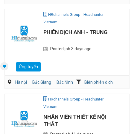
Dịch vụ khách hàng
QA/QC
HRchannels Group - Headhunter
Vietnam
PHIÊN DỊCH ANH - TRUNG
Posted job 3 days ago
Ứng tuyển
Hà nội
Bắc Giang
Bắc Ninh
Biên phiên dịch
Sản Xuất
HRchannels Group - Headhunter
Vietnam
NHÂN VIÊN THIẾT KẾ NỘI
THẤT