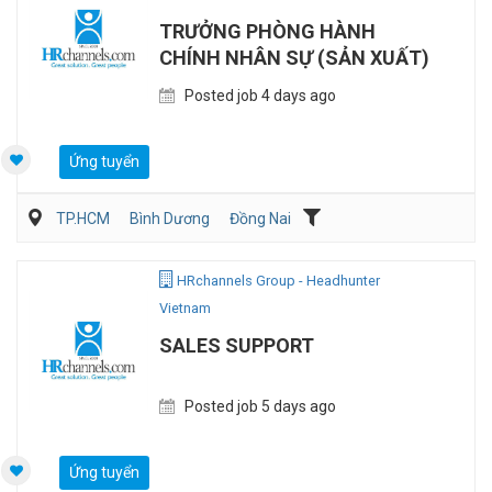
TRƯỞNG PHÒNG HÀNH
CHÍNH NHÂN SỰ (SẢN XUẤT)
Posted job 4 days ago
Ứng tuyển
TP.HCM
Bình Dương
Đồng Nai
Hành chánh/Thư ký
Nhân sự
Sản Xuất
HRchannels Group - Headhunter
Vietnam
SALES SUPPORT
Posted job 5 days ago
Ứng tuyển