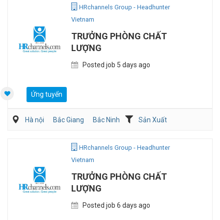
HRchannels Group - Headhunter
Vietnam
TRƯỞNG PHÒNG CHẤT
LƯỢNG
Posted job 5 days ago
Ứng tuyển
Hà nội
Bắc Giang
Bắc Ninh
Sản Xuất
Viễn Thông / Điện tử
QA/QC
HRchannels Group - Headhunter
Vietnam
TRƯỞNG PHÒNG CHẤT
LƯỢNG
Posted job 6 days ago