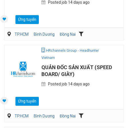
Posted job 14 days ago
Ứng tuyển
TP.HCM
Bình Dương
Đồng Nai
Dệt may/ Sợi/ Giầy da
Sản Xuất
HRchannels Group - Headhunter
Vietnam
QUẢN ĐỐC SẢN XUẤT (SPEED
BOARD/ GIÀY)
Posted job 14 days ago
Ứng tuyển
TP.HCM
Bình Dương
Đồng Nai
Dệt may/ Sợi/ Giầy da
Sản Xuất