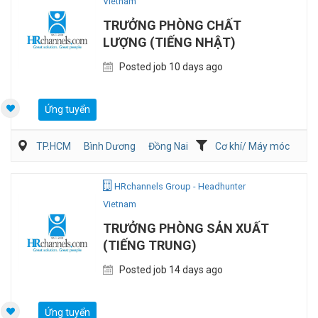
Vietnam
TRƯỞNG PHÒNG CHẤT
LƯỢNG (TIẾNG NHẬT)
Posted job 10 days ago
Ứng tuyển
TP.HCM
Bình Dương
Đồng Nai
Cơ khí/ Máy móc
Sản Xuất
QA/QC
HRchannels Group - Headhunter
Vietnam
TRƯỞNG PHÒNG SẢN XUẤT
(TIẾNG TRUNG)
Posted job 14 days ago
Ứng tuyển