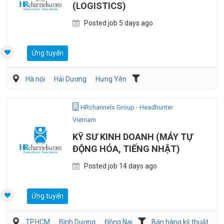
(LOGISTICS)
Posted job 5 days ago
Ứng tuyển
Hà nội
Hải Dương
Hưng Yên
Vận Chuyển/Giao Nhận
Bán hàng (Khác)
Sales Logistic
HRchannels Group - Headhunter
Vietnam
KỸ SƯ KINH DOANH (MÁY TỰ
ĐỘNG HÓA, TIẾNG NHẬT)
Posted job 14 days ago
Ứng tuyển
TP.HCM
Bình Dương
Đồng Nai
Bán hàng kỹ thuật