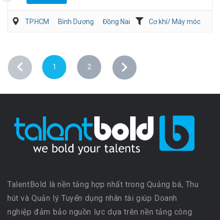
TP.HCM
Bình Dương
Đồng Nai
Cơ khí/ Máy móc
Sản Xuất
Kỹ sư Công Nghiệp (IE)/Cải tiến sản xuất
1
2
TalentBold là nền tảng hợp nhất trong Quảng bá, Thu
hút và Quản lý Tuyển dụng nhân tài giúp Doanh
nghiệp đảm bảo nguồn lực dựa trên nền tảng công