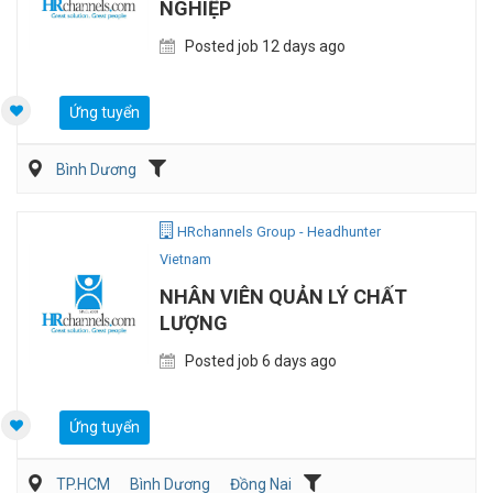
NGHIỆP
Posted job 12 days ago
Ứng tuyển
Bình Dương
HRchannels Group - Headhunter
Vietnam
NHÂN VIÊN QUẢN LÝ CHẤT
LƯỢNG
Posted job 6 days ago
Ứng tuyển
TP.HCM
Bình Dương
Đồng Nai