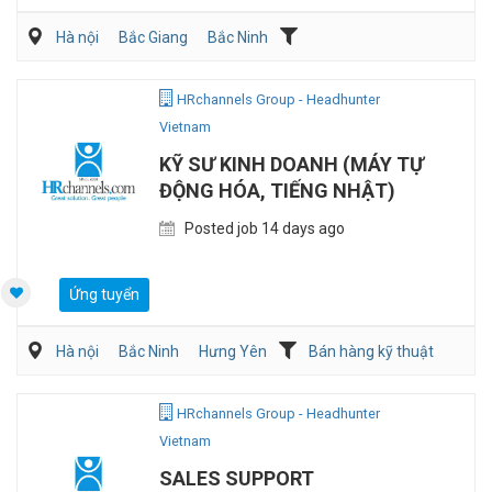
Hà nội
Bắc Giang
Bắc Ninh
Vận Chuyển/Giao Nhận
Bán hàng (Khác)
Sales Logistic
HRchannels Group - Headhunter
Vietnam
KỸ SƯ KINH DOANH (MÁY TỰ
ĐỘNG HÓA, TIẾNG NHẬT)
Posted job 14 days ago
Ứng tuyển
Hà nội
Bắc Ninh
Hưng Yên
Bán hàng kỹ thuật
Bán hàng (Khác)
HRchannels Group - Headhunter
Vietnam
SALES SUPPORT