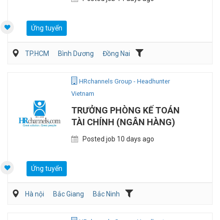
Ứng tuyển
TP.HCM
Bình Dương
Đồng Nai
Kế toán/Tài chính/Kiểm toán
Sản Xuất
HRchannels Group - Headhunter
Vietnam
TRƯỞNG PHÒNG KẾ TOÁN
TÀI CHÍNH (NGÂN HÀNG)
Posted job 10 days ago
Ứng tuyển
Hà nội
Bắc Giang
Bắc Ninh
Kế toán/Tài chính/Kiểm toán
Ngân hàng/Đầu tư