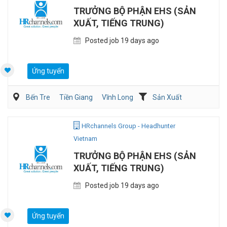
TRƯỞNG BỘ PHẬN EHS (SẢN
XUẤT, TIẾNG TRUNG)
Posted job 19 days ago
Ứng tuyển
Bến Tre
Tiền Giang
Vĩnh Long
Sản Xuất
HRchannels Group - Headhunter
Vietnam
TRƯỞNG BỘ PHẬN EHS (SẢN
XUẤT, TIẾNG TRUNG)
Posted job 19 days ago
Ứng tuyển