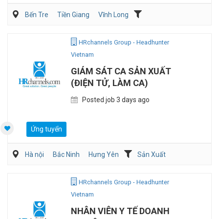
Bến Tre
Tiền Giang
Vĩnh Long
Môi trường/Xử lý chất thải
Sản Xuất
HRchannels Group - Headhunter
Vietnam
GIÁM SÁT CA SẢN XUẤT
(ĐIỆN TỬ, LÀM CA)
Posted job 3 days ago
Ứng tuyển
Hà nội
Bắc Ninh
Hưng Yên
Sản Xuất
Kỹ sư Công Nghiệp (IE)/Cải tiến sản xuất
HRchannels Group - Headhunter
Vietnam
NHÂN VIÊN Y TẾ DOANH