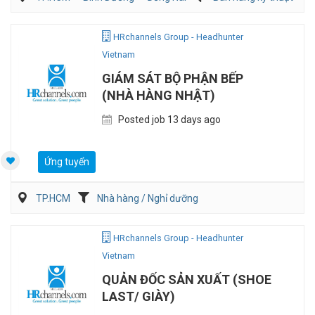
Bán hàng (Khác)
HRchannels Group - Headhunter
Vietnam
GIÁM SÁT BỘ PHẬN BẾP
(NHÀ HÀNG NHẬT)
Posted job 13 days ago
Ứng tuyển
TP.HCM
Nhà hàng / Nghỉ dưỡng
HRchannels Group - Headhunter
Vietnam
QUẢN ĐỐC SẢN XUẤT (SHOE
LAST/ GIÀY)