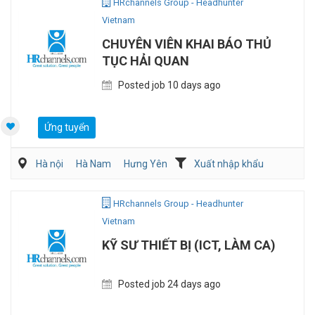
HRchannels Group - Headhunter
Vietnam
CHUYÊN VIÊN KHAI BÁO THỦ
TỤC HẢI QUAN
Posted job 10 days ago
Ứng tuyển
Hà nội
Hà Nam
Hưng Yên
Xuất nhập khẩu
HRchannels Group - Headhunter
Vietnam
KỸ SƯ THIẾT BỊ (ICT, LÀM CA)
Posted job 24 days ago