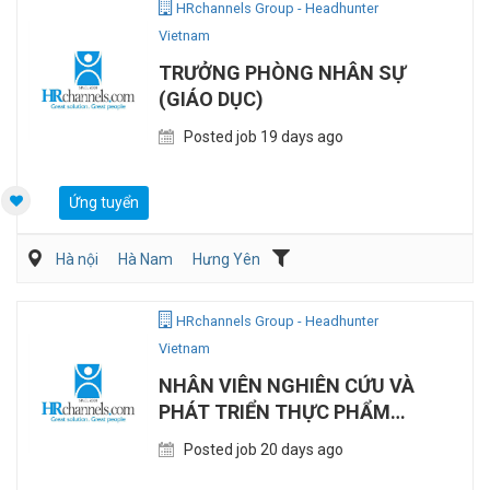
HRchannels Group - Headhunter
Vietnam
TRƯỞNG PHÒNG NHÂN SỰ
(GIÁO DỤC)
Posted job 19 days ago
Ứng tuyển
Hà nội
Hà Nam
Hưng Yên
Giáo dục/Đào tạo/Thư viện
Hành chánh/Thư ký
Nhân sự
HRchannels Group - Headhunter
Vietnam
NHÂN VIÊN NGHIÊN CỨU VÀ
PHÁT TRIỂN THỰC PHẨM
(TIẾNG TRUNG)
Posted job 20 days ago