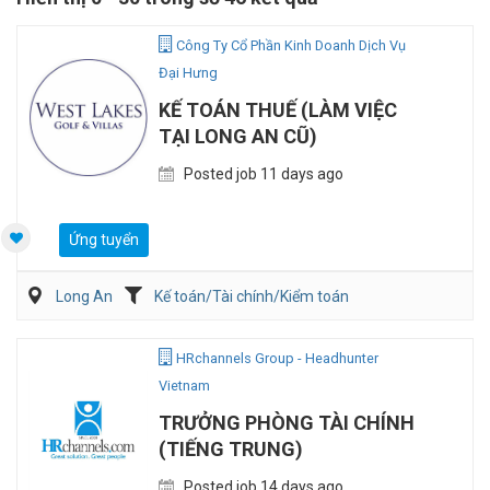
Công Ty Cổ Phần Kinh Doanh Dịch Vụ
Đại Hưng
KẾ TOÁN THUẾ (LÀM VIỆC
TẠI LONG AN CŨ)
Posted job 11 days ago
Ứng tuyển
Long An
Kế toán/Tài chính/Kiểm toán
HRchannels Group - Headhunter
Vietnam
TRƯỞNG PHÒNG TÀI CHÍNH
(TIẾNG TRUNG)
Posted job 14 days ago