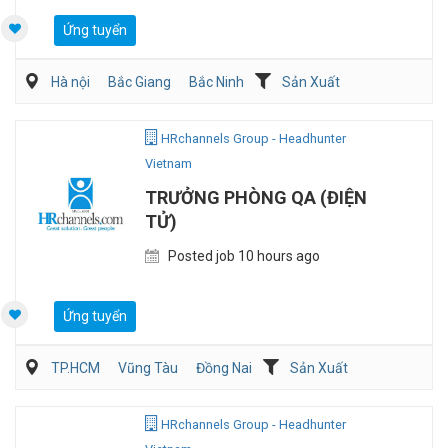
Ứng tuyển
Hà nội
Bắc Giang
Bắc Ninh
Sản Xuất
Viễn Thông / Điện tử
QA/QC
HRchannels Group - Headhunter
Vietnam
TRƯỞNG PHÒNG QA (ĐIỆN
TỬ)
Posted job 10 hours ago
Ứng tuyển
TP.HCM
Vũng Tàu
Đồng Nai
Sản Xuất
Viễn Thông / Điện tử
QA/QC
HRchannels Group - Headhunter