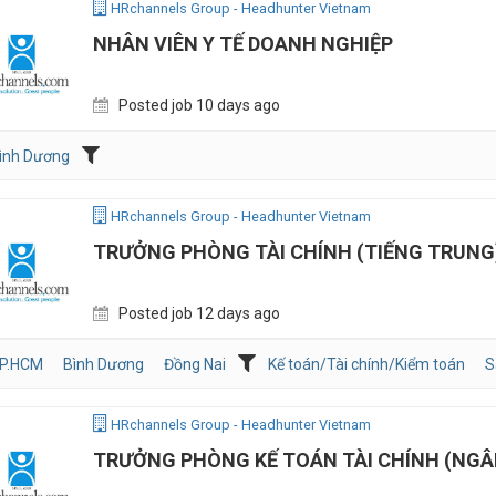
HRchannels Group - Headhunter Vietnam
NHÂN VIÊN Y TẾ DOANH NGHIỆP
Posted job 10 days ago
ình Dương
HRchannels Group - Headhunter Vietnam
TRƯỞNG PHÒNG TÀI CHÍNH (TIẾNG TRUNG
Posted job 12 days ago
P.HCM
Bình Dương
Đồng Nai
Kế toán/Tài chính/Kiểm toán
S
HRchannels Group - Headhunter Vietnam
TRƯỞNG PHÒNG KẾ TOÁN TÀI CHÍNH (NG