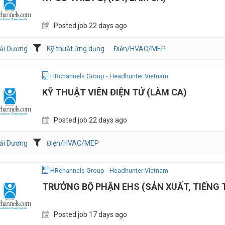
Posted job 22 days ago
ải Dương
Kỹ thuật ứng dụng
Điện/HVAC/MEP
HRchannels Group - Headhunter Vietnam
KỸ THUẬT VIÊN ĐIỆN TỬ (LÀM CA)
Posted job 22 days ago
ải Dương
Điện/HVAC/MEP
HRchannels Group - Headhunter Vietnam
TRƯỞNG BỘ PHẬN EHS (SẢN XUẤT, TIẾNG
Posted job 17 days ago