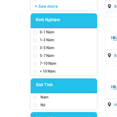
+ See more
B
Kinh Nghiệm
0-1 Năm
1-3 Năm
3-5 Năm
5-7 Năm
B
7-10 Năm
> 10 Năm
Giới Tính
Nam
H
Nữ