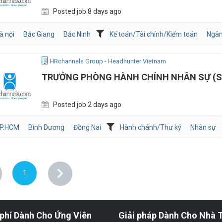
Posted job 8 days ago
à nội
Bắc Giang
Bắc Ninh
Kế toán/Tài chính/Kiểm toán
Ngân
HRchannels Group - Headhunter Vietnam
TRƯỞNG PHÒNG HÀNH CHÍNH NHÂN SỰ (S
Posted job 2 days ago
P.HCM
Bình Dương
Đồng Nai
Hành chánh/Thư ký
Nhân sự
1
phí Dành Cho Ứng Viên
Giải pháp Dành Cho Nhà 