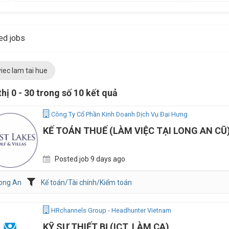
ed jobs
viec lam tai hue
thị 0 - 30 trong số 10 kết quả
Công Ty Cổ Phần Kinh Doanh Dịch Vụ Đại Hưng
KẾ TOÁN THUẾ (LÀM VIỆC TẠI LONG AN CŨ
Posted job 9 days ago
ong An
Kế toán/Tài chính/Kiểm toán
HRchannels Group - Headhunter Vietnam
KỸ SƯ THIẾT BỊ (ICT, LÀM CA)