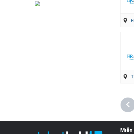
H
T
Miễn 