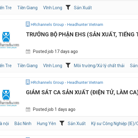
ến Tre
Tiền Giang
Vĩnh Long
Sản Xuất
HRchannels Group - Headhunter Vietnam
TRƯỞNG BỘ PHẬN EHS (SẢN XUẤT, TIẾNG
Posted job 17 days ago
ến Tre
Tiền Giang
Vĩnh Long
Môi trường/Xử lý chất thải
Sản
HRchannels Group - Headhunter Vietnam
GIÁM SÁT CA SẢN XUẤT (ĐIỆN TỬ, LÀM CA
Posted job 1 days ago
à nội
Bắc Ninh
Hưng Yên
Sản Xuất
Kỹ sư Công Nghiệp (IE)/C