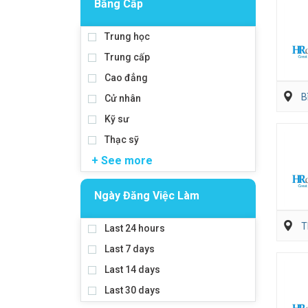
Bằng Cấp
Trung học
Trung cấp
Cao đẳng
B
Cử nhân
Kỹ sư
Thạc sỹ
+ See more
Ngày Đăng Việc Làm
T
Last 24 hours
Last 7 days
Last 14 days
Last 30 days