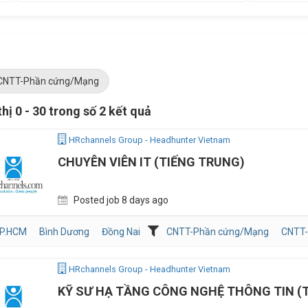
CNTT-Phần cứng/Mạng
thị 0 - 30 trong số 2 kết quả
HRchannels Group - Headhunter Vietnam
CHUYÊN VIÊN IT (TIẾNG TRUNG)
Posted job 8 days ago
P.HCM
Bình Dương
Đồng Nai
CNTT-Phần cứng/Mạng
CNTT
HRchannels Group - Headhunter Vietnam
KỸ SƯ HẠ TẦNG CÔNG NGHỆ THÔNG TIN (