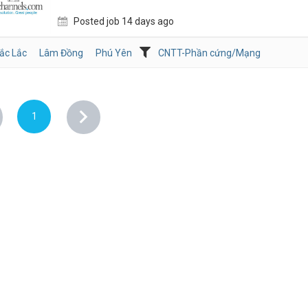
Posted job 14 days ago
ắc Lắc
Lâm Đồng
Phú Yên
CNTT-Phần cứng/Mạng
1