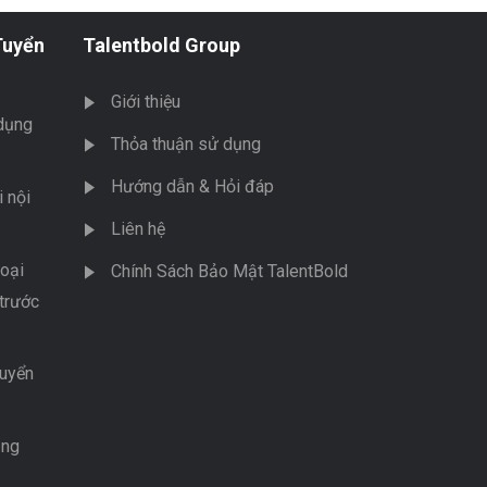
Tuyển
Talentbold Group
Giới thiệu
dụng
Thỏa thuận sử dụng
Hướng dẫn & Hỏi đáp
 nội
Liên hệ
oại
Chính Sách Bảo Mật TalentBold
trước
tuyển
ụng