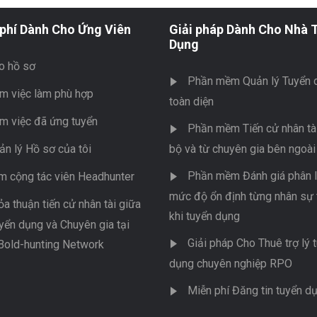
phí Dành Cho Ứng Viên
Giải pháp Dành Cho Nhà 
Dụng
o hồ sơ
Phần mềm Quản lý Tuyển 
m việc làm phù hợp
toàn diện
m việc đã ứng tuyển
Phần mềm Tiến cử nhân tài
ản lý Hồ sơ của tôi
bộ và từ chuyên gia bên ngoài
Phần mềm Đánh giá phân l
m cộng tác viên Headhunter
mức độ ổn định từng nhân sự 
ỏa thuận tiến cử nhân tài giữa
khi tuyển dụng
yển dụng và Chuyên gia tại
Giải pháp Cho Thuê trợ lý 
Bold-hunting Network
dụng chuyên nghiệp RPO
Miễn phí Đăng tin tuyển d