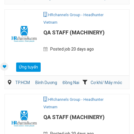
Kiến trúc/ Thiết Kế
Nghiên cứu phát triển sản phẩm
HRchannels Group - Headhunter
Vietnam
QA STAFF (MACHINERY)
Posted job 20 days ago
Ứng tuyển
TP.HCM
Bình Dương
Đồng Nai
Cơ khí/ Máy móc
HRchannels Group - Headhunter
Vietnam
QA STAFF (MACHINERY)
Posted job 20 days ago