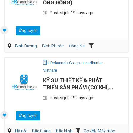
ỐNG ĐỒNG)
Posted job 19 days ago
Ứng tuyển
Bình Dương
Bình Phước
Đồng Nai
Cơ khí/ Máy móc
Kỹ thuật ứng dụng
HRchannels Group - Headhunter
Vietnam
KỸ SƯ THIẾT KẾ & PHÁT
TRIỂN SẢN PHẨM (CƠ KHÍ,
TIẾNG TRUNG)
Posted job 19 days ago
Ứng tuyển
Hà nội
Bắc Giang
Bắc Ninh
Cơ khí/ Máy móc