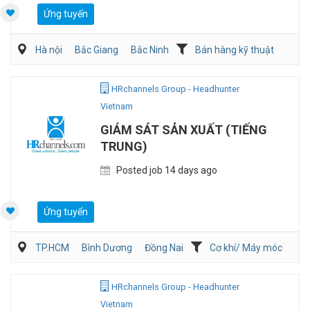
Ứng tuyển
Hà nội
Bắc Giang
Bắc Ninh
Bán hàng kỹ thuật
Cơ khí/ Máy móc
Bán hàng (Khác)
HRchannels Group - Headhunter
Vietnam
GIÁM SÁT SẢN XUẤT (TIẾNG
TRUNG)
Posted job 14 days ago
Ứng tuyển
TP.HCM
Bình Dương
Đồng Nai
Cơ khí/ Máy móc
Sản Xuất
Kỹ sư Công Nghiệp (IE)/Cải tiến sản xuất
HRchannels Group - Headhunter
Vietnam