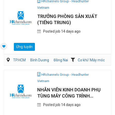
HRchannels Group - Headhunter
Vietnam
TRƯỞNG PHÒNG SẢN XUẤT
(TIẾNG TRUNG)
Posted job 14 days ago
Ứng tuyển
TP.HCM
Bình Dương
Đồng Nai
Cơ khí/ Máy móc
Sản Xuất
Kỹ sư Công Nghiệp (IE)/Cải tiến sản xuất
HRchannels Group - Headhunter
Vietnam
NHÂN VIÊN KINH DOANH PHỤ
TÙNG MÁY CÔNG TRÌNH
(TIẾNG TRUNG)
Posted job 14 days ago