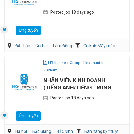
Posted job 18 days ago
Ứng tuyển
Đắc Lắc
Gia Lai
Lâm Đồng
Cơ khí/ Máy móc
Sản Xuất
HRchannels Group - Headhunter
Vietnam
NHÂN VIÊN KINH DOANH
(TIẾNG ANH/TIẾNG TRUNG,
MÁY CÔNG TRÌNH)
Posted job 18 days ago
Ứng tuyển
Hà nội
Bắc Giang
Bắc Ninh
Bán hàng kỹ thuật