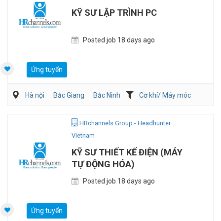
KỸ SƯ LẬP TRÌNH PC
Posted job 18 days ago
Ứng tuyển
Hà nội
Bắc Giang
Bắc Ninh
Cơ khí/ Máy móc
HRchannels Group - Headhunter
Vietnam
KỸ SƯ THIẾT KẾ ĐIỆN (MÁY
TỰ ĐỘNG HÓA)
Posted job 18 days ago
Ứng tuyển