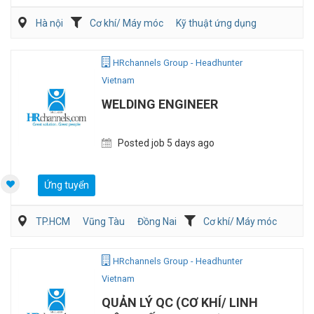
Hà nội
Cơ khí/ Máy móc
Kỹ thuật ứng dụng
Kỹ sư Công Nghiệp (IE)/Cải tiến sản xuất
HRchannels Group - Headhunter
Vietnam
WELDING ENGINEER
Posted job 5 days ago
Ứng tuyển
TP.HCM
Vũng Tàu
Đồng Nai
Cơ khí/ Máy móc
Sản Xuất
QA/QC
HRchannels Group - Headhunter
Vietnam
QUẢN LÝ QC (CƠ KHÍ/ LINH