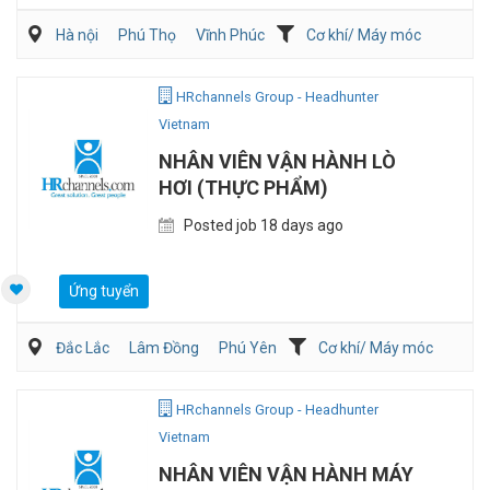
Hà nội
Phú Thọ
Vĩnh Phúc
Cơ khí/ Máy móc
Sản Xuất
Điện/HVAC/MEP
HRchannels Group - Headhunter
Vietnam
NHÂN VIÊN VẬN HÀNH LÒ
HƠI (THỰC PHẨM)
Posted job 18 days ago
Ứng tuyển
Đắc Lắc
Lâm Đồng
Phú Yên
Cơ khí/ Máy móc
Thực phẩm/Dịch vụ ăn uống
Điện/HVAC/MEP
HRchannels Group - Headhunter
Vietnam
NHÂN VIÊN VẬN HÀNH MÁY