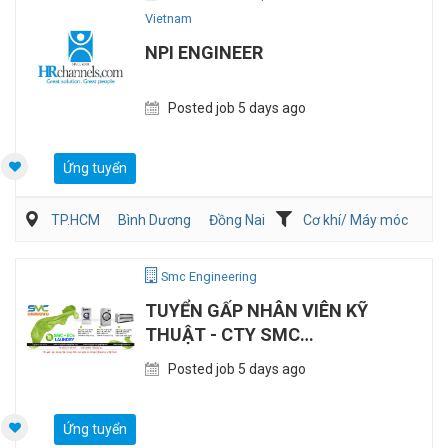
Vietnam
NPI ENGINEER
Posted job 5 days ago
Ứng tuyển
TP.HCM
Bình Dương
Đồng Nai
Cơ khí/ Máy móc
Kỹ thuật ứng dụng
Sản Xuất
Smc Engineering
TUYỂN GẤP NHÂN VIÊN KỸ
THUẬT - CTY SMC
ENGINEERING
Posted job 5 days ago
Ứng tuyển