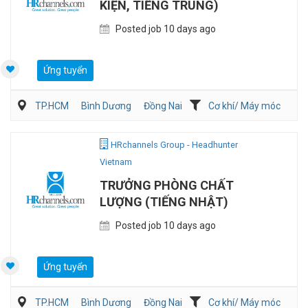
KIỆN, TIẾNG TRUNG)
Posted job 10 days ago
Ứng tuyển
TP.HCM
Bình Dương
Đồng Nai
Cơ khí/ Máy móc
Sản Xuất
QA/QC
HRchannels Group - Headhunter
Vietnam
TRƯỞNG PHÒNG CHẤT
LƯỢNG (TIẾNG NHẬT)
Posted job 10 days ago
Ứng tuyển
TP.HCM
Bình Dương
Đồng Nai
Cơ khí/ Máy móc