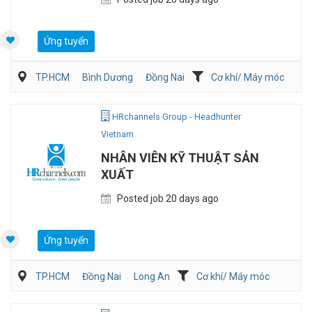
Ứng tuyển
TP.HCM
Bình Dương
Đồng Nai
Cơ khí/ Máy móc
Dịch vụ khách hàng
QA/QC
HRchannels Group - Headhunter
Vietnam
NHÂN VIÊN KỸ THUẬT SẢN
XUẤT
Posted job 20 days ago
Ứng tuyển
TP.HCM
Đồng Nai
Long An
Cơ khí/ Máy móc
Sản Xuất