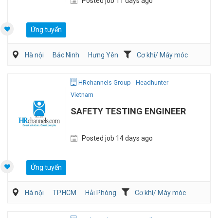
Posted job 11 days ago
Ứng tuyển
Hà nội
Bắc Ninh
Hưng Yên
Cơ khí/ Máy móc
Sản Xuất
HRchannels Group - Headhunter
Vietnam
SAFETY TESTING ENGINEER
Posted job 14 days ago
Ứng tuyển
Hà nội
TP.HCM
Hải Phòng
Cơ khí/ Máy móc
QA/QC
Điện/HVAC/MEP