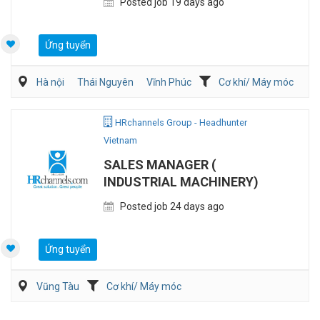
Posted job 19 days ago
Ứng tuyển
Hà nội
Thái Nguyên
Vĩnh Phúc
Cơ khí/ Máy móc
Viễn Thông / Điện tử
HRchannels Group - Headhunter
Vietnam
SALES MANAGER (
INDUSTRIAL MACHINERY)
Posted job 24 days ago
Ứng tuyển
Vũng Tàu
Cơ khí/ Máy móc