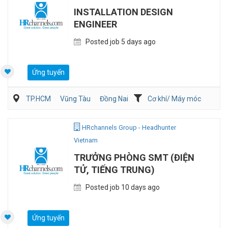
INSTALLATION DESIGN
ENGINEER
Posted job 5 days ago
Ứng tuyển
TP.HCM
Vũng Tàu
Đồng Nai
Cơ khí/ Máy móc
Kiến trúc/ Thiết Kế
Kỹ thuật ứng dụng
HRchannels Group - Headhunter
Vietnam
TRƯỞNG PHÒNG SMT (ĐIỆN
TỬ, TIẾNG TRUNG)
Posted job 10 days ago
Ứng tuyển