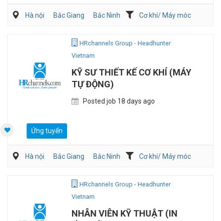
Hà nội
Bắc Giang
Bắc Ninh
Cơ khí/ Máy móc
Kiến trúc/ Thiết Kế
Viễn Thông / Điện tử
HRchannels Group - Headhunter
Vietnam
KỸ SƯ THIẾT KẾ CƠ KHÍ (MÁY
TỰ ĐỘNG)
Posted job 18 days ago
Ứng tuyển
Hà nội
Bắc Giang
Bắc Ninh
Cơ khí/ Máy móc
Kiến trúc/ Thiết Kế
HRchannels Group - Headhunter
Vietnam
NHÂN VIÊN KỸ THUẬT (IN