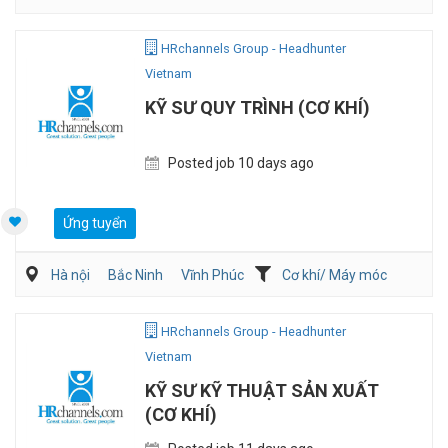
Sản Xuất
QA/QC
HRchannels Group - Headhunter
Vietnam
KỸ SƯ QUY TRÌNH (CƠ KHÍ)
Posted job 10 days ago
Ứng tuyển
Hà nội
Bắc Ninh
Vĩnh Phúc
Cơ khí/ Máy móc
Sản Xuất
Kỹ sư Công Nghiệp (IE)/Cải tiến sản xuất
HRchannels Group - Headhunter
Vietnam
KỸ SƯ KỸ THUẬT SẢN XUẤT
(CƠ KHÍ)