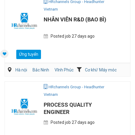
HRchannels Group - Headhunter
Vietnam
NHÂN VIÊN R&D (BAO BÌ)
Posted job 27 days ago
Ứng tuyển
Hà nội
Bắc Ninh
Vĩnh Phúc
Cơ khí/ Máy móc
Bán hàng (Khác)
HRchannels Group - Headhunter
Vietnam
PROCESS QUALITY
ENGINEER
Posted job 27 days ago