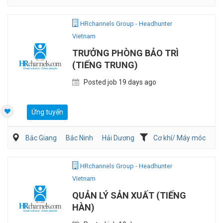
Cơ khí/ Máy móc
Bán hàng (Khác)
HRchannels Group - Headhunter
Vietnam
TRƯỞNG PHÒNG BẢO TRÌ
(TIẾNG TRUNG)
Posted job 19 days ago
Ứng tuyển
Bắc Giang
Bắc Ninh
Hải Dương
Cơ khí/ Máy móc
Sản Xuất
Viễn Thông / Điện tử
HRchannels Group - Headhunter
Vietnam
QUẢN LÝ SẢN XUẤT (TIẾNG
HÀN)