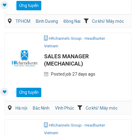
Ứng tuyển
TP.HCM
Bình Dương
Đồng Nai
Cơ khí/ Máy móc
Hóa chất/Sinh hóa
Kỹ thuật ứng dụng
HRchannels Group - Headhunter
Vietnam
SALES MANAGER
(MECHANICAL)
Posted job 27 days ago
Ứng tuyển
Hà nội
Bắc Ninh
Vĩnh Phúc
Cơ khí/ Máy móc
HRchannels Group - Headhunter
Vietnam