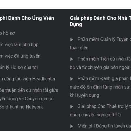
phí Dành Cho Ứng Viên
Giải pháp Dành Cho Nhà 
Dụng
o hồ sơ
Phần mềm Quản lý Tuyển 
m việc làm phù hợp
toàn diện
m việc đã ứng tuyển
Phần mềm Tiến cử nhân tài
ản lý Hồ sơ của tôi
bộ và từ chuyên gia bên ngoài
Phần mềm Đánh giá phân l
m cộng tác viên Headhunter
mức độ ổn định từng nhân sự 
ỏa thuận tiến cử nhân tài giữa
khi tuyển dụng
yển dụng và Chuyên gia tại
Giải pháp Cho Thuê trợ lý 
Bold-hunting Network
dụng chuyên nghiệp RPO
Miễn phí Đăng tin tuyển d