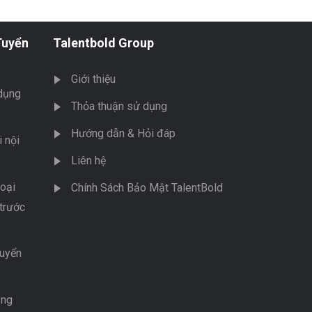
Tuyển
Talentbold Group
Giới thiệu
dụng
Thỏa thuận sử dụng
Hướng dẫn & Hỏi đáp
 nội
Liên hệ
oại
Chính Sách Bảo Mật TalentBold
trước
tuyển
ụng