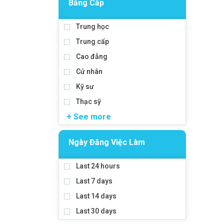
Bằng Cấp
Trung học
Trung cấp
Cao đẳng
Cử nhân
Kỹ sư
Thạc sỹ
+ See more
Ngày Đăng Việc Làm
Last 24 hours
Last 7 days
Last 14 days
Last 30 days