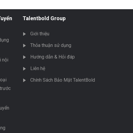
Tuyển
Talentbold Group
Giới thiệu
dụng
Thỏa thuận sử dụng
Hướng dẫn & Hỏi đáp
 nội
Liên hệ
oại
Chính Sách Bảo Mật TalentBold
trước
tuyển
ụng