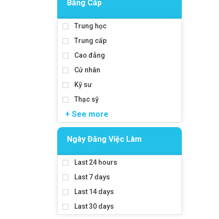
Bằng Cấp
Trung học
Trung cấp
Cao đẳng
Cử nhân
Kỹ sư
Thạc sỹ
+ See more
Ngày Đăng Việc Làm
Last 24 hours
Last 7 days
Last 14 days
Last 30 days