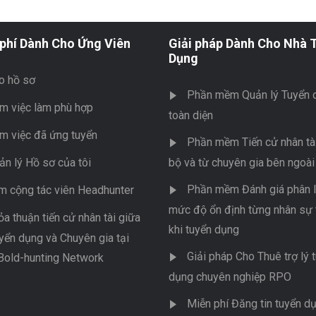
phí Dành Cho Ứng Viên
Giải pháp Dành Cho Nhà 
Dụng
o hồ sơ
Phần mềm Quản lý Tuyển 
m việc làm phù hợp
toàn diện
m việc đã ứng tuyển
Phần mềm Tiến cử nhân tài
ản lý Hồ sơ của tôi
bộ và từ chuyên gia bên ngoài
Phần mềm Đánh giá phân l
m cộng tác viên Headhunter
mức độ ổn định từng nhân sự 
ỏa thuận tiến cử nhân tài giữa
khi tuyển dụng
yển dụng và Chuyên gia tại
Giải pháp Cho Thuê trợ lý 
Bold-hunting Network
dụng chuyên nghiệp RPO
Miễn phí Đăng tin tuyển d