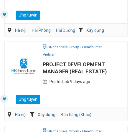
Ứng tuyển
Hà nội
Hải Phòng
Hải Dương
Xây dựng
HRchannels Group - Headhunter
Vietnam
PROJECT DEVELOPMENT
MANAGER (REAL ESTATE)
Posted job 9 days ago
Ứng tuyển
Hà nội
Xây dựng
Bán hàng (Khác)
HRchannels Group - Headhunter