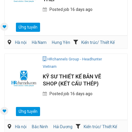
Posted job 16 days ago
Ứng tuyển
Hà nội
Hà Nam
Hưng Yên
Kiến trúc/ Thiết Kế
Xây dựng
HRchannels Group - Headhunter
Vietnam
KỸ SƯ THIẾT KẾ BẢN VẼ
SHOP (KẾT CẤU THÉP)
Posted job 16 days ago
Ứng tuyển
Hà nội
Bắc Ninh
Hải Dương
Kiến trúc/ Thiết Kế