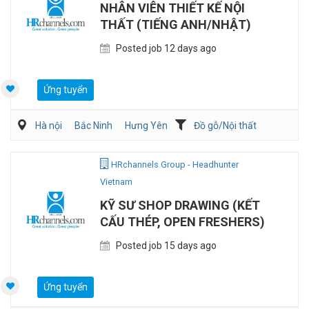
NHÂN VIÊN THIẾT KẾ NỘI
THẤT (TIẾNG ANH/NHẬT)
Posted job 12 days ago
Ứng tuyển
Hà nội
Bắc Ninh
Hưng Yên
Đồ gỗ/Nội thất
Kiến trúc/ Thiết Kế
Xây dựng
HRchannels Group - Headhunter
Vietnam
KỸ SƯ SHOP DRAWING (KẾT
CẤU THÉP, OPEN FRESHERS)
Posted job 15 days ago
Ứng tuyển