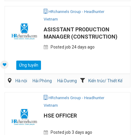
Nghệ thuật/Thiết kế
Xây dựng
HRchannels Group - Headhunter
Vietnam
ASISSTANT PRODUCTION
MANAGER (CONSTRUCTION)
Posted job 24 days ago
Ứng tuyển
Hà nội
Hải Phòng
Hải Dương
Kiến trúc/ Thiết Kế
Xây dựng
HRchannels Group - Headhunter
Vietnam
HSE OFFICER
Posted job 3 days ago