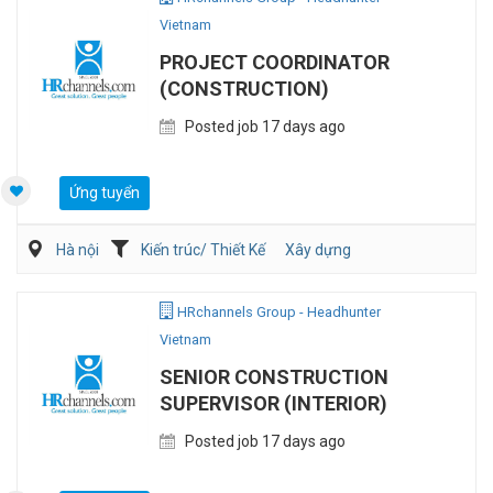
Vietnam
PROJECT COORDINATOR
(CONSTRUCTION)
Posted job 17 days ago
Ứng tuyển
Hà nội
Kiến trúc/ Thiết Kế
Xây dựng
HRchannels Group - Headhunter
Vietnam
SENIOR CONSTRUCTION
SUPERVISOR (INTERIOR)
Posted job 17 days ago