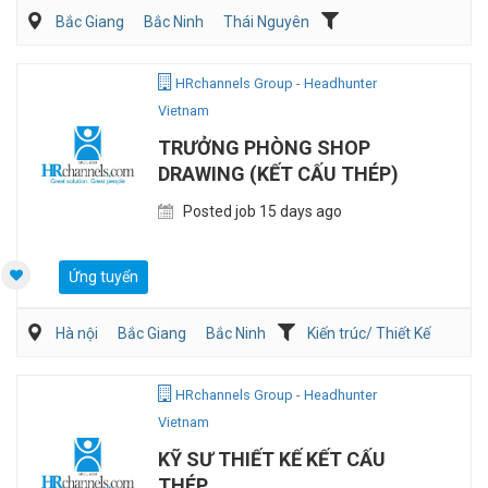
Bắc Giang
Bắc Ninh
Thái Nguyên
Kiến trúc/ Thiết Kế
Mới tốt nghiệp/Thực tập
Xây dựng
HRchannels Group - Headhunter
Vietnam
TRƯỞNG PHÒNG SHOP
DRAWING (KẾT CẤU THÉP)
Posted job 15 days ago
Ứng tuyển
Hà nội
Bắc Giang
Bắc Ninh
Kiến trúc/ Thiết Kế
Nghệ thuật/Thiết kế
Xây dựng
HRchannels Group - Headhunter
Vietnam
KỸ SƯ THIẾT KẾ KẾT CẤU
THÉP