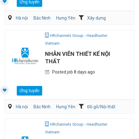
Ứng tuyển
Hà nội
Bắc Ninh
Hưng Yên
Xây dựng
Bán hàng Vật liệu xây dựng
HRchannels Group - Headhunter
Vietnam
NHÂN VIÊN THIẾT KẾ NỘI
THẤT
Posted job 8 days ago
Ứng tuyển
Hà nội
Bắc Ninh
Hưng Yên
Đồ gỗ/Nội thất
Kiến trúc/ Thiết Kế
Xây dựng
HRchannels Group - Headhunter
Vietnam