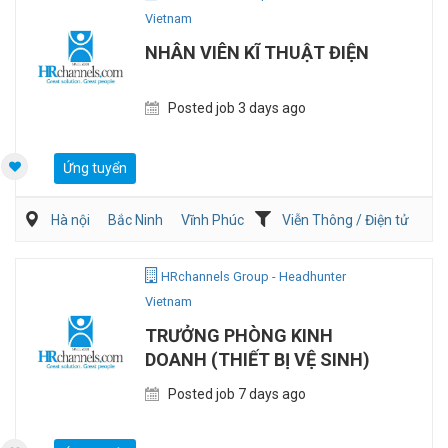
Vietnam
NHÂN VIÊN KĨ THUẬT ĐIỆN
Posted job 3 days ago
Ứng tuyển
Hà nội
Bắc Ninh
Vĩnh Phúc
Viễn Thông / Điện tử
Xây dựng
Điện/HVAC/MEP
HRchannels Group - Headhunter
Vietnam
TRƯỞNG PHÒNG KINH
DOANH (THIẾT BỊ VỆ SINH)
Posted job 7 days ago