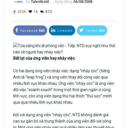
By
Talentbold
ــ
Ngày đăng
06/08/2008
420k
1k
870
Facebook
563
Linkedin
Twitter
650
Bất lợi của ứng viên hay nhảy việc
Có hai dạng ứng viên nhảy việc: dạng “nhảy cóc” (tiếng
Anh là “leap frog”) và ứng viên thay đổi công việc qua
nhiều lĩnh vực khác nhau. Ứng viên “nhảy cóc” là ứng viên
đổi việc “xoành xoạch” trong một thời gian ngắn ở cùng
lĩnh vực, còn ứng viên dạng thứ hai thích “thử sức” mình
qua qua nhiều lĩnh vực khác nhau.
Đối với dạng ứng viên “nhảy cóc”, NTD không đánh giá
cao sự gắn bó và trung thành của ứng viên đối với công
ty. Một ứng viên nhảy việc quá nhiều làm sao thuyết phục