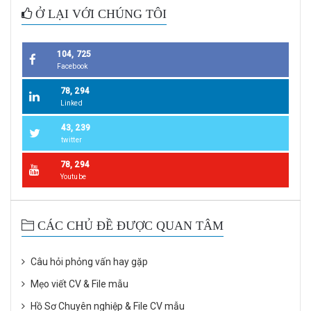
Ở LẠI VỚI CHÚNG TÔI
104, 725
Facebook
78, 294
Linked
43, 239
twitter
78, 294
Youtube
CÁC CHỦ ĐỀ ĐƯỢC QUAN TÂM
Câu hỏi phỏng vấn hay gặp
Mẹo viết CV & File mẫu
Hồ Sơ Chuyên nghiệp & File CV mẫu