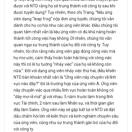
được với NTD rằng họ sẽ trung thành với công ty sau khi
được tuyển dụng? Tuy nhiên, theo chị Trang, “Nếu ứng
viên dạng “leap frog” nộp đơn ứng tuyển, chúng tôi vẫn
dành cho họ cơ hội như các ứng viên khác. Điều chúng tôi
quan tâm nhất vẫn là liệu ứng viên có đủ khả năng hoàn
thành tốt công việc hay không. Dĩ nhiên, chúng tôi vẫn
quan ngại sự trung thành của họ đối với công ty. Tuy
nhiên, tôi cho rằng nếu ứng viên gặp đúng công việc mà
họ mơ ước, cảm thấy hoàn toàn hài lòng với công việc
này thì có lẽ tư tưởng “nhảy việc” của họ sẽ không còn
nữa.”. Đối với dạng ứng viên nhảy việc thứ hai, điều khiến
NTD băn khoăn nhất vẫn là “Ứng viên này chuyên về lĩnh
vực nào đây?” Đó là trường hợp của ứng viên A. Ứng viên
này chuyển việc qua nhiều lĩnh vực hoàn toàn không có
“dây mơ rễ má” gì với nhau: 5 năm trước làm trong lĩnh
vực Tài chính, 2 năm sau làm Nhân sự, và thời gian gần
đây làm Sales. Ứng viên này sẽ gặp bất lợi vì NTD sẽ đặt
dấu chấm hỏi lớn về kiến thức và kinh nghiệm chuyên sâu
của ứng viên, cũng như sự trung thành gắn bó của họ đối
với công ty.