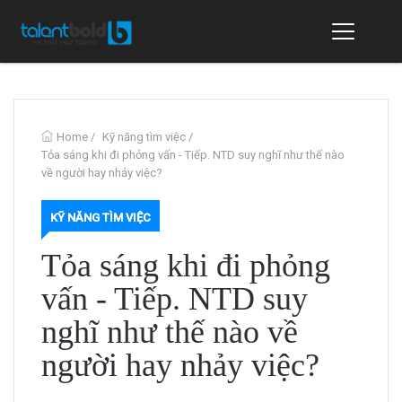
Home
/
Kỹ năng tìm việc
/
Tỏa sáng khi đi phỏng vấn - Tiếp. NTD suy nghĩ như thế nào
về người hay nhảy việc?
KỸ NĂNG TÌM VIỆC
Tỏa sáng khi đi phỏng
vấn - Tiếp. NTD suy
nghĩ như thế nào về
người hay nhảy việc?