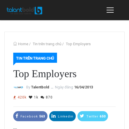
Home
/
Tin trên trang chủ
/
Top Employers
TIN TRÊN TRANG CHỦ
Top Employers
By
Talentbold
ــ
Ngày đăng
16/04/2013
420k
1k
870
Facebook
563
Linkedin
Twitter
650