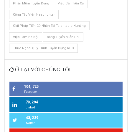
Phần Mềm Tuyển Dụng
Việc Cần Tiến Cử
Cộng Tác Viên Headhunter
Giải Pháp Tiến Cử Nhân Tài Talentbold-Hunting
Việc Làm Hà Nội
Đăng Tuyển Miễn Phí
Thuê Ngoài Quy Trình Tuyển Dụng RPO
Ở LẠI VỚI CHÚNG TÔI
104, 725
Facebook
78, 294
Linked
43, 239
twitter