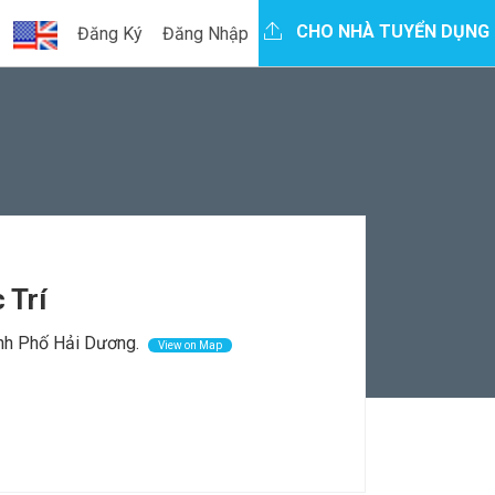
CHO NHÀ TUYỂN DỤNG
Đăng Ký
Đăng Nhập
 Trí
ành Phố Hải Dương.
View on Map