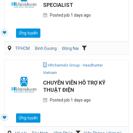
SPECIALIST
Posted job 1 days ago
Ứng tuyển
TP.HCM
Bình Dương
Đồng Nai
Hành chánh/Thư ký
Nhân sự
HRchannels Group - Headhunter
Vietnam
CHUYÊN VIÊN HỖ TRỢ KỸ
THUẬT ĐIỆN
Posted job 1 days ago
Ứng tuyển