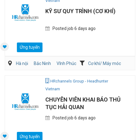
Vietnam
KỸ SƯ QUY TRÌNH (CƠ KHÍ)
Posted job 6 days ago
Ứng tuyển
Hà nội
Bắc Ninh
Vĩnh Phúc
Cơ khí/ Máy móc
Sản Xuất
Kỹ sư Công Nghiệp (IE)/Cải tiến sản xuất
HRchannels Group - Headhunter
Vietnam
CHUYÊN VIÊN KHAI BÁO THỦ
TỤC HẢI QUAN
Posted job 6 days ago
Ứng tuyển