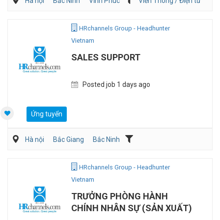
Hà nội
Bắc Ninh
Vĩnh Phúc
Viễn Thông / Điện tử
Điện/HVAC/MEP
HRchannels Group - Headhunter
Vietnam
SALES SUPPORT
Posted job 1 days ago
Ứng tuyển
Hà nội
Bắc Giang
Bắc Ninh
Vận Chuyển/Giao Nhận
Bán hàng (Khác)
Sales Logistic
HRchannels Group - Headhunter
Vietnam
TRƯỞNG PHÒNG HÀNH
CHÍNH NHÂN SỰ (SẢN XUẤT)