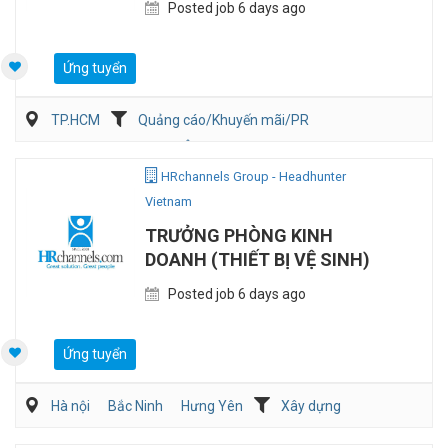
Posted job 6 days ago
Ứng tuyển
TP.HCM
Quảng cáo/Khuyến mãi/PR
Tiếp thị/ Thương hiệu
Ôtô / Xe Máy
HRchannels Group - Headhunter
Vietnam
TRƯỞNG PHÒNG KINH
DOANH (THIẾT BỊ VỆ SINH)
Posted job 6 days ago
Ứng tuyển
Hà nội
Bắc Ninh
Hưng Yên
Xây dựng
Bán hàng Vật liệu xây dựng