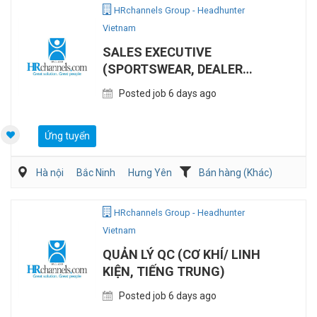
HRchannels Group - Headhunter
Vietnam
SALES EXECUTIVE
(SPORTSWEAR, DEALER
CHANNEL)
Posted job 6 days ago
Ứng tuyển
Hà nội
Bắc Ninh
Hưng Yên
Bán hàng (Khác)
Bán hàng (May mặc/Phụ kiện)
HRchannels Group - Headhunter
Vietnam
QUẢN LÝ QC (CƠ KHÍ/ LINH
KIỆN, TIẾNG TRUNG)
Posted job 6 days ago