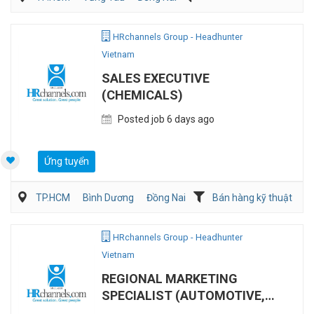
Kế toán/Tài chính/Kiểm toán
Sản Xuất
HRchannels Group - Headhunter
Vietnam
SALES EXECUTIVE
(CHEMICALS)
Posted job 6 days ago
Ứng tuyển
TP.HCM
Bình Dương
Đồng Nai
Bán hàng kỹ thuật
HRchannels Group - Headhunter
Vietnam
REGIONAL MARKETING
SPECIALIST (AUTOMOTIVE,
REMOTE)