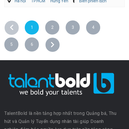
Hà nội
TP.HCM
Hưng Yên
Biên phiên dịch
Kế toán/Tài chính/Kiểm toán
Tư vấn
1
2
3
4
5
6
TalentBold là nền tảng hợp nhất trong Quảng bá, Thu
hút và Quản lý Tuyển dụng nhân tài giúp Doanh