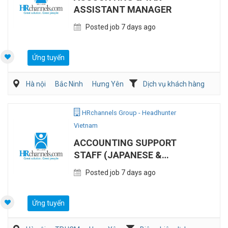
ASSISTANT MANAGER
Posted job 7 days ago
Ứng tuyển
Hà nội
Bắc Ninh
Hưng Yên
Dịch vụ khách hàng
Kế toán/Tài chính/Kiểm toán
Tư vấn
HRchannels Group - Headhunter
Vietnam
ACCOUNTING SUPPORT
STAFF (JAPANESE &
ENGLISH)
Posted job 7 days ago
Ứng tuyển