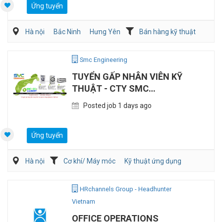
Ứng tuyển
Hà nội
Bắc Ninh
Hưng Yên
Bán hàng kỹ thuật
Điện/HVAC/MEP
Smc Engineering
TUYỂN GẤP NHÂN VIÊN KỸ
THUẬT - CTY SMC
ENGINEERING
Posted job 1 days ago
Ứng tuyển
Hà nội
Cơ khí/ Máy móc
Kỹ thuật ứng dụng
Kỹ sư Công Nghiệp (IE)/Cải tiến sản xuất
HRchannels Group - Headhunter
Vietnam
OFFICE OPERATIONS