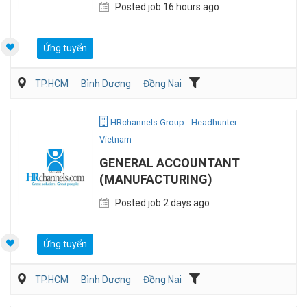
Posted job 16 hours ago
Ứng tuyển
TP.HCM
Bình Dương
Đồng Nai
Hành chánh/Thư ký
Nhân sự
Sản Xuất
HRchannels Group - Headhunter
Vietnam
GENERAL ACCOUNTANT
(MANUFACTURING)
Posted job 2 days ago
Ứng tuyển
TP.HCM
Bình Dương
Đồng Nai
Kế toán/Tài chính/Kiểm toán
Sản Xuất