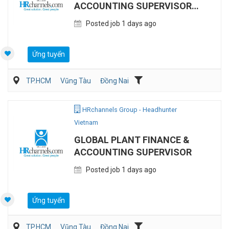
ACCOUNTING SUPERVISOR
(MANUFACTURING)
Posted job 1 days ago
Ứng tuyển
TP.HCM
Vũng Tàu
Đồng Nai
Kế toán/Tài chính/Kiểm toán
Sản Xuất
HRchannels Group - Headhunter
Vietnam
GLOBAL PLANT FINANCE &
ACCOUNTING SUPERVISOR
Posted job 1 days ago
Ứng tuyển
TP.HCM
Vũng Tàu
Đồng Nai