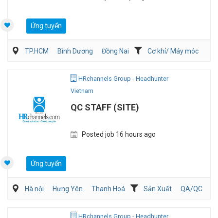
Ứng tuyển
TP.HCM
Bình Dương
Đồng Nai
Cơ khí/ Máy móc
Kỹ thuật ứng dụng
Sản Xuất
HRchannels Group - Headhunter
Vietnam
QC STAFF (SITE)
Posted job 16 hours ago
Ứng tuyển
Hà nội
Hưng Yên
Thanh Hoá
Sản Xuất
QA/QC
Kỹ sư Công Nghiệp (IE)/Cải tiến sản xuất
HRchannels Group - Headhunter