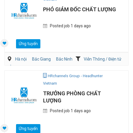
PHÓ GIÁM ĐỐC CHẤT LƯỢNG
Posted job 1 days ago
Ứng tuyển
Hà nội
Bắc Giang
Bắc Ninh
Viễn Thông / Điện tử
Ôtô / Xe Máy
QA/QC
HRchannels Group - Headhunter
Vietnam
TRƯỞNG PHÒNG CHẤT
LƯỢNG
Posted job 1 days ago
Ứng tuyển