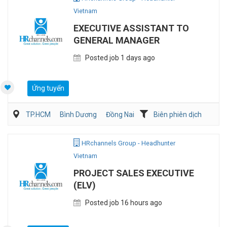
Vietnam
EXECUTIVE ASSISTANT TO
GENERAL MANAGER
Posted job 1 days ago
Ứng tuyển
TP.HCM
Bình Dương
Đồng Nai
Biên phiên dịch
Hành chánh/Thư ký
HRchannels Group - Headhunter
Vietnam
PROJECT SALES EXECUTIVE
(ELV)
Posted job 16 hours ago