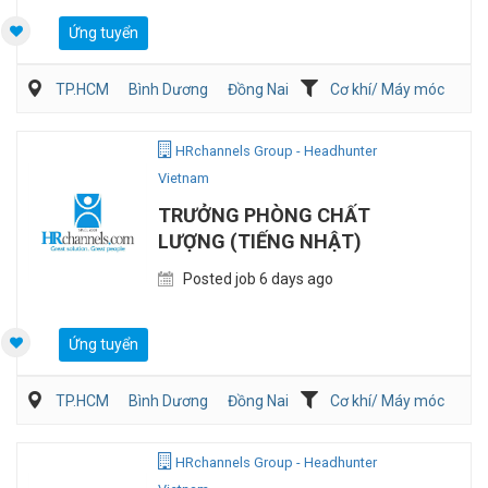
Ứng tuyển
TP.HCM
Bình Dương
Đồng Nai
Cơ khí/ Máy móc
Sản Xuất
QA/QC
HRchannels Group - Headhunter
Vietnam
TRƯỞNG PHÒNG CHẤT
LƯỢNG (TIẾNG NHẬT)
Posted job 6 days ago
Ứng tuyển
TP.HCM
Bình Dương
Đồng Nai
Cơ khí/ Máy móc
Sản Xuất
QA/QC
HRchannels Group - Headhunter