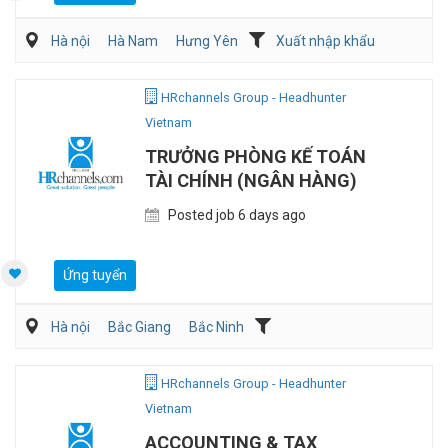
Hà nội
Hà Nam
Hưng Yên
Xuất nhập khẩu
HRchannels Group - Headhunter
Vietnam
TRƯỞNG PHÒNG KẾ TOÁN
TÀI CHÍNH (NGÂN HÀNG)
Posted job 6 days ago
Ứng tuyển
Hà nội
Bắc Giang
Bắc Ninh
Kế toán/Tài chính/Kiểm toán
Ngân hàng/Đầu tư
HRchannels Group - Headhunter
Vietnam
ACCOUNTING & TAX