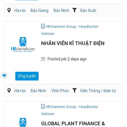
Hà nội
Bắc Giang
Bắc Ninh
Sản Xuất
Viễn Thông / Điện tử
QA/QC
HRchannels Group - Headhunter
Vietnam
NHÂN VIÊN KĨ THUẬT ĐIỆN
Posted job 2 days ago
Ứng tuyển
Hà nội
Bắc Ninh
Vĩnh Phúc
Viễn Thông / Điện tử
Xây dựng
Điện/HVAC/MEP
HRchannels Group - Headhunter
Vietnam
GLOBAL PLANT FINANCE &