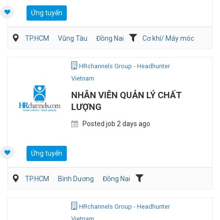
Ứng tuyển
TP.HCM
Vũng Tàu
Đồng Nai
Cơ khí/ Máy móc
Sản Xuất
QA/QC
HRchannels Group - Headhunter
Vietnam
NHÂN VIÊN QUẢN LÝ CHẤT
LƯỢNG
Posted job 2 days ago
Ứng tuyển
TP.HCM
Bình Dương
Đồng Nai
Dịch vụ khách hàng
QA/QC
HRchannels Group - Headhunter
Vietnam