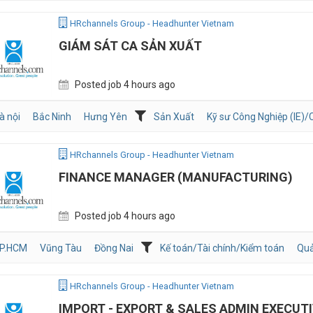
HRchannels Group - Headhunter Vietnam
GIÁM SÁT CA SẢN XUẤT
Posted job 4 hours ago
à nội
Bắc Ninh
Hưng Yên
Sản Xuất
Kỹ sư Công Nghiệp (IE)/C
HRchannels Group - Headhunter Vietnam
FINANCE MANAGER (MANUFACTURING)
Posted job 4 hours ago
P.HCM
Vũng Tàu
Đồng Nai
Kế toán/Tài chính/Kiểm toán
Quả
HRchannels Group - Headhunter Vietnam
IMPORT - EXPORT & SALES ADMIN EXECUT