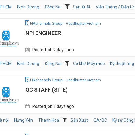
P.HCM
Bình Dương
Đồng Nai
Sản Xuất
Viễn Thông / Điện tử
HRchannels Group - Headhunter Vietnam
NPI ENGINEER
Posted job 2 days ago
P.HCM
Bình Dương
Đồng Nai
Cơ khí/ Máy móc
Kỹ thuật ứng
HRchannels Group - Headhunter Vietnam
QC STAFF (SITE)
Posted job 1 days ago
à nội
Hưng Yên
Thanh Hoá
Sản Xuất
QA/QC
Kỹ sư Công N