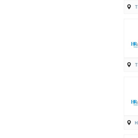
T
T
H