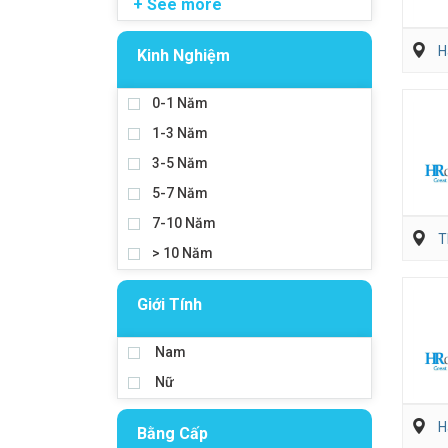
+ See more
H
Kinh Nghiệm
0-1 Năm
1-3 Năm
3-5 Năm
5-7 Năm
7-10 Năm
T
> 10 Năm
Giới Tính
Nam
Nữ
H
Bằng Cấp