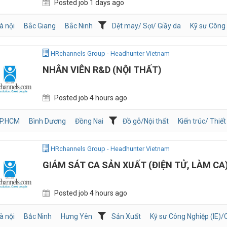
Posted job 1 days ago
à nội
Bắc Giang
Bắc Ninh
Dệt may/ Sợi/ Giầy da
Kỹ sư Công 
HRchannels Group - Headhunter Vietnam
NHÂN VIÊN R&D (NỘI THẤT)
Posted job 4 hours ago
P.HCM
Bình Dương
Đồng Nai
Đồ gỗ/Nội thất
Kiến trúc/ Thiết
HRchannels Group - Headhunter Vietnam
GIÁM SÁT CA SẢN XUẤT (ĐIỆN TỬ, LÀM CA
Posted job 4 hours ago
à nội
Bắc Ninh
Hưng Yên
Sản Xuất
Kỹ sư Công Nghiệp (IE)/C