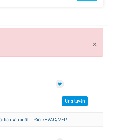
Clear all
×
Ứng tuyển
i tiến sản xuất
Điện/HVAC/MEP