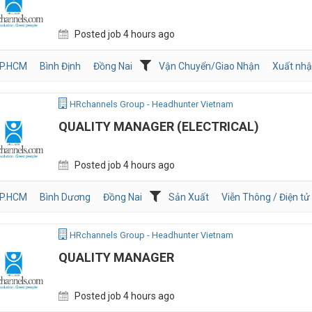
Posted job 4 hours ago
P.HCM
Bình Định
Đồng Nai
Vận Chuyển/Giao Nhận
Xuất nhậ
HRchannels Group - Headhunter Vietnam
QUALITY MANAGER (ELECTRICAL)
Posted job 4 hours ago
P.HCM
Bình Dương
Đồng Nai
Sản Xuất
Viễn Thông / Điện tử
HRchannels Group - Headhunter Vietnam
QUALITY MANAGER
Posted job 4 hours ago