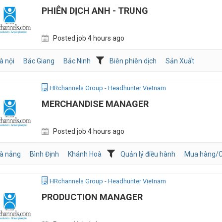
PHIÊN DỊCH ANH - TRUNG
Posted job 4 hours ago
à nội
Bắc Giang
Bắc Ninh
Biên phiên dịch
Sản Xuất
HRchannels Group - Headhunter Vietnam
MERCHANDISE MANAGER
Posted job 4 hours ago
à nẵng
Bình Định
Khánh Hoà
Quản lý điều hành
Mua hàng/C
HRchannels Group - Headhunter Vietnam
PRODUCTION MANAGER