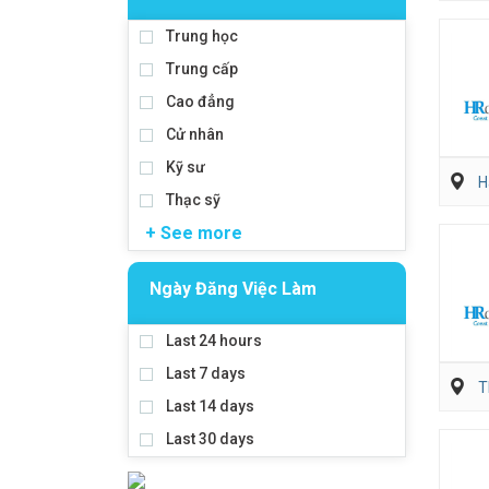
Trung học
Trung cấp
Cao đẳng
Cử nhân
Kỹ sư
H
Thạc sỹ
+ See more
Ngày Đăng Việc Làm
Last 24 hours
Last 7 days
T
Last 14 days
Last 30 days