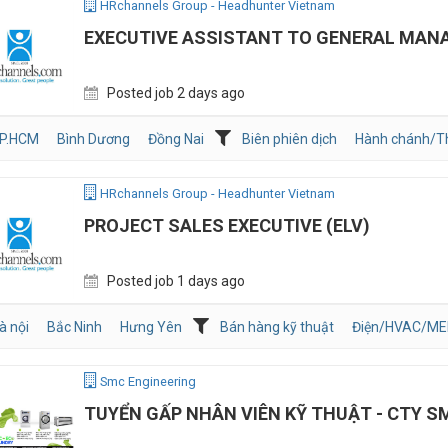
HRchannels Group - Headhunter Vietnam
EXECUTIVE ASSISTANT TO GENERAL MAN
Posted job 2 days ago
P.HCM
Bình Dương
Đồng Nai
Biên phiên dịch
Hành chánh/T
HRchannels Group - Headhunter Vietnam
PROJECT SALES EXECUTIVE (ELV)
Posted job 1 days ago
à nội
Bắc Ninh
Hưng Yên
Bán hàng kỹ thuật
Điện/HVAC/ME
Smc Engineering
TUYỂN GẤP NHÂN VIÊN KỸ THUẬT - CTY S