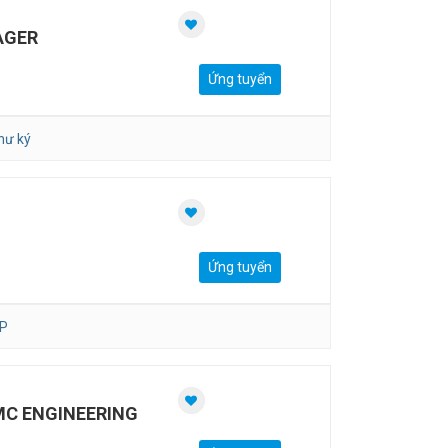
AGER
Ứng tuyển
hư ký
Ứng tuyển
P
MC ENGINEERING