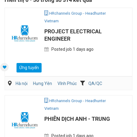
HRchannels Group - Headhunter
Vietnam
PROJECT ELECTRICAL
ENGINEER
Posted job 1 days ago
Ứng tuyển
Hà nội
Hưng Yên
Vĩnh Phúc
QA/QC
Kỹ sư Công Nghiệp (IE)/Cải tiến sản xuất
Điện/HVAC/MEP
HRchannels Group - Headhunter
Vietnam
PHIÊN DỊCH ANH - TRUNG
Posted job 1 days ago