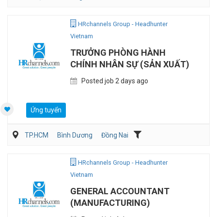
Vận Chuyển/Giao Nhận
Bán hàng (Khác)
Sales Logistic
HRchannels Group - Headhunter
Vietnam
TRƯỞNG PHÒNG HÀNH
CHÍNH NHÂN SỰ (SẢN XUẤT)
Posted job 2 days ago
Ứng tuyển
TP.HCM
Bình Dương
Đồng Nai
Hành chánh/Thư ký
Nhân sự
Sản Xuất
HRchannels Group - Headhunter
Vietnam
GENERAL ACCOUNTANT
(MANUFACTURING)