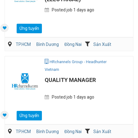
Posted job 1 days ago
Ứng tuyển
TP.HCM
Bình Dương
Đồng Nai
Sản Xuất
Viễn Thông / Điện tử
QA/QC
HRchannels Group - Headhunter
Vietnam
QUALITY MANAGER
Posted job 1 days ago
Ứng tuyển
TP.HCM
Bình Dương
Đồng Nai
Sản Xuất