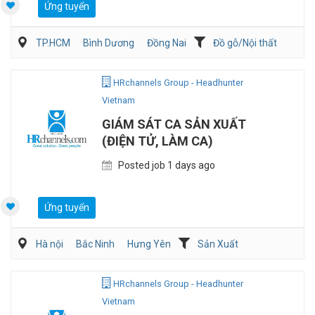
Ứng tuyển
TP.HCM
Bình Dương
Đồng Nai
Đồ gỗ/Nội thất
Kiến trúc/ Thiết Kế
Nghiên cứu phát triển sản phẩm
HRchannels Group - Headhunter
Vietnam
GIÁM SÁT CA SẢN XUẤT
(ĐIỆN TỬ, LÀM CA)
Posted job 1 days ago
Ứng tuyển
Hà nội
Bắc Ninh
Hưng Yên
Sản Xuất
Kỹ sư Công Nghiệp (IE)/Cải tiến sản xuất
HRchannels Group - Headhunter
Vietnam