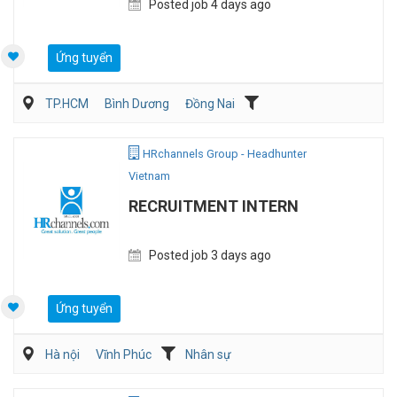
Posted job 4 days ago
Ứng tuyển
TP.HCM
Bình Dương
Đồng Nai
Kế toán/Tài chính/Kiểm toán
Sản Xuất
HRchannels Group - Headhunter
Vietnam
RECRUITMENT INTERN
Posted job 3 days ago
Ứng tuyển
Hà nội
Vĩnh Phúc
Nhân sự