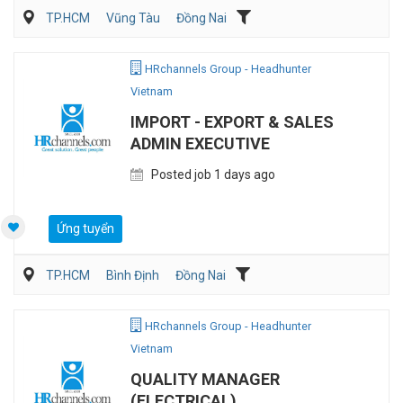
TP.HCM
Vũng Tàu
Đồng Nai
Kế toán/Tài chính/Kiểm toán
Quản lý điều hành
Sản Xuất
HRchannels Group - Headhunter
Vietnam
IMPORT - EXPORT & SALES
ADMIN EXECUTIVE
Posted job 1 days ago
Ứng tuyển
TP.HCM
Bình Định
Đồng Nai
Vận Chuyển/Giao Nhận
Xuất nhập khẩu
HRchannels Group - Headhunter
Vietnam
QUALITY MANAGER
(ELECTRICAL)