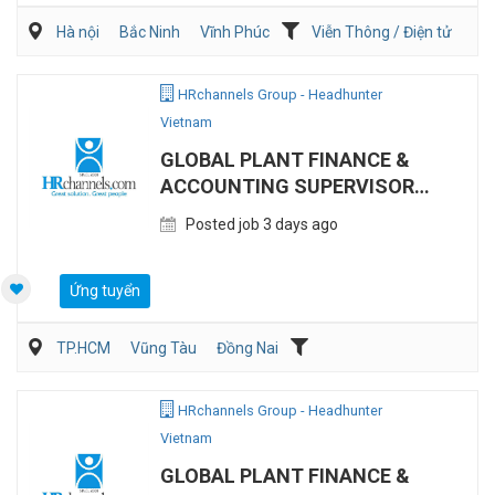
Hà nội
Bắc Ninh
Vĩnh Phúc
Viễn Thông / Điện tử
Xây dựng
Điện/HVAC/MEP
HRchannels Group - Headhunter
Vietnam
GLOBAL PLANT FINANCE &
ACCOUNTING SUPERVISOR
(MANUFACTURING)
Posted job 3 days ago
Ứng tuyển
TP.HCM
Vũng Tàu
Đồng Nai
Kế toán/Tài chính/Kiểm toán
Sản Xuất
HRchannels Group - Headhunter
Vietnam
GLOBAL PLANT FINANCE &