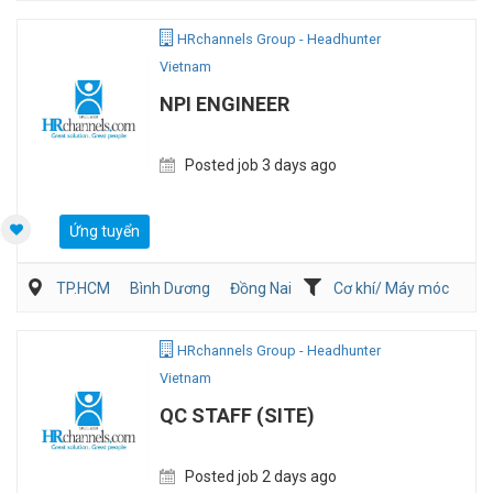
Viễn Thông / Điện tử
QA/QC
HRchannels Group - Headhunter
Vietnam
NPI ENGINEER
Posted job 3 days ago
Ứng tuyển
TP.HCM
Bình Dương
Đồng Nai
Cơ khí/ Máy móc
Kỹ thuật ứng dụng
Sản Xuất
HRchannels Group - Headhunter
Vietnam
QC STAFF (SITE)
Posted job 2 days ago