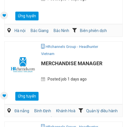
Ứng tuyển
Hà nội
Bắc Giang
Bắc Ninh
Biên phiên dịch
Sản Xuất
HRchannels Group - Headhunter
Vietnam
MERCHANDISE MANAGER
Posted job 1 days ago
Ứng tuyển
Đà nẵng
Bình Định
Khánh Hoà
Quản lý điều hành
Mua hàng/Chuỗi Cung Ứng
Bán hàng (May mặc/Phụ kiện)
HRchannels Group - Headhunter