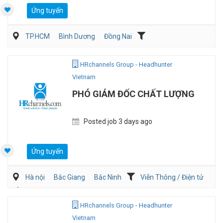
Ứng tuyển
TP.HCM
Bình Dương
Đồng Nai
Dịch vụ khách hàng
QA/QC
HRchannels Group - Headhunter
Vietnam
PHÓ GIÁM ĐỐC CHẤT LƯỢNG
Posted job 3 days ago
Ứng tuyển
Hà nội
Bắc Giang
Bắc Ninh
Viễn Thông / Điện tử
Ôtô / Xe Máy
QA/QC
HRchannels Group - Headhunter
Vietnam