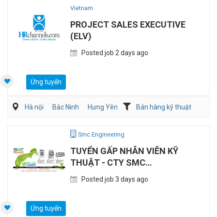
Vietnam
PROJECT SALES EXECUTIVE
(ELV)
Posted job 2 days ago
Ứng tuyển
Hà nội
Bắc Ninh
Hưng Yên
Bán hàng kỹ thuật
Điện/HVAC/MEP
Smc Engineering
TUYỂN GẤP NHÂN VIÊN KỸ
THUẬT - CTY SMC
ENGINEERING
Posted job 3 days ago
Ứng tuyển