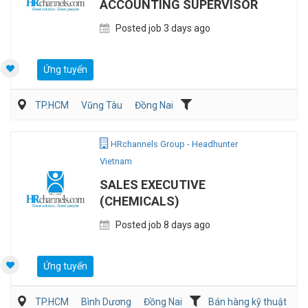
ACCOUNTING SUPERVISOR
Posted job 3 days ago
Ứng tuyển
TP.HCM
Vũng Tàu
Đồng Nai
Kế toán/Tài chính/Kiểm toán
Sản Xuất
HRchannels Group - Headhunter
Vietnam
SALES EXECUTIVE
(CHEMICALS)
Posted job 8 days ago
Ứng tuyển
TP.HCM
Bình Dương
Đồng Nai
Bán hàng kỹ thuật