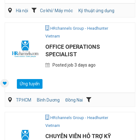
Hà nội
Cơ khí/ Máy móc
Kỹ thuật ứng dụng
Kỹ sư Công Nghiệp (IE)/Cải tiến sản xuất
HRchannels Group - Headhunter
Vietnam
OFFICE OPERATIONS
SPECIALIST
Posted job 3 days ago
Ứng tuyển
TP.HCM
Bình Dương
Đồng Nai
Hành chánh/Thư ký
Nhân sự
HRchannels Group - Headhunter
Vietnam
CHUYÊN VIÊN HỖ TRỢ KỸ