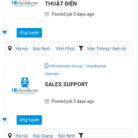
THUẬT ĐIỆN
Posted job 3 days ago
Ứng tuyển
Hà nội
Bắc Ninh
Vĩnh Phúc
Viễn Thông / Điện tử
Điện/HVAC/MEP
HRchannels Group - Headhunter
Vietnam
SALES SUPPORT
Posted job 3 days ago
Ứng tuyển
Hà nội
Bắc Giang
Bắc Ninh