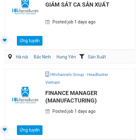
GIÁM SÁT CA SẢN XUẤT
Posted job 1 days ago
Ứng tuyển
Hà nội
Bắc Ninh
Hưng Yên
Sản Xuất
Kỹ sư Công Nghiệp (IE)/Cải tiến sản xuất
HRchannels Group - Headhunter
Vietnam
FINANCE MANAGER
(MANUFACTURING)
Posted job 1 days ago
Ứng tuyển