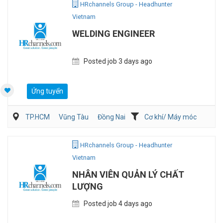
HRchannels Group - Headhunter
Vietnam
WELDING ENGINEER
Posted job 3 days ago
Ứng tuyển
TP.HCM
Vũng Tàu
Đồng Nai
Cơ khí/ Máy móc
Sản Xuất
QA/QC
HRchannels Group - Headhunter
Vietnam
NHÂN VIÊN QUẢN LÝ CHẤT
LƯỢNG
Posted job 4 days ago