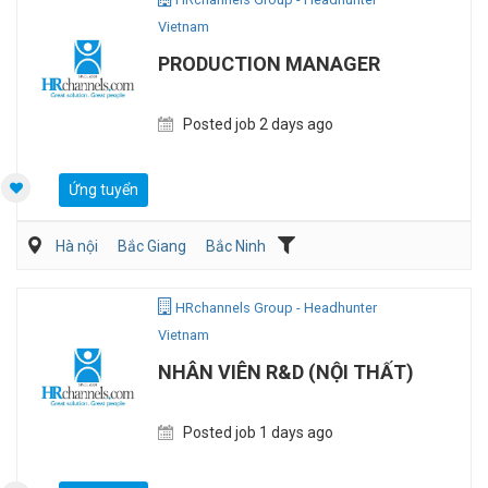
Vietnam
PRODUCTION MANAGER
Posted job 2 days ago
Ứng tuyển
Hà nội
Bắc Giang
Bắc Ninh
Dệt may/ Sợi/ Giầy da
Kỹ sư Công Nghiệp (IE)/Cải tiến sản xuất
HRchannels Group - Headhunter
Vietnam
NHÂN VIÊN R&D (NỘI THẤT)
Posted job 1 days ago