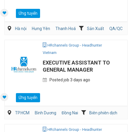
Ứng tuyển
Hà nội
Hưng Yên
Thanh Hoá
Sản Xuất
QA/QC
Kỹ sư Công Nghiệp (IE)/Cải tiến sản xuất
HRchannels Group - Headhunter
Vietnam
EXECUTIVE ASSISTANT TO
GENERAL MANAGER
Posted job 3 days ago
Ứng tuyển
TP.HCM
Bình Dương
Đồng Nai
Biên phiên dịch
Hành chánh/Thư ký
HRchannels Group - Headhunter