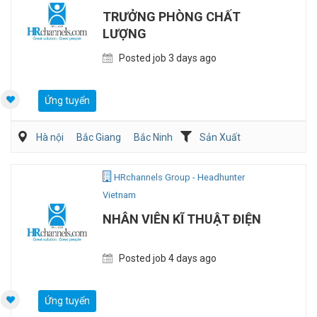
TRƯỞNG PHÒNG CHẤT
LƯỢNG
Posted job 3 days ago
Ứng tuyển
Hà nội
Bắc Giang
Bắc Ninh
Sản Xuất
Viễn Thông / Điện tử
QA/QC
HRchannels Group - Headhunter
Vietnam
NHÂN VIÊN KĨ THUẬT ĐIỆN
Posted job 4 days ago
Ứng tuyển