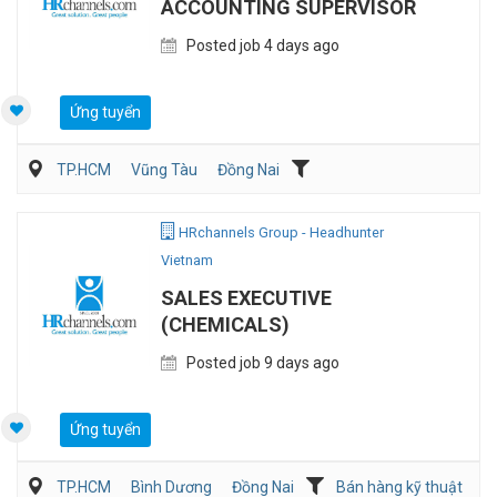
ACCOUNTING SUPERVISOR
Posted job 4 days ago
Ứng tuyển
TP.HCM
Vũng Tàu
Đồng Nai
Kế toán/Tài chính/Kiểm toán
Sản Xuất
HRchannels Group - Headhunter
Vietnam
SALES EXECUTIVE
(CHEMICALS)
Posted job 9 days ago
Ứng tuyển
TP.HCM
Bình Dương
Đồng Nai
Bán hàng kỹ thuật