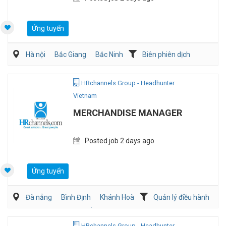
Ứng tuyển
Hà nội
Bắc Giang
Bắc Ninh
Biên phiên dịch
Sản Xuất
HRchannels Group - Headhunter
Vietnam
MERCHANDISE MANAGER
Posted job 2 days ago
Ứng tuyển
Đà nẵng
Bình Định
Khánh Hoà
Quản lý điều hành
Mua hàng/Chuỗi Cung Ứng
Bán hàng (May mặc/Phụ kiện)
HRchannels Group - Headhunter