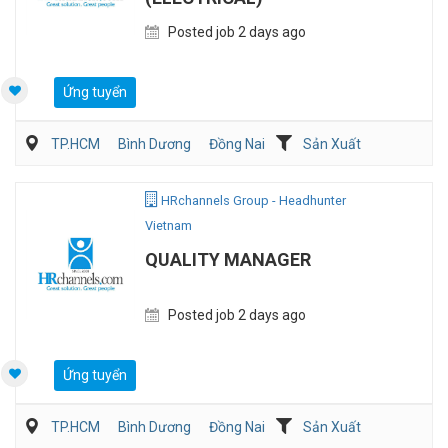
Posted job 2 days ago
Ứng tuyển
TP.HCM
Bình Dương
Đồng Nai
Sản Xuất
Viễn Thông / Điện tử
QA/QC
HRchannels Group - Headhunter
Vietnam
QUALITY MANAGER
Posted job 2 days ago
Ứng tuyển
TP.HCM
Bình Dương
Đồng Nai
Sản Xuất