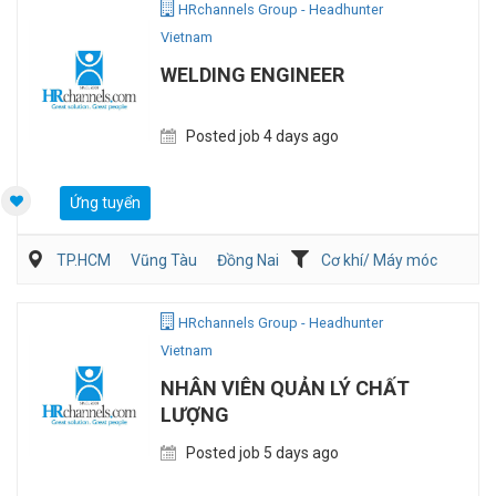
HRchannels Group - Headhunter
Vietnam
WELDING ENGINEER
Posted job 4 days ago
Ứng tuyển
TP.HCM
Vũng Tàu
Đồng Nai
Cơ khí/ Máy móc
Sản Xuất
QA/QC
HRchannels Group - Headhunter
Vietnam
NHÂN VIÊN QUẢN LÝ CHẤT
LƯỢNG
Posted job 5 days ago