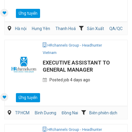
Ứng tuyển
Hà nội
Hưng Yên
Thanh Hoá
Sản Xuất
QA/QC
Kỹ sư Công Nghiệp (IE)/Cải tiến sản xuất
HRchannels Group - Headhunter
Vietnam
EXECUTIVE ASSISTANT TO
GENERAL MANAGER
Posted job 4 days ago
Ứng tuyển
TP.HCM
Bình Dương
Đồng Nai
Biên phiên dịch
Hành chánh/Thư ký
HRchannels Group - Headhunter