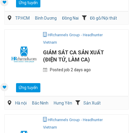
Ứng tuyển
TP.HCM
Bình Dương
Đồng Nai
Đồ gỗ/Nội thất
Kiến trúc/ Thiết Kế
Nghiên cứu phát triển sản phẩm
HRchannels Group - Headhunter
Vietnam
GIÁM SÁT CA SẢN XUẤT
(ĐIỆN TỬ, LÀM CA)
Posted job 2 days ago
Ứng tuyển
Hà nội
Bắc Ninh
Hưng Yên
Sản Xuất
Kỹ sư Công Nghiệp (IE)/Cải tiến sản xuất
HRchannels Group - Headhunter
Vietnam