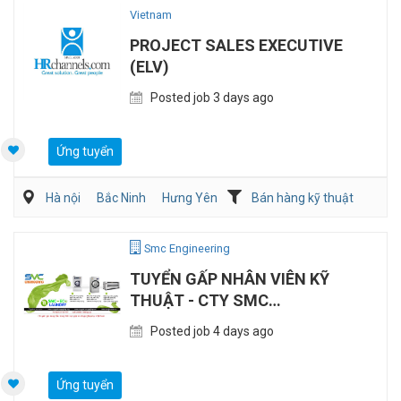
Vietnam
PROJECT SALES EXECUTIVE
(ELV)
Posted job 3 days ago
Ứng tuyển
Hà nội
Bắc Ninh
Hưng Yên
Bán hàng kỹ thuật
Điện/HVAC/MEP
Smc Engineering
TUYỂN GẤP NHÂN VIÊN KỸ
THUẬT - CTY SMC
ENGINEERING
Posted job 4 days ago
Ứng tuyển