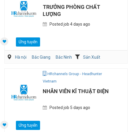
TRƯỞNG PHÒNG CHẤT
LƯỢNG
Posted job 4 days ago
Ứng tuyển
Hà nội
Bắc Giang
Bắc Ninh
Sản Xuất
Viễn Thông / Điện tử
QA/QC
HRchannels Group - Headhunter
Vietnam
NHÂN VIÊN KĨ THUẬT ĐIỆN
Posted job 5 days ago
Ứng tuyển