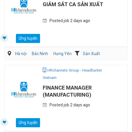
GIÁM SÁT CA SẢN XUẤT
Posted job 2 days ago
Ứng tuyển
Hà nội
Bắc Ninh
Hưng Yên
Sản Xuất
Kỹ sư Công Nghiệp (IE)/Cải tiến sản xuất
HRchannels Group - Headhunter
Vietnam
FINANCE MANAGER
(MANUFACTURING)
Posted job 2 days ago
Ứng tuyển