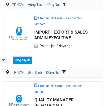
TP.HCM
Vũng Tàu
Đồng Nai
Kế toán/Tài chính/Kiểm toán
Quản lý điều hành
Sản Xuất
HRchannels Group - Headhunter
Vietnam
IMPORT - EXPORT & SALES
ADMIN EXECUTIVE
Posted job 2 days ago
Ứng tuyển
TP.HCM
Bình Định
Đồng Nai
Vận Chuyển/Giao Nhận
Xuất nhập khẩu
HRchannels Group - Headhunter
Vietnam
QUALITY MANAGER
(ELECTRICAL)