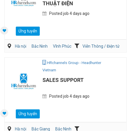
THUẬT ĐIỆN
Posted job 4 days ago
Ứng tuyển
Hà nội
Bắc Ninh
Vĩnh Phúc
Viễn Thông / Điện tử
Điện/HVAC/MEP
HRchannels Group - Headhunter
Vietnam
SALES SUPPORT
Posted job 4 days ago
Ứng tuyển
Hà nội
Bắc Giang
Bắc Ninh