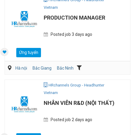
Vietnam
PRODUCTION MANAGER
Posted job 3 days ago
Ứng tuyển
Hà nội
Bắc Giang
Bắc Ninh
Dệt may/ Sợi/ Giầy da
Kỹ sư Công Nghiệp (IE)/Cải tiến sản xuất
HRchannels Group - Headhunter
Vietnam
NHÂN VIÊN R&D (NỘI THẤT)
Posted job 2 days ago