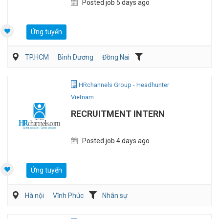
Posted job 5 days ago
Ứng tuyển
TP.HCM
Bình Dương
Đồng Nai
Kế toán/Tài chính/Kiểm toán
Sản Xuất
HRchannels Group - Headhunter
Vietnam
RECRUITMENT INTERN
Posted job 4 days ago
Ứng tuyển
Hà nội
Vĩnh Phúc
Nhân sự