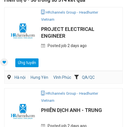
HRchannels Group - Headhunter
Vietnam
PROJECT ELECTRICAL
ENGINEER
Posted job 2 days ago
Ứng tuyển
Hà nội
Hưng Yên
Vĩnh Phúc
QA/QC
Kỹ sư Công Nghiệp (IE)/Cải tiến sản xuất
Điện/HVAC/MEP
HRchannels Group - Headhunter
Vietnam
PHIÊN DỊCH ANH - TRUNG
Posted job 2 days ago