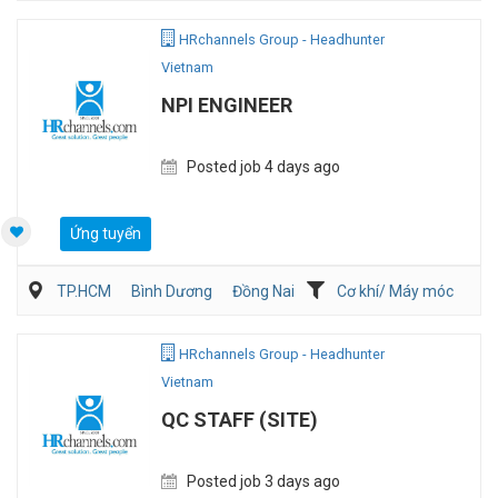
Viễn Thông / Điện tử
QA/QC
HRchannels Group - Headhunter
Vietnam
NPI ENGINEER
Posted job 4 days ago
Ứng tuyển
TP.HCM
Bình Dương
Đồng Nai
Cơ khí/ Máy móc
Kỹ thuật ứng dụng
Sản Xuất
HRchannels Group - Headhunter
Vietnam
QC STAFF (SITE)
Posted job 3 days ago