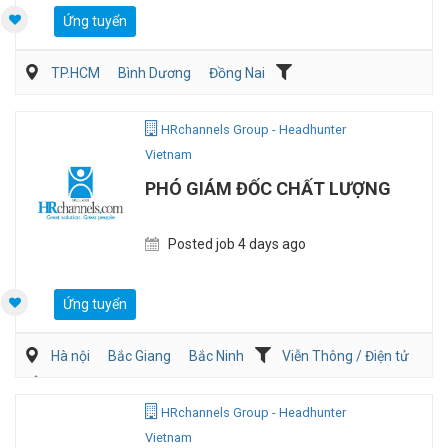
Ứng tuyển
TP.HCM
Bình Dương
Đồng Nai
Dịch vụ khách hàng
QA/QC
HRchannels Group - Headhunter
Vietnam
PHÓ GIÁM ĐỐC CHẤT LƯỢNG
Posted job 4 days ago
Ứng tuyển
Hà nội
Bắc Giang
Bắc Ninh
Viễn Thông / Điện tử
Ôtô / Xe Máy
QA/QC
HRchannels Group - Headhunter
Vietnam