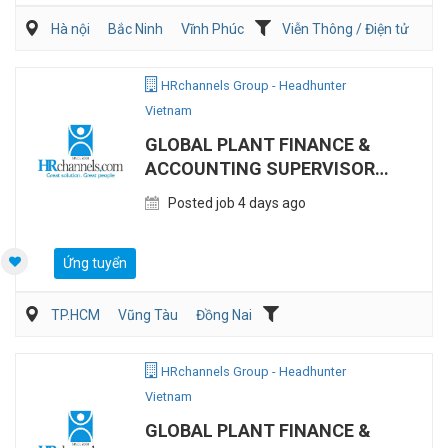
Hà nội
Bắc Ninh
Vĩnh Phúc
Viễn Thông / Điện tử
Xây dựng
Điện/HVAC/MEP
HRchannels Group - Headhunter
Vietnam
GLOBAL PLANT FINANCE &
ACCOUNTING SUPERVISOR
(MANUFACTURING)
Posted job 4 days ago
Ứng tuyển
TP.HCM
Vũng Tàu
Đồng Nai
Kế toán/Tài chính/Kiểm toán
Sản Xuất
HRchannels Group - Headhunter
Vietnam
GLOBAL PLANT FINANCE &