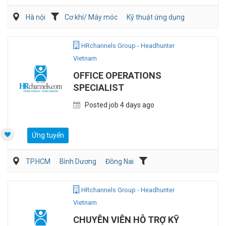
Hà nội
Cơ khí/ Máy móc
Kỹ thuật ứng dụng
Kỹ sư Công Nghiệp (IE)/Cải tiến sản xuất
HRchannels Group - Headhunter
Vietnam
OFFICE OPERATIONS
SPECIALIST
Posted job 4 days ago
Ứng tuyển
TP.HCM
Bình Dương
Đồng Nai
Hành chánh/Thư ký
Nhân sự
HRchannels Group - Headhunter
Vietnam
CHUYÊN VIÊN HỖ TRỢ KỸ