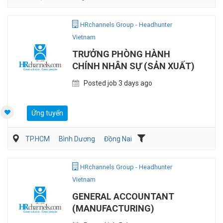
Vận Chuyển/Giao Nhận
Bán hàng (Khác)
Sales Logistic
HRchannels Group - Headhunter
Vietnam
TRƯỞNG PHÒNG HÀNH
CHÍNH NHÂN SỰ (SẢN XUẤT)
Posted job 3 days ago
Ứng tuyển
TP.HCM
Bình Dương
Đồng Nai
Hành chánh/Thư ký
Nhân sự
Sản Xuất
HRchannels Group - Headhunter
Vietnam
GENERAL ACCOUNTANT
(MANUFACTURING)