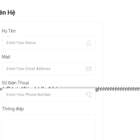
iên Hệ
Họ Tên:
Mail:
Số Điện Thoại:
flkhskdjfhksdaklfsdhfdjjjjjjjjjjjjjjjjjjjjjjjjjjjjjjjjjjjjjjjjjjjjh
Thông điệp: