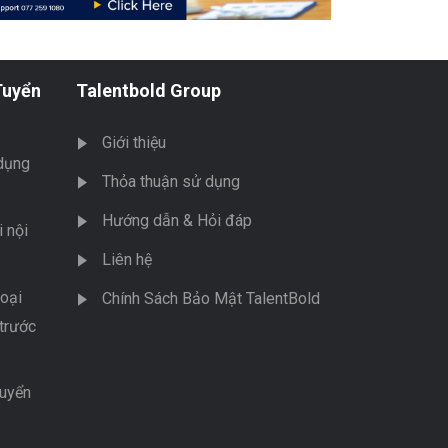
Tuyển
Talentbold Group
Giới thiệu
dụng
Thỏa thuận sử dụng
Hướng dẫn & Hỏi đáp
 nội
Liên hệ
oại
Chính Sách Bảo Mật TalentBold
trước
tuyển