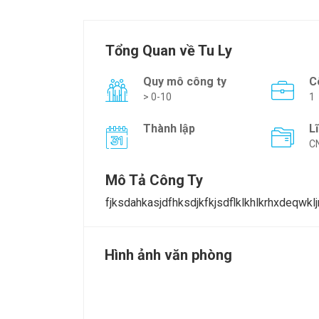
Tổng Quan về Tu Ly
Quy mô công ty
C
> 0-10
1
Thành lập
L
C
Mô Tả Công Ty
fjksdahkasjdfhksdjkfkjsdflklkhlkrhxdeqwkljrh
Hình ảnh văn phòng