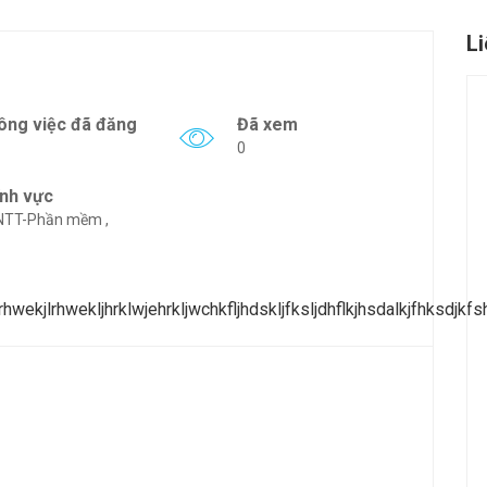
L
ông việc đã đăng
Đã xem
0
ĩnh vực
NTT-Phần mềm ,
wekjlrhwekljhrklwjehrkljwchkfljhdskljfksljdhflkjhsdalkjfhksdjkfshda