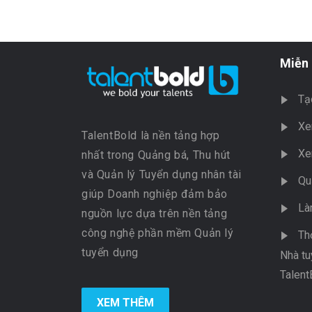
Miễn 
Tạ
Xe
TalentBold là nền tảng hợp
Xe
nhất trong Quảng bá, Thu hút
và Quản lý Tuyển dụng nhân tài
Qu
giúp Doanh nghiệp đảm bảo
Là
nguồn lực dựa trên nền tảng
công nghệ phần mềm Quản lý
Th
tuyển dụng
Nhà tu
Talent
XEM THÊM