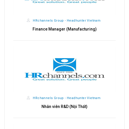
HRchannels Group - Headhunter Vietnam
HRchannels
Finance Manager (Manufacturing)
Qualit
HRchannels Group - Headhunter Vietnam
HRchannels
Nhân viên R&D (Nội Thất)
Import - Exp