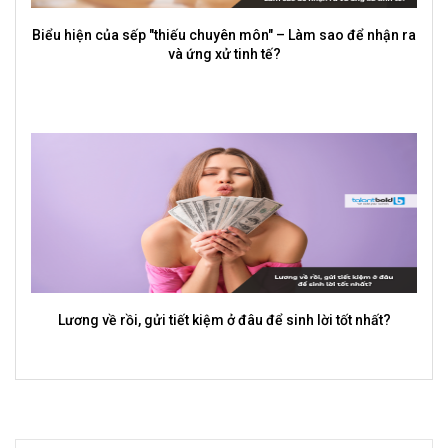
Tại sao sinh viên cần đi thực tập dù chưa ra trường?
Đối phó với sếp độc hại mà vẫn giữ được sự chuyên nghiệp