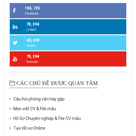
104, 725
Facebook
78, 294
Linked
43, 239
twitter
78, 294
Youtube
CÁC CHỦ ĐỀ ĐƯỢC QUAN TÂM
Câu hỏi phỏng vấn hay gặp
Mẹo viết CV & File mẫu
Hồ Sơ Chuyên nghiệp & File CV mẫu
Tạo Hồ sơ Online