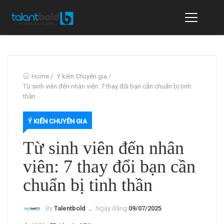
Home
/
Ý kiến Chuyên gia
/
Từ sinh viên đến nhân viên: 7 thay đổi bạn cần chuẩn bị tinh
thần
Ý KIẾN CHUYÊN GIA
Từ sinh viên đến nhân
viên: 7 thay đổi bạn cần
chuẩn bị tinh thần
By
Talentbold
ــ
Ngày đăng
09/07/2025