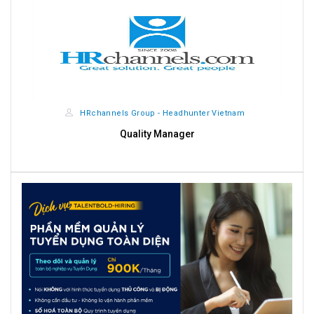
HRchannels Group - Headhunter Vietnam
HRchannels
Quality Manager
Giá