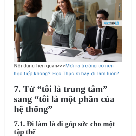
Nội dung liên quan>>>
Mới ra trường có nên
học tiếp không? Học Thạc sĩ hay đi làm luôn?
7. Từ “tôi là trung tâm”
sang “tôi là một phần của
hệ thống”
7.1. Đi làm là đi góp sức cho một
tập thể