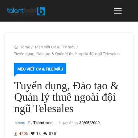
Home
/
Mẹo viết CV & File mẫu
/
Tuyển dụng, Đào tạo & Quản lý thuê ngoài đội ngũ Telesales
MẸO VIẾT CV & FILE MẪU
Tuyển dụng, Đào tạo &
Quản lý thuê ngoài đội
ngũ Telesales
By
Talentbold
ــ
Ngày đăng
30/05/2009
420k
1k
870