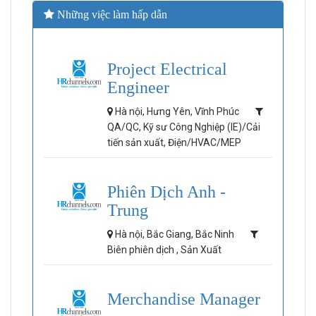
Những việc làm hấp dẫn
Project Electrical
Engineer
Hà nội, Hưng Yên, Vĩnh Phúc
QA/QC, Kỹ sư Công Nghiệp (IE)/Cải
tiến sản xuất, Điện/HVAC/MEP
Phiên Dịch Anh -
Trung
Hà nội, Bắc Giang, Bắc Ninh
Biên phiên dịch , Sản Xuất
Merchandise Manager