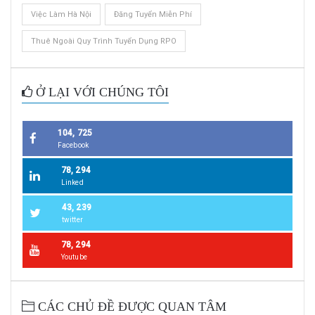
Việc Làm Hà Nội
Đăng Tuyển Miễn Phí
Thuê Ngoài Quy Trình Tuyển Dụng RPO
Ở LẠI VỚI CHÚNG TÔI
104, 725
Facebook
78, 294
Linked
43, 239
twitter
78, 294
Youtube
CÁC CHỦ ĐỀ ĐƯỢC QUAN TÂM