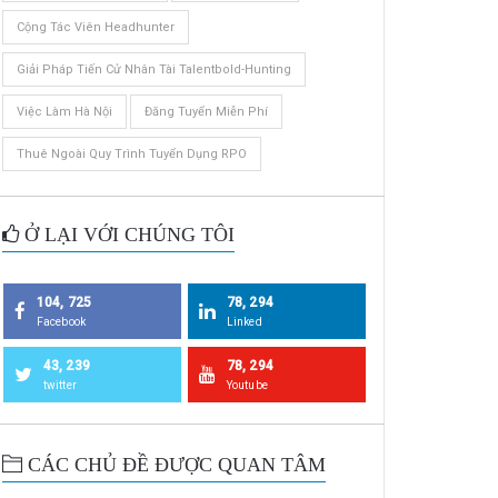
Cộng Tác Viên Headhunter
Giải Pháp Tiến Cử Nhân Tài Talentbold-Hunting
Việc Làm Hà Nội
Đăng Tuyển Miễn Phí
Thuê Ngoài Quy Trình Tuyển Dụng RPO
Ở LẠI VỚI CHÚNG TÔI
104, 725
78, 294
Facebook
Linked
43, 239
78, 294
twitter
Youtube
CÁC CHỦ ĐỀ ĐƯỢC QUAN TÂM