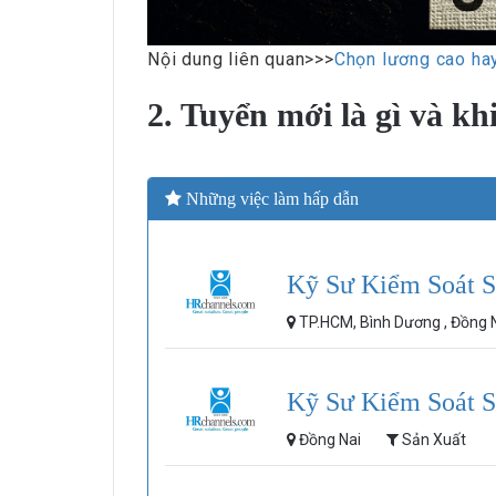
Nội dung liên quan>>>
Chọn lương cao hay
2. Tuyển mới là gì và kh
Những việc làm hấp dẫn
Kỹ Sư Kiểm Soát S
TP.HCM, Bình Dương , Đồng 
Kỹ Sư Kiểm Soát S
Đồng Nai
Sản Xuất