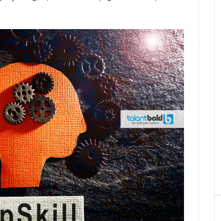
unter Vietnam
HRchannels Group - Headhunter Vietnam
Trung
Nhân viên R&D (Nội Thất)
unter Vietnam
HRchannels Group - Headhunter Vietnam
nager
Quality Manager