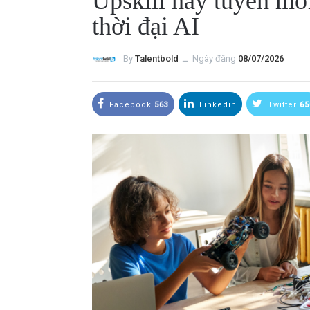
Upskill hay tuyển mới
thời đại AI
By
Talentbold
ــ
Ngày đăng
08/07/2026
Facebook
563
Linkedin
Twitter
65