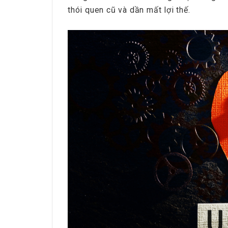
thói quen cũ và dần mất lợi thế.
HRchannels Group - Headh
Phiên Dịch Anh - 
HRchannels Group - Headh
Merchandise Ma