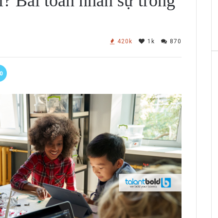
? Bài toán nhân sự trong
420k
1k
870
0