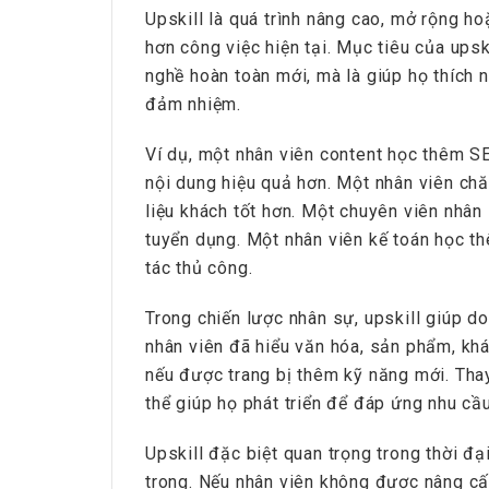
Upskill là quá trình nâng cao, mở rộng h
hơn công việc hiện tại. Mục tiêu của ups
nghề hoàn toàn mới, mà là giúp họ thích n
đảm nhiệm.
Ví dụ, một nhân viên content học thêm SE
nội dung hiệu quả hơn. Một nhân viên c
liệu khách tốt hơn. Một chuyên viên nhâ
HRchannels Group - Headh
tuyển dụng. Một nhân viên kế toán học t
tác thủ công.
Project Electrical 
Trong chiến lược nhân sự, upskill giúp d
nhân viên đã hiểu văn hóa, sản phẩm, khác
nếu được trang bị thêm kỹ năng mới. Thay
thể giúp họ phát triển để đáp ứng nhu cầ
Upskill đặc biệt quan trọng trong thời đạ
trong. Nếu nhân viên không được nâng cấp