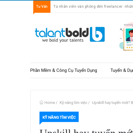
Tư Vấn
Freelancer là tự do thời gian hay đánh đổi sự
Phần Mềm & Công Cụ Tuyển Dụng
Tuyển & Dụ
Home
/
Kỹ năng tìm việc
/
Upskill hay tuyển mới? B
KỸ NĂNG TÌM VIỆC