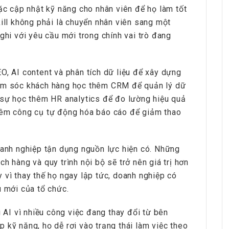
oặc cập nhật kỹ năng cho nhân viên để họ làm tốt
kill không phải là chuyển nhân viên sang một
ghi với yêu cầu mới trong chính vai trò đang
O, AI content và phân tích dữ liệu để xây dựng
hăm sóc khách hàng học thêm CRM để quản lý dữ
n sự học thêm HR analytics để đo lường hiệu quả
unter Vietnam
HRchannels Group - Headhunter Vietnam
hêm công cụ tự động hóa báo cáo để giảm thao
Engineer
Finance Manager (Manufacturing)
oanh nghiệp tận dụng nguồn lực hiện có. Những
h hàng và quy trình nội bộ sẽ trở nên giá trị hơn
 vì thay thế họ ngay lập tức, doanh nghiệp có
u mới của tổ chức.
i AI vì nhiều công việc đang thay đổi từ bên
 kỹ năng, họ dễ rơi vào trạng thái làm việc theo