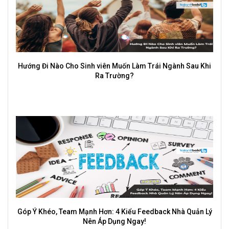
 Ngành Sau Khi
Vì sao mới đi làm vài tháng đã muốn nghỉ v
ck Nhà Quản Lý
Top Ngành Gen Z Nên Học Để Không Thất Nghiệp