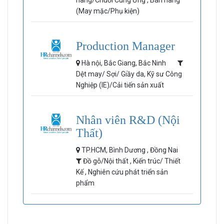
hàng/Chuỗi Cung Ứng , Bán hàng
(May mặc/Phụ kiện)
Production Manager
Hà nội, Bắc Giang, Bắc Ninh
Dệt may/ Sợi/ Giầy da, Kỹ sư Công
Nghiệp (IE)/Cải tiến sản xuất
Nhân viên R&D (Nội
Thất)
TP.HCM, Bình Dương , Đồng Nai
Đồ gỗ/Nội thất , Kiến trúc/ Thiết
Kế , Nghiên cứu phát triển sản
phẩm