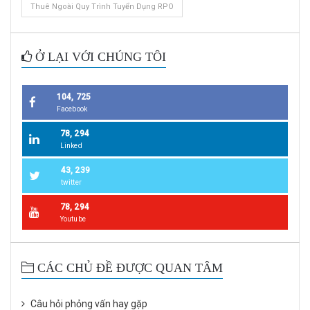
Thuê Ngoài Quy Trình Tuyển Dụng RPO
Ở LẠI VỚI CHÚNG TÔI
104, 725
Facebook
78, 294
Linked
43, 239
twitter
78, 294
Youtube
CÁC CHỦ ĐỀ ĐƯỢC QUAN TÂM
Câu hỏi phỏng vấn hay gặp