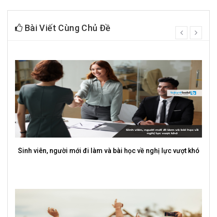
Bài Viết Cùng Chủ Đề
prev
next
hị lực vượt khó
Freelancer là gì? Ưu điểm, thách thức và cách b
nghiệp freelance