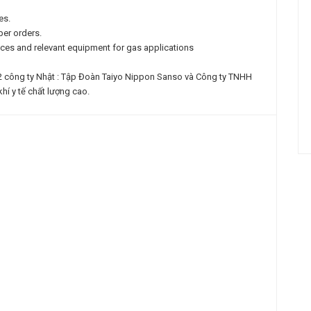
es.
per orders.
rvices and relevant equipment for gas applications
 2 công ty Nhật : Tập Đoàn Taiyo Nippon Sanso và Công ty TNHH
í y tế chất lượng cao.