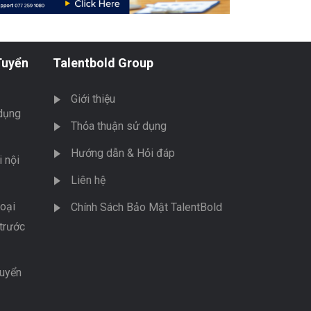
Tuyển
Talentbold Group
Giới thiệu
dụng
Thỏa thuận sử dụng
Hướng dẫn & Hỏi đáp
 nội
Liên hệ
oại
Chính Sách Bảo Mật TalentBold
trước
tuyển