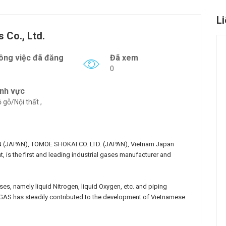
L
 Co., Ltd.
ông việc đã đăng
Đã xem
0
ĩnh vực
 gỗ/Nội thất ,
(JAPAN), TOMOE SHOKAI CO. LTD. (JAPAN), Vietnam Japan
, is the first and leading industrial gases manufacturer and
ses, namely liquid Nitrogen, liquid Oxygen, etc. and piping
AGAS has steadily contributed to the development of Vietnamese