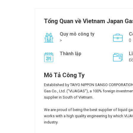
Tổng Quan về Vietnam Japan Gas
Quy mô công ty
C
>
0
Thành lập
L
Đồ
Mô Tả Công Ty
Established by TAIYO NIPPON SANSO CORPORATION 
Gas Co., Ltd. (“VIJAGAS“), a 100% foreign investment
supplier in South of Vietnam.
We are proud of being the best supplier of liquid ga
works with a high quality engineering by which VIJ
industry.