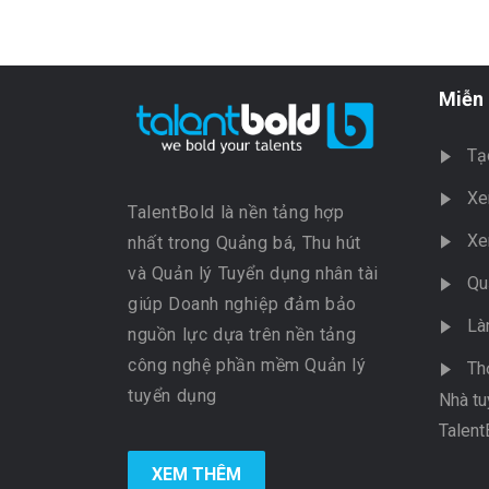
Miễn 
Tạ
Xe
TalentBold là nền tảng hợp
Xe
nhất trong Quảng bá, Thu hút
và Quản lý Tuyển dụng nhân tài
Qu
giúp Doanh nghiệp đảm bảo
Là
nguồn lực dựa trên nền tảng
công nghệ phần mềm Quản lý
Th
tuyển dụng
Nhà tu
Talent
XEM THÊM