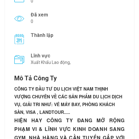
0
Đã xem
0
Thành lập
Lĩnh vực
Xuất Khẩu Lao động,
Mô Tả Công Ty
CÔNG TY ĐẦU TƯ DU LỊCH VIỆT NAM THỊNH
VƯỢNG CHUYÊN VỀ CÁC SẢN PHẨM DU LỊCH DỊCH
VỤ, GIẢI TRI NHƯ: VÉ MÁY BAY, PHÒNG KHÁCH
SÀN, VISA , LANDTOUR.....
HIỆN HAY CÔNG TY ĐANG MỞ RỘNG
PHẠM VI & LĨNH VỰC KINH DOANH SANG
GYM, NHÀ HÀNG VÀ CẦN TUYỂN GẤP VỚI