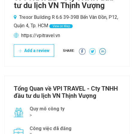
tư du lịch VN Thịnh Vượng
Tresor Building R 6.6 39-39B Bến Vân Đồn, P12,
Quận 4, Tp. HCM
View on Map
https://vpitravel.vn
Add a review
SHARE:
Tổng Quan về VPI TRAVEL - Cty TNHH
đầu tư du lịch VN Thịnh Vượng
Quy mô công ty
>
Công việc đã đăng