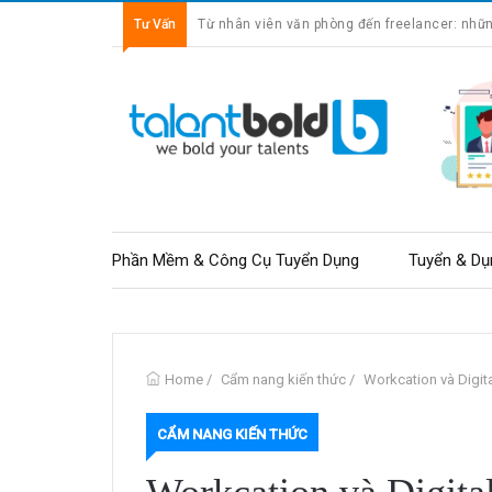
Tư Vấn
Từ nhân viên văn phòng đến freelancer: nhữn
Freelancer là tự do thời gian hay đánh đổi sự
Phần Mềm & Công Cụ Tuyển Dụng
Tuyển & Dụ
Home
/
Cẩm nang kiến thức
/
Workcation và Digi
CẨM NANG KIẾN THỨC