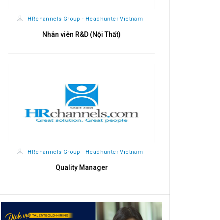
HRchannels Group - Headhunter Vietnam
Import - Export & Sales Admin Executive
HRchannels Group - Headhunter Vietnam
Giám Sát Ca Sản Xuất