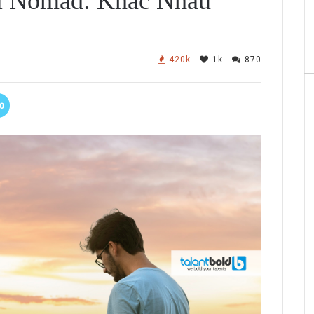
al Nomad: Khác Nhau
420k
1k
870
0