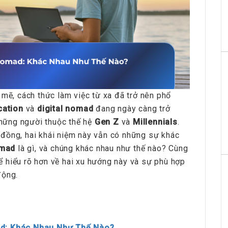
 mẽ, cách thức làm việc từ xa đã trở nên phổ
cation
và
digital nomad
đang ngày càng trở
 những người thuộc thế hệ
Gen Z
và
Millennials
.
đồng, hai khái niệm này vẫn có những sự khác
omad
là gì, và chúng khác nhau như thế nào? Cùng
 để hiểu rõ hơn về hai xu hướng này và sự phù hợp
động.
ad: Khác Nhau Như Thế Nào?