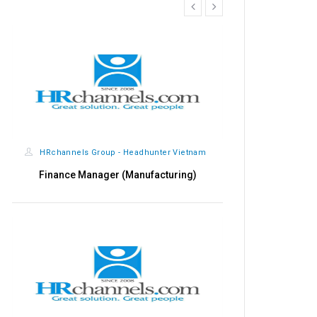
prev
next
HRchannels Group - Headhunter Vietnam
Quality Manager (Electrical)