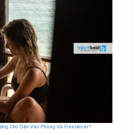
unter Vietnam
HRchannels Group - Headhunter Vietnam
Engineer
Finance Manager (Manufacturing)
ởng Cho Dân Văn Phòng Và Freelancer?