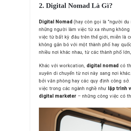
2. Digital Nomad Là Gì?
HRchannels Group - Headh
Phiên Dịch Anh - 
Digital Nomad
(hay còn gọi là "người du
những người làm việc từ xa nhưng không b
việc từ bất kỳ đâu trên thế giới, miễn là 
không gắn bó với một thành phố hay quốc 
nhiều nơi khác nhau, từ các thành phố lớn
Khác với workcation,
digital nomad
có th
xuyên di chuyển từ nơi này sang nơi khá
bởi văn phòng hay các quy định công sở.
việc trong các ngành nghề như
lập trình 
HRchannels Group - Headh
digital marketer
– những công việc có th
Merchandise Ma