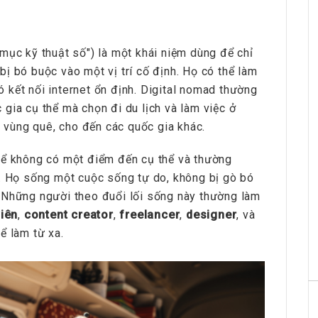
unter Vietnam
HRchannels Group - Headhunter Vietnam
Trung
Nhân viên R&D (Nội Thất)
 mục kỹ thuật số") là một khái niệm dùng để chỉ
ị bó buộc vào một vị trí cố định. Họ có thể làm
có kết nối internet ổn định. Digital nomad thường
gia cụ thể mà chọn đi du lịch và làm việc ở
, vùng quê, cho đến các quốc gia khác.
ể không có một điểm đến cụ thể và thường
c. Họ sống một cuộc sống tự do, không bị gò bó
 Những người theo đuổi lối sống này thường làm
viên
,
content creator
,
freelancer
,
designer
, và
unter Vietnam
HRchannels Group - Headhunter Vietnam
ể làm từ xa.
nager
Quality Manager