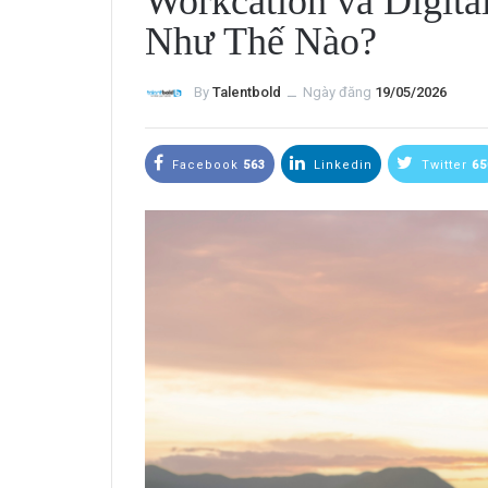
Workcation và Digit
Như Thế Nào?
By
Talentbold
ــ
Ngày đăng
19/05/2026
Facebook
563
Linkedin
Twitter
65