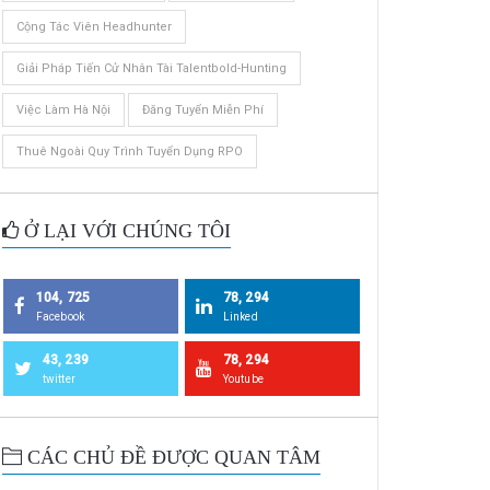
Cộng Tác Viên Headhunter
Giải Pháp Tiến Cử Nhân Tài Talentbold-Hunting
Việc Làm Hà Nội
Đăng Tuyển Miễn Phí
Thuê Ngoài Quy Trình Tuyển Dụng RPO
Ở LẠI VỚI CHÚNG TÔI
104, 725
78, 294
Facebook
Linked
43, 239
78, 294
twitter
Youtube
CÁC CHỦ ĐỀ ĐƯỢC QUAN TÂM