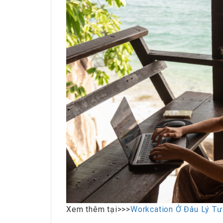
HRchannels Group - Headh
Project Electrical 
Xem thêm tại>>>
Workcation Ở Đâu Lý Tư