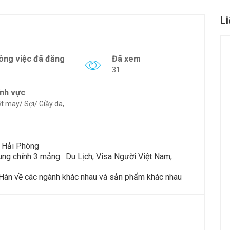
L
ông việc đã đăng
Đã xem
31
ĩnh vực
t may/ Sợi/ Giầy da,
, Hải Phòng
ung chính 3 mảng : Du Lịch, Visa Người Việt Nam,
à Hàn về các ngành khác nhau và sản phẩm khác nhau