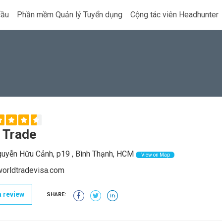
cầu
Phần mềm Quản lý Tuyển dụng
Cộng tác viên Headhunter
 Trade
uyễn Hữu Cảnh, p19 , Bình Thạnh, HCM
View on Map
orldtradevisa.com
 review
SHARE: