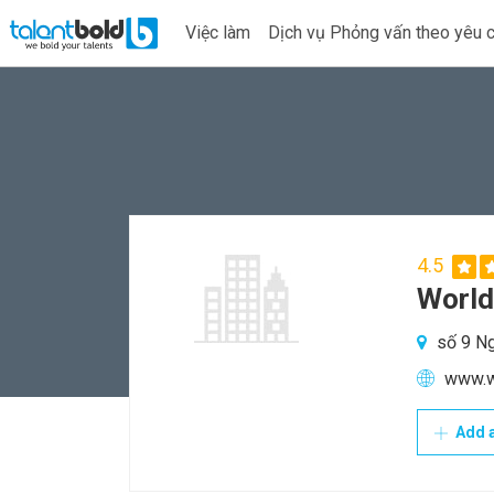
Việc làm
Dịch vụ Phỏng vấn theo yêu 
4.5
World
số 9 Ng
www.w
Add a