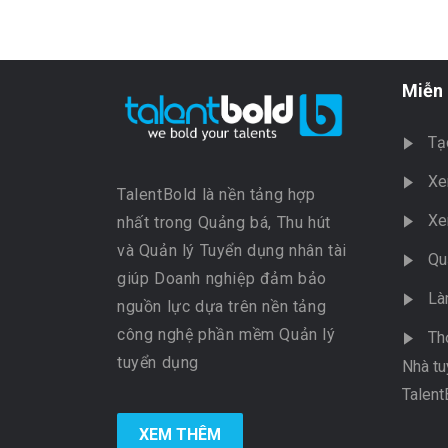
Miễn 
Tạ
Xe
TalentBold là nền tảng hợp
Xe
nhất trong Quảng bá, Thu hút
và Quản lý Tuyển dụng nhân tài
Qu
giúp Doanh nghiệp đảm bảo
Là
nguồn lực dựa trên nền tảng
công nghệ phần mềm Quản lý
Th
tuyển dụng
Nhà tu
Talent
XEM THÊM