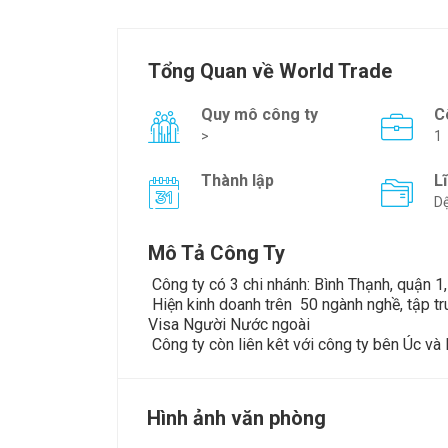
Tổng Quan về World Trade
Quy mô công ty
C
>
1
Thành lập
L
Dệ
Mô Tả Công Ty
Công ty có 3 chi nhánh: Bình Thạnh, quận 1
Hiện kinh doanh trên 50 ngành nghề, tập tr
Visa Người Nước ngoài
Công ty còn liên kêt với công ty bên Úc v
Hình ảnh văn phòng