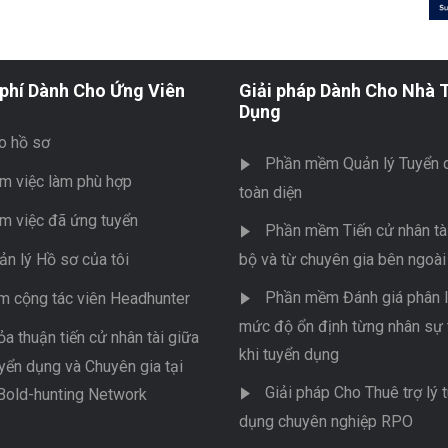
phí Dành Cho Ứng Viên
Giải pháp Dành Cho Nhà 
Dụng
o hồ sơ
Phần mềm Quản lý Tuyển 
m việc làm phù hợp
toàn diện
m việc đã ứng tuyển
Phần mềm Tiến cử nhân tài
ản lý Hồ sơ của tôi
bộ và từ chuyên gia bên ngoài
Phần mềm Đánh giá phân l
m cộng tác viên Headhunter
mức độ ổn định từng nhân sự 
ỏa thuận tiến cử nhân tài giữa
khi tuyển dụng
yển dụng và Chuyên gia tại
Giải pháp Cho Thuê trợ lý 
Bold-hunting Network
dụng chuyên nghiệp RPO