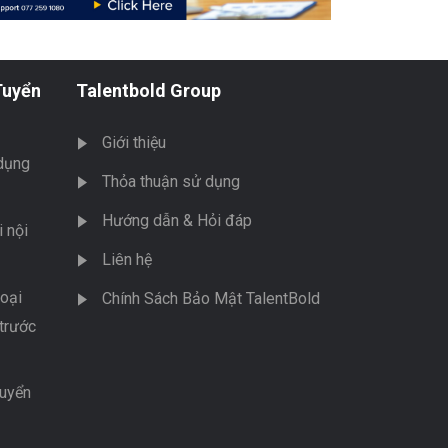
Tuyển
Talentbold Group
Giới thiệu
dụng
Thỏa thuận sử dụng
Hướng dẫn & Hỏi đáp
 nội
Liên hệ
oại
Chính Sách Bảo Mật TalentBold
trước
tuyển