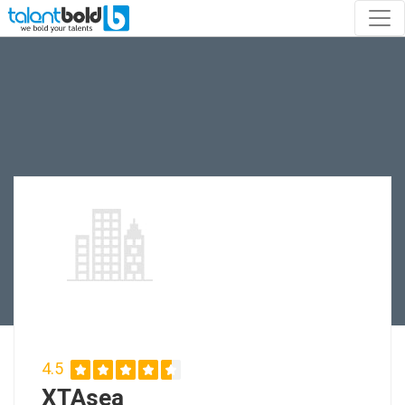
4.5
XTAsea