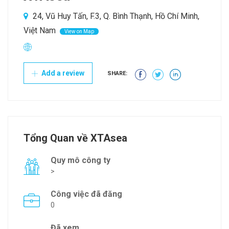
24, Vũ Huy Tấn, F.3, Q. Bình Thạnh, Hồ Chí Minh,
Việt Nam
View on Map
Add a review
SHARE:
Tổng Quan về XTAsea
Quy mô công ty
>
Công việc đã đăng
0
Đã xem