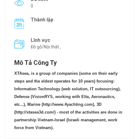
0
Thành lập
Lĩnh vực
Đồ gỗ/Nội thất ,
Mô Tả Công Ty
XTAsea, is a group of companies (some on their early
steps and the eldest operates for 10 years) focusing:
Information Technology (web solution, IT outsourcing),
Defense (VisionRYS, working with Elta, Aeronautics,
etc...), Marine (http://www.4yachting.com), 3D
(http://xtasea3d.com/) - most of the activities are done in
partnership Vietnam-Israel (Israeli management, work
force from Vietnam).