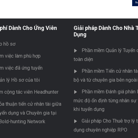
phí Dành Cho Ứng Viên
Giải pháp Dành Cho Nhà 
Dụng
o hồ sơ
Phần mềm Quản lý Tuyển 
m việc làm phù hợp
toàn diện
m việc đã ứng tuyển
Phần mềm Tiến cử nhân tài
ản lý Hồ sơ của tôi
bộ và từ chuyên gia bên ngoài
Phần mềm Đánh giá phân l
m cộng tác viên Headhunter
mức độ ổn định từng nhân sự 
ỏa thuận tiến cử nhân tài giữa
khi tuyển dụng
yển dụng và Chuyên gia tại
Giải pháp Cho Thuê trợ lý 
Bold-hunting Network
dụng chuyên nghiệp RPO