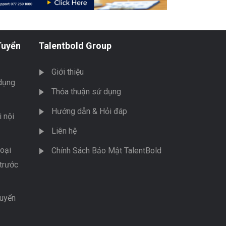
Tuyển
Talentbold Group
Giới thiệu
dụng
Thỏa thuận sử dụng
Hướng dẫn & Hỏi đáp
 nội
Liên hệ
oại
Chính Sách Bảo Mật TalentBold
trước
tuyển