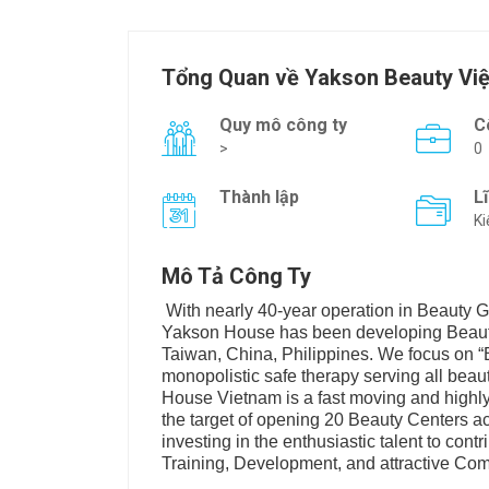
Tổng Quan về Yakson Beauty Vi
Quy mô công ty
C
>
0
Thành lập
L
Ki
Mô Tả Công Ty
With nearly 40-year operation in Beauty G
Yakson House has been developing Beauty
Taiwan, China, Philippines. We focus on “
monopolistic safe therapy serving all bea
House Vietnam is a fast moving and highl
the target of opening 20 Beauty Centers ac
investing in the enthusiastic talent to co
Training, Development, and attractive Com