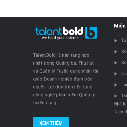
Miễn 
Tạ
Xe
TalentBold là nền tảng hợp
Xe
nhất trong Quảng bá, Thu hút
và Quản lý Tuyển dụng nhân tài
Qu
giúp Doanh nghiệp đảm bảo
Là
nguồn lực dựa trên nền tảng
công nghệ phần mềm Quản lý
Th
tuyển dụng
Nhà tu
Talent
XEM THÊM